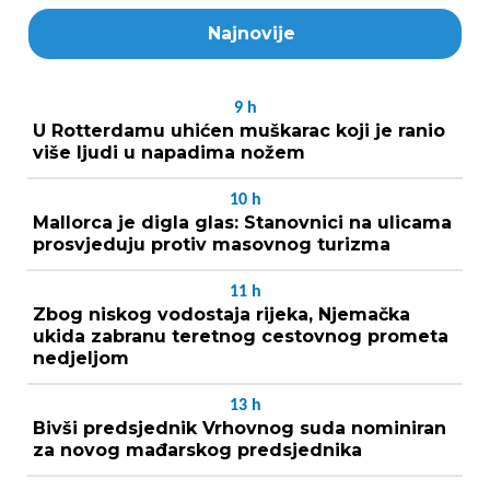
Najnovije
9
h
U Rotterdamu uhićen muškarac koji je ranio
više ljudi u napadima nožem
10
h
Mallorca je digla glas: Stanovnici na ulicama
prosvjeduju protiv masovnog turizma
11
h
Zbog niskog vodostaja rijeka, Njemačka
ukida zabranu teretnog cestovnog prometa
nedjeljom
13
h
Bivši predsjednik Vrhovnog suda nominiran
za novog mađarskog predsjednika