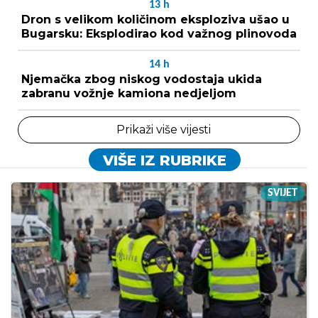
13
h
Dron s velikom količinom eksploziva ušao u
Bugarsku: Eksplodirao kod važnog plinovoda
14
h
Njemačka zbog niskog vodostaja ukida
zabranu vožnje kamiona nedjeljom
Prikaži više vijesti
VIŠE IZ RUBRIKE
SVIJET