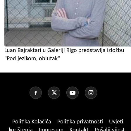
Luan Bajraktari u Galeriji Rigo predstavlja izložbu
"Pod jezikom, oblutak"
Politika Kolačića
Politika privatnosti
Uvjeti
korištenja
Impresum
Kontakt
Pošalji vijest