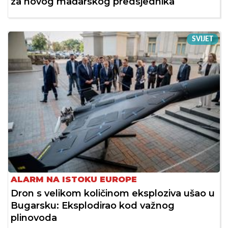
za novog mađarskog predsjednika
SVIJET
ALARM NA ISTOKU EUROPE
Dron s velikom količinom eksploziva ušao u
Bugarsku: Eksplodirao kod važnog
plinovoda