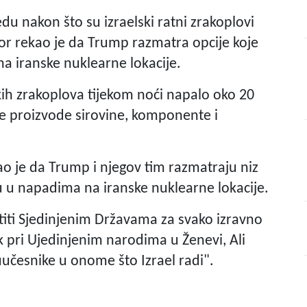
edu nakon što su izraelski ratni zrakoplovi
vor rekao je da Trump razmatra opcije koje
na iranske nuklearne lokacije.
lskih zrakoplova tijekom noći napalo oko 20
oje proizvode sirovine, komponente i
o je da Trump i njegov tim razmatraju niz
lu u napadima na iranske nuklearne lokacije.
titi Sjedinjenim Državama za svako izravno
k pri Ujedinjenim narodima u Ženevi, Ali
uučesnike u onome što Izrael radi".