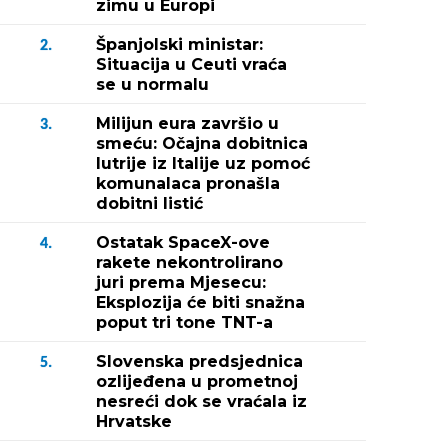
zimu u Europi
Španjolski ministar:
2.
Situacija u Ceuti vraća
se u normalu
Milijun eura završio u
3.
smeću: Očajna dobitnica
lutrije iz Italije uz pomoć
komunalaca pronašla
dobitni listić
Ostatak SpaceX-ove
4.
rakete nekontrolirano
juri prema Mjesecu:
Eksplozija će biti snažna
poput tri tone TNT-a
Slovenska predsjednica
5.
ozlijeđena u prometnoj
nesreći dok se vraćala iz
Hrvatske