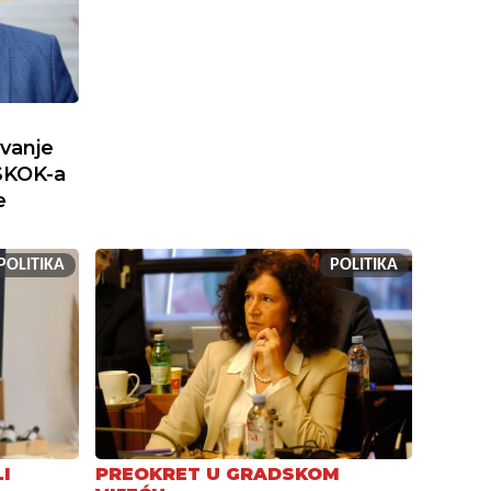
ivanje
SKOK-a
e
POLITIKA
POLITIKA
I
PREOKRET U GRADSKOM