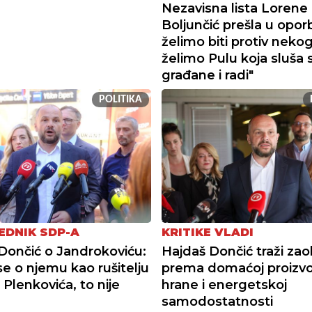
Nezavisna lista Lorene
Boljunčić prešla u opor
želimo biti protiv neko
želimo Pulu koja sluša 
građane i radi"
POLITIKA
EDNIK SDP-A
KRITIKE VLADI
Dončić o Jandrokoviću:
Hajdaš Dončić traži zao
se o njemu kao rušitelju
prema domaćoj proizvo
 Plenkovića, to nije
hrane i energetskoj
samodostatnosti