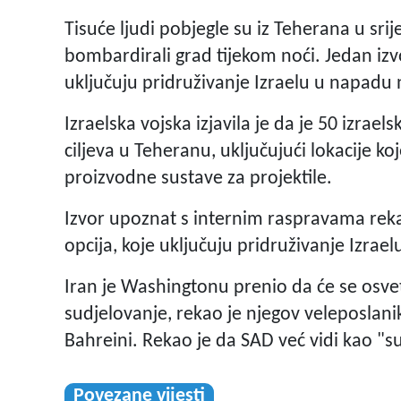
Tisuće ljudi pobjegle su iz Teherana u srij
bombardirali grad tijekom noći. Jedan iz
uključuju pridruživanje Izraelu u napadu 
Izraelska vojska izjavila je da je 50 izrae
ciljeva u Teheranu, uključujući lokacije k
proizvodne sustave za projektile.
Izvor upoznat s internim raspravama reka
opcija, koje uključuju pridruživanje Izrae
Iran je Washingtonu prenio da će se osve
sudjelovanje, rekao je njegov veleposlani
Bahreini. Rekao je da SAD već vidi kao "s
Povezane vijesti