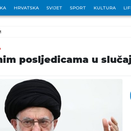
IKA
HRVATSKA
SVIJET
SPORT
KULTURA
LI
M
A
jnim posljedicama u sluč