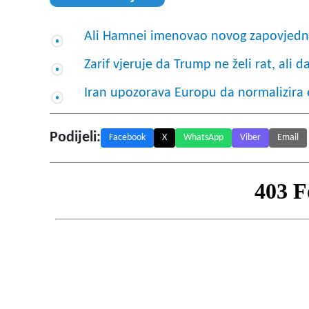
Ali Hamnei imenovao novog zapovje
Zarif vjeruje da Trump ne želi rat, ali
Iran upozorava Europu da normalizira e
Podijeli:
Facebook
X
WhatsApp
Viber
Email