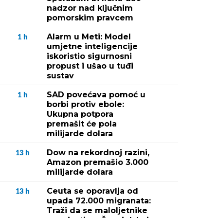
nadzor nad ključnim
pomorskim pravcem
Alarm u Meti: Model
1
h
umjetne inteligencije
iskoristio sigurnosni
propust i ušao u tuđi
sustav
SAD povećava pomoć u
1
h
borbi protiv ebole:
Ukupna potpora
premašit će pola
milijarde dolara
Dow na rekordnoj razini,
13
h
Amazon premašio 3.000
milijarde dolara
Ceuta se oporavlja od
13
h
upada 72.000 migranata:
Traži da se maloljetnike