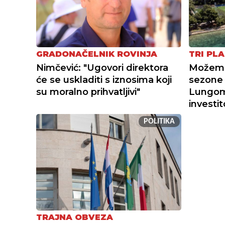
GRADONAČELNIK ROVINJA
TRI PLA
Nimčević: "Ugovori direktora
Možemo 
će se uskladiti s iznosima koji
sezone 
su moralno prihvatljivi"
Lungoma
investi
POLITIKA
TRAJNA OBVEZA