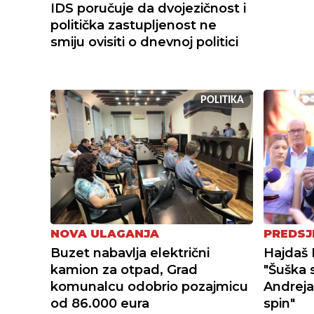
IDS poručuje da dvojezičnost i
politička zastupljenost ne
smiju ovisiti o dnevnoj politici
POLITIKA
NOVA ULAGANJA
PREDSJ
Buzet nabavlja električni
Hajdaš 
kamion za otpad, Grad
"Šuška 
komunalcu odobrio pozajmicu
Andreja
od 86.000 eura
spin"