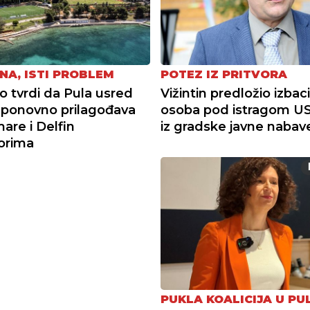
NA, ISTI PROBLEM
POTEZ IZ PRITVORA
tvrdi da Pula usred
Vižintin predložio izbac
ponovno prilagođava
osoba pod istragom U
re i Delfin
iz gradske javne nabav
torima
PUKLA KOALICIJA U PUL