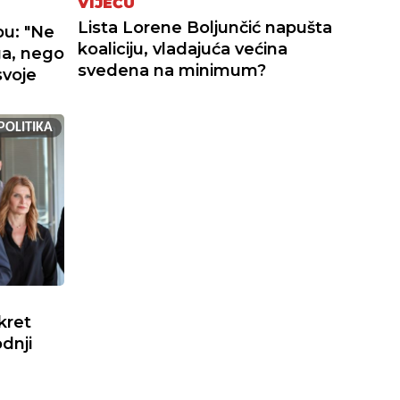
VIJEĆU
Lista Lorene Boljunčić napušta
bu: "Ne
koaliciju, vladajuća većina
ga, nego
svedena na minimum?
svoje
POLITIKA
kret
dnji