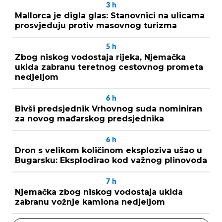
3
h
Mallorca je digla glas: Stanovnici na ulicama
prosvjeduju protiv masovnog turizma
5
h
Zbog niskog vodostaja rijeka, Njemačka
ukida zabranu teretnog cestovnog prometa
nedjeljom
6
h
Bivši predsjednik Vrhovnog suda nominiran
za novog mađarskog predsjednika
6
h
Dron s velikom količinom eksploziva ušao u
Bugarsku: Eksplodirao kod važnog plinovoda
7
h
Njemačka zbog niskog vodostaja ukida
zabranu vožnje kamiona nedjeljom