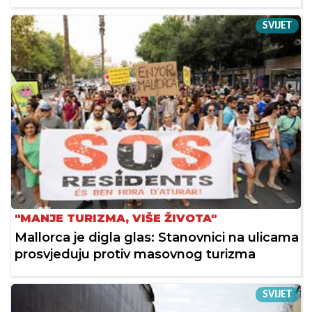
SVIJET
"MANJE TURIZMA, VIŠE ŽIVOTA"
Mallorca je digla glas: Stanovnici na ulicama
prosvjeduju protiv masovnog turizma
SVIJET