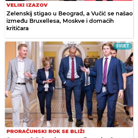
VELIKI IZAZOV
Zelenskij stigao u Beograd, a Vučić se našao
između Bruxellesa, Moskve i domaćih
kritičara
SVIJET
PRORAČUNSKI ROK SE BLIŽI