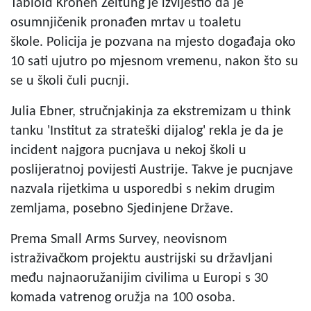
Tabloid Kronen Zeitung je izvijestio da je
osumnjičenik pronađen mrtav u toaletu
škole. Policija je pozvana na mjesto događaja oko
10 sati ujutro po mjesnom vremenu, nakon što su
se u školi čuli pucnji.
Julia Ebner, stručnjakinja za ekstremizam u think
tanku 'Institut za strateški dijalog' rekla je da je
incident najgora pucnjava u nekoj školi u
poslijeratnoj povijesti Austrije. Takve je pucnjave
nazvala rijetkima u usporedbi s nekim drugim
zemljama, posebno Sjedinjene Države.
Prema Small Arms Survey, neovisnom
istraživačkom projektu austrijski su državljani
među najnaoružanijim civilima u Europi s 30
komada vatrenog oružja na 100 osoba.