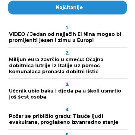
Najčitanije
1.
VIDEO / Jedan od najjačih El Nina mogao bi
promijeniti jesen i zimu u Europi
2.
Milijun eura završio u smeću: Očajna
dobitnica lutrije iz Italije uz pomoć
komunalaca pronašla dobitni listić
3.
Učenik ubio baku i djeda pa u školi usmrtio
još šest osoba
4.
Požar se približio gradu: Tisuće ljudi
evakuirane, proglašeno izvanredno stanje