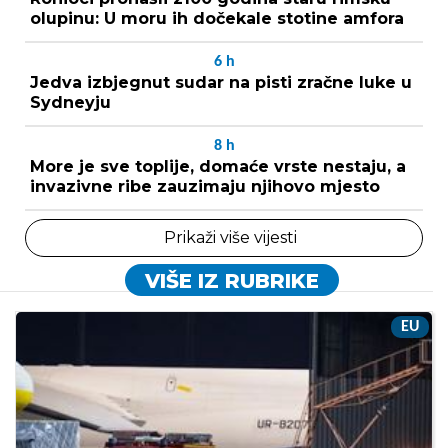
olupinu: U moru ih dočekale stotine amfora
6
h
Jedva izbjegnut sudar na pisti zračne luke u
Sydneyju
8
h
More je sve toplije, domaće vrste nestaju, a
invazivne ribe zauzimaju njihovo mjesto
Prikaži više vijesti
VIŠE IZ RUBRIKE
EU