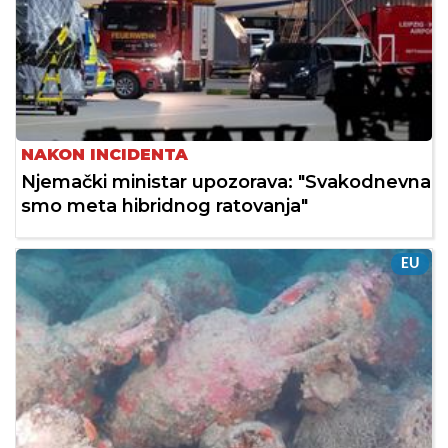
NAKON INCIDENTA
Njemački ministar upozorava: "Svakodnevna
smo meta hibridnog ratovanja"
EU