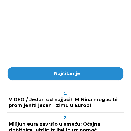
Najčitanije
1.
VIDEO / Jedan od najjačih El Nina mogao bi
promijeniti jesen i zimu u Europi
2.
Milijun eura završio u smeću: Očajna
dobitnica lutrije iz Italije uz pomoć