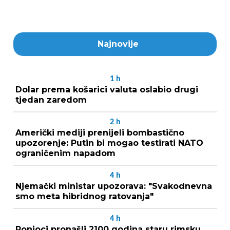
Najnovije
1
h
Dolar prema košarici valuta oslabio drugi
tjedan zaredom
2
h
Američki mediji prenijeli bombastično
upozorenje: Putin bi mogao testirati NATO
ograničenim napadom
4
h
Njemački ministar upozorava: "Svakodnevna
smo meta hibridnog ratovanja"
4
h
Ronioci pronašli 2100 godina staru rimsku