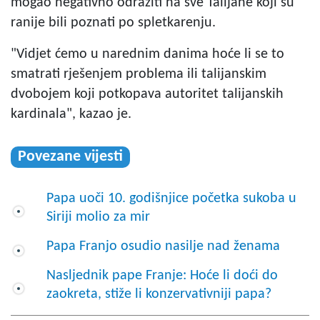
mogao negativno odraziti na sve Talijane koji su
ranije bili poznati po spletkarenju.
"Vidjet ćemo u narednim danima hoće li se to
smatrati rješenjem problema ili talijanskim
dvobojem koji potkopava autoritet talijanskih
kardinala", kazao je.
Povezane vijesti
Papa uoči 10. godišnjice početka sukoba u
Siriji molio za mir
Papa Franjo osudio nasilje nad ženama
Nasljednik pape Franje: Hoće li doći do
zaokreta, stiže li konzervativniji papa?