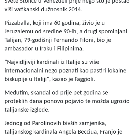
Svete Stolice u Venezueli prije nego što je postao
viši vatikanski dužnosnik 2014.
Pizzaballa, koji ima 60 godina, živio je u
Jeruzalemu od sredine 90-ih, a drugi spominjani
Talijan, 79-godišnji Fernando Filoni, bio je
ambasador u Iraku i Filipinima.
"Najvidljiviji kardinali iz Italije su više
internacionalni nego poznati kao pastiri lokalne
biskupije u Italiji", kazao je Faggioli.
Međutim, skandal od prije pet godina se
proteklih dana ponovo pojavio te možda ugrozio
talijanske izglede.
Jednog od Parolinovih bivših zamjenika,
talijanskog kardinala Angela Becciua, Franjo je