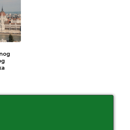
vnog
og
ka