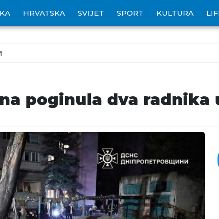
IKA
HRVATSKA
SVIJET
SPORT
KULTURA
LI
M
a poginula dva radnika u