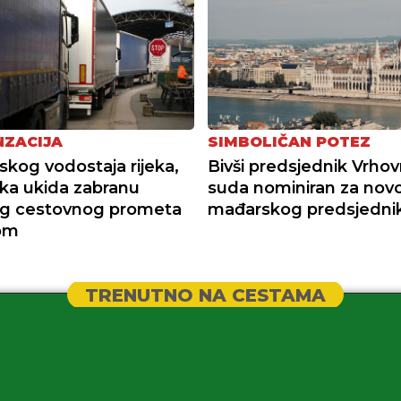
ZACIJA
SIMBOLIČAN POTEZ
skog vodostaja rijeka,
Bivši predsjednik Vrho
ka ukida zabranu
suda nominiran za nov
og cestovnog prometa
mađarskog predsjedni
jom
TRENUTNO NA CESTAMA