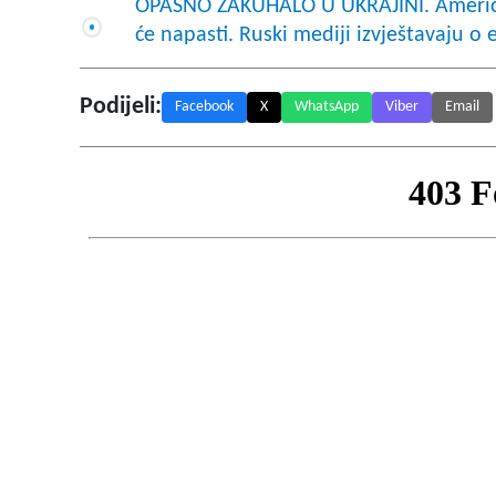
OPASNO ZAKUHALO U UKRAJINI. Američki
će napasti. Ruski mediji izvještavaju o 
Podijeli:
Facebook
X
WhatsApp
Viber
Email