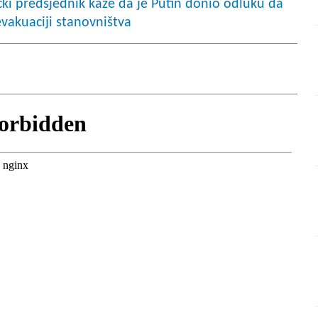
 predsjednik kaže da je Putin donio odluku da
evakuaciji stanovništva