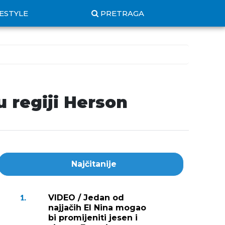
FESTYLE
PRETRAGA
 regiji Herson
Najčitanije
VIDEO / Jedan od
1.
najjačih El Nina mogao
bi promijeniti jesen i