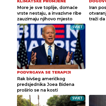
KLIMATSKE PROMJENE
DOGOVO
More je sve toplije, domaće
Iran po
vrste nestaju, a invazivne ribe
otvaran
zauzimaju njihovo mjesto
traži da
SVIJET
PODVRGAVA SE TERAPIJI
Rak bivšeg američkog
predsjednika Joea Bidena
proširio se na kosti
SVIJET