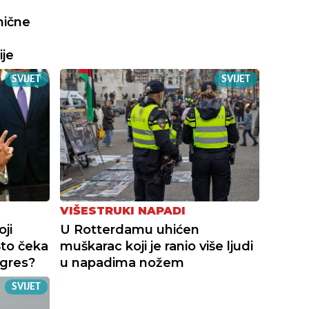
nične
ije
SVIJET
SVIJET
VIŠESTRUKI NAPADI
ji
U Rotterdamu uhićen
Što čeka
muškarac koji je ranio više ljudi
gres?
u napadima nožem
SVIJET