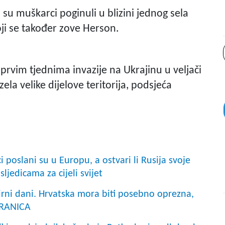
u muškarci poginuli u blizini jednog sela
oji se također zove Herson.
prvim tjednima invazije na Ukrajinu u veljači
ela velike dijelove teritorija, podsjeća
poslani su u Europu, a ostvari li Rusija svoje
sljedicama za cijeli svijet
rni dani. Hrvatska mora biti posebno oprezna,
GRANICA