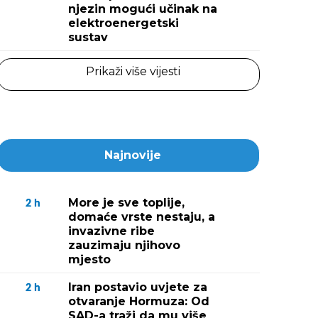
njezin mogući učinak na
elektroenergetski
sustav
Prikaži više vijesti
Najnovije
More je sve toplije,
2
h
domaće vrste nestaju, a
invazivne ribe
zauzimaju njihovo
mjesto
Iran postavio uvjete za
2
h
otvaranje Hormuza: Od
SAD-a traži da mu više