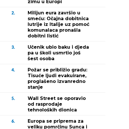
zimu u Europi
Milijun eura završio u
2.
smeću: Očajna dobitnica
lutrije iz Italije uz pomoć
komunalaca pronašla
dobitni listić
Učenik ubio baku i djeda
3.
pa u školi usmrtio još
šest osoba
Požar se približio gradu:
4.
Tisuće ljudi evakuirane,
proglašeno izvanredno
stanje
Wall Street se oporavio
5.
od rasprodaje
tehnoloških dionica
Europa se priprema za
6.
veliku pomrčinu Sunca i