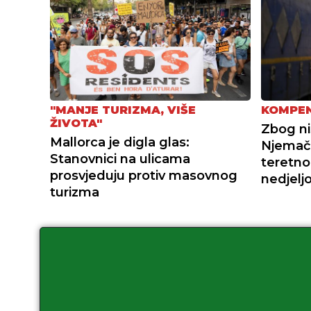
"MANJE TURIZMA, VIŠE
KOMPEN
ŽIVOTA"
Zbog ni
Mallorca je digla glas:
Njemač
Stanovnici na ulicama
teretn
prosvjeduju protiv masovnog
nedjel
turizma