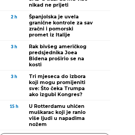
nikad ne prijeti
Španjolska je uvela
2
h
granične kontrole za sav
zračni i pomorski
promet iz Italije
Rak bivšeg američkog
3
h
predsjednika Joea
Bidena proširio se na
kosti
Tri mjeseca do izbora
3
h
koji mogu promijeniti
sve: Što čeka Trumpa
ako izgubi Kongres?
U Rotterdamu uhićen
15
h
muškarac koji je ranio
više ljudi u napadima
nožem