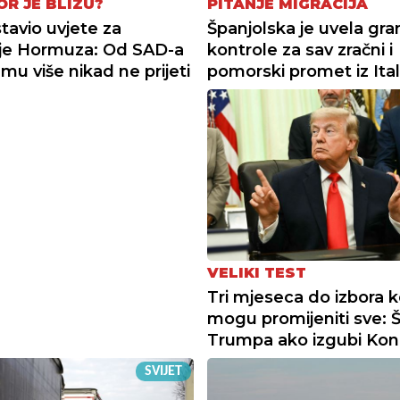
R JE BLIZU?
PITANJE MIGRACIJA
stavio uvjete za
Španjolska je uvela gra
je Hormuza: Od SAD-a
kontrole za sav zračni i
 mu više nikad ne prijeti
pomorski promet iz Ital
VELIKI TEST
Tri mjeseca do izbora ko
mogu promijeniti sve: 
Trumpa ako izgubi Kon
SVIJET