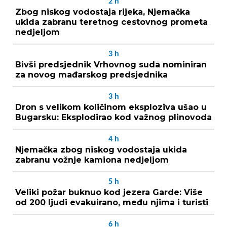
2
h
Zbog niskog vodostaja rijeka, Njemačka
ukida zabranu teretnog cestovnog prometa
nedjeljom
3
h
Bivši predsjednik Vrhovnog suda nominiran
za novog mađarskog predsjednika
3
h
Dron s velikom količinom eksploziva ušao u
Bugarsku: Eksplodirao kod važnog plinovoda
4
h
Njemačka zbog niskog vodostaja ukida
zabranu vožnje kamiona nedjeljom
5
h
Veliki požar buknuo kod jezera Garde: Više
od 200 ljudi evakuirano, među njima i turisti
6
h