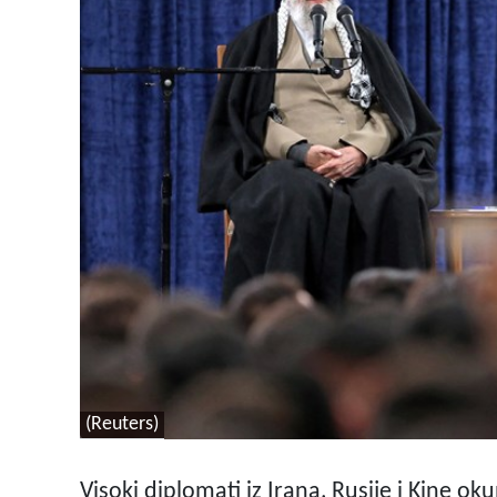
(Reuters)
Visoki diplomati iz Irana, Rusije i Kine o