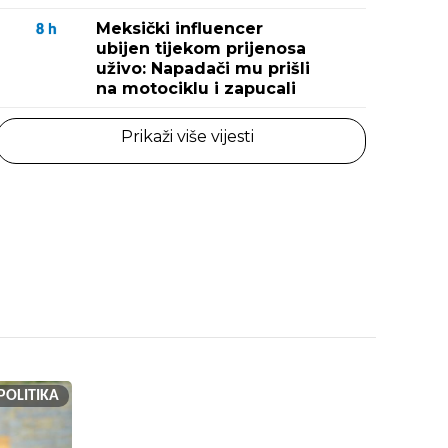
Meksički influencer
8
h
ubijen tijekom prijenosa
uživo: Napadači mu prišli
na motociklu i zapucali
Prikaži više vijesti
POLITIKA