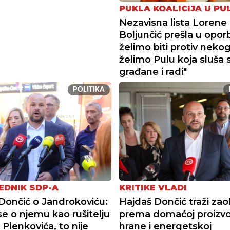
PUKLA KOALICIJA U PUL
Nezavisna lista Lorene
Boljunčić prešla u opor
želimo biti protiv neko
želimo Pulu koja sluša 
građane i radi"
POLITIKA
EDNIK SDP-A
KRITIKE VLADI
Dončić o Jandrokoviću:
Hajdaš Dončić traži zao
se o njemu kao rušitelju
prema domaćoj proizvo
 Plenkovića, to nije
hrane i energetskoj