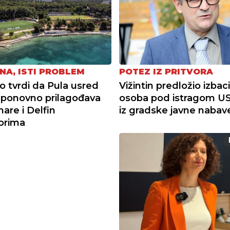
NA, ISTI PROBLEM
POTEZ IZ PRITVORA
tvrdi da Pula usred
Vižintin predložio izbac
ponovno prilagođava
osoba pod istragom U
re i Delfin
iz gradske javne nabav
torima