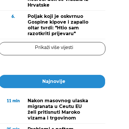
Hrvatske
Poljak koji je oskvrnuo
6.
Gospine kipove i zapalio
oltar tvrdi: "Htio sam
razotkriti prijevaru"
Prikaži više vijesti
Najnovije
Nakon masovnog ulaska
11
min
migranata u Ceutu EU
želi pritisnuti Maroko
vizama i trgovinom