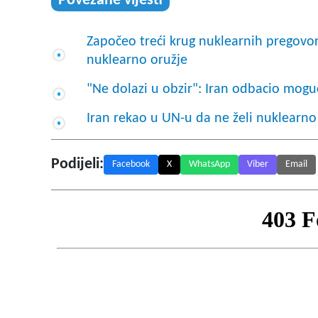
Povezane vijesti
Započeo treći krug nuklearnih pregovora
nuklearno oružje
"Ne dolazi u obzir": Iran odbacio mog
Iran rekao u UN-u da ne želi nuklearno
Podijeli:
Facebook
X
WhatsApp
Viber
Email