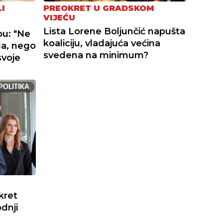
I
PREOKRET U GRADSKOM
VIJEĆU
Lista Lorene Boljunčić napušta
bu: "Ne
koaliciju, vladajuća većina
ga, nego
svedena na minimum?
svoje
POLITIKA
kret
dnji