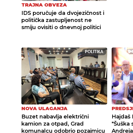
TRAJNA OBVEZA
IDS poručuje da dvojezičnost i
politička zastupljenost ne
smiju ovisiti o dnevnoj politici
POLITIKA
NOVA ULAGANJA
PREDSJ
Buzet nabavlja električni
Hajdaš 
kamion za otpad, Grad
"Šuška 
komunalcu odobrio pozajmicu
Andreja