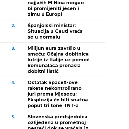
najjačih El Nina mogao
bi promijeniti jesen i
zimu u Europi
Španjolski ministar:
2.
Situacija u Ceuti vraća
se u normalu
Milijun eura završio u
3.
smeću: Očajna dobitnica
lutrije iz Italije uz pomoć
komunalaca pronašla
dobitni listić
Ostatak SpaceX-ove
4.
rakete nekontrolirano
juri prema Mjesecu:
Eksplozija će biti snažna
poput tri tone TNT-a
Slovenska predsjednica
5.
ozlijeđena u prometnoj
nesreći dok se vraćala iz