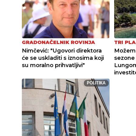
GRADONAČELNIK ROVINJA
TRI PLA
Nimčević: "Ugovori direktora
Možemo 
će se uskladiti s iznosima koji
sezone 
su moralno prihvatljivi"
Lungoma
investi
POLITIKA