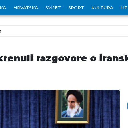
IKA
HRVATSKA
SVIJET
SPORT
KULTURA
LI
M
pokrenuli razgovore o ira