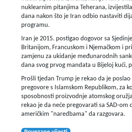
nuklearnim pitanjima Teherana, izvijestila
dana nakon što je Iran odbio nastaviti 
programu.
Iran je 2015. postigao dogovor sa Sjedin
Britanijom, Francuskom i Njemačkom i pri
zamjenu za ukidanje međunarodnih sankc
dana svog prvog mandata u Bijeloj kući, 
Prošli tjedan Trump je rekao da je posla
pregovore s Islamskom Republikom, za ko
sposobnosti proizvodnje atomskog oružja.
rekao je da neće pregovarati sa SAD-om do
američkim "naredbama" da razgovara.