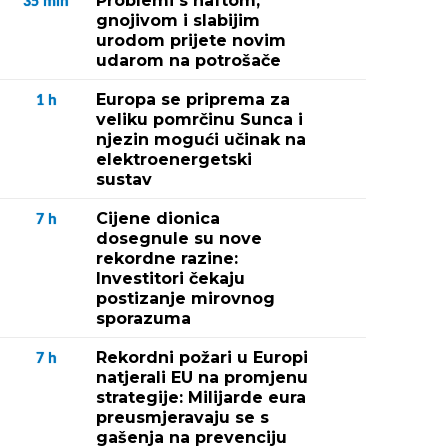
Problemi s naftom,
35
min
gnojivom i slabijim
urodom prijete novim
udarom na potrošače
Europa se priprema za
1
h
veliku pomrčinu Sunca i
njezin mogući učinak na
elektroenergetski
sustav
Cijene dionica
7
h
dosegnule su nove
rekordne razine:
Investitori čekaju
postizanje mirovnog
sporazuma
Rekordni požari u Europi
7
h
natjerali EU na promjenu
strategije: Milijarde eura
preusmjeravaju se s
gašenja na prevenciju