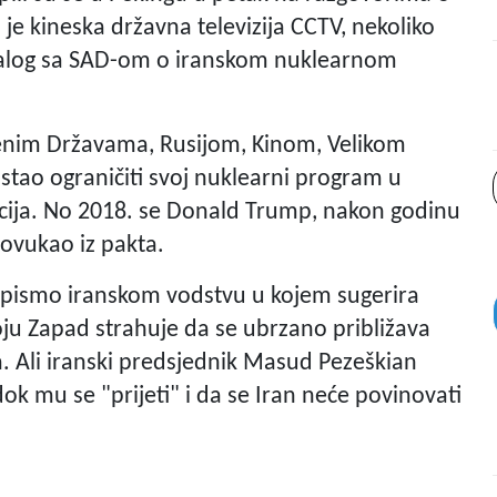
 je kineska državna televizija CCTV, nekoliko
dijalog sa SAD-om o iranskom nuklearnom
jenim Državama, Rusijom, Kinom, Velikom
stao ograničiti svoj nuklearni program u
ija. No 2018. se Donald Trump, nakon godinu
povukao iz pakta.
o pismo iranskom vodstvu u kojem sugerira
ju Zapad strahuje da se ubrzano približava
 Ali iranski predsjednik Masud Pezeškian
k mu se "prijeti" i da se Iran neće povinovati