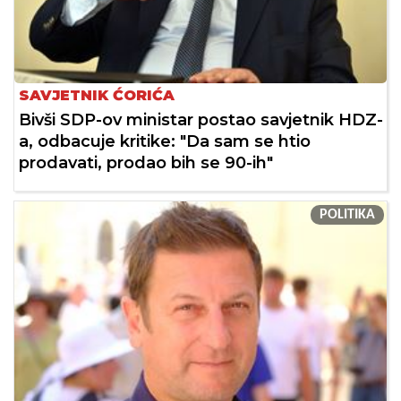
SAVJETNIK ĆORIĆA
Bivši SDP-ov ministar postao savjetnik HDZ-
a, odbacuje kritike: "Da sam se htio
prodavati, prodao bih se 90-ih"
POLITIKA