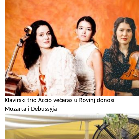
Klavirski trio Accio večeras u Rovinj donosi
Mozarta i Debussyja