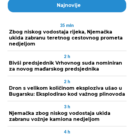
Najnovije
35
min
Zbog niskog vodostaja rijeka, Njemačka
ukida zabranu teretnog cestovnog prometa
nedjeljom
2
h
Bivši predsjednik Vrhovnog suda nominiran
za novog mađarskog predsjednika
2
h
Dron s velikom količinom eksploziva ušao u
Bugarsku: Eksplodirao kod važnog plinovoda
3
h
Njemačka zbog niskog vodostaja ukida
zabranu vožnje kamiona nedjeljom
4
h