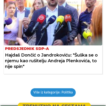
PREDSJEDNIK SDP-A
Hajdaš Dončić o Jandrokoviću: "Šuška se o
njemu kao rušitelju Andreja Plenkovića, to
nije spin"
Više iz kategorije: Politika