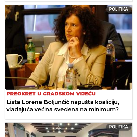
POLITIKA
PREOKRET U GRADSKOM VIJEĆU
Lista Lorene Boljunčić napušta koaliciju,
vladajuća većina svedena na minimum?
POLITIKA