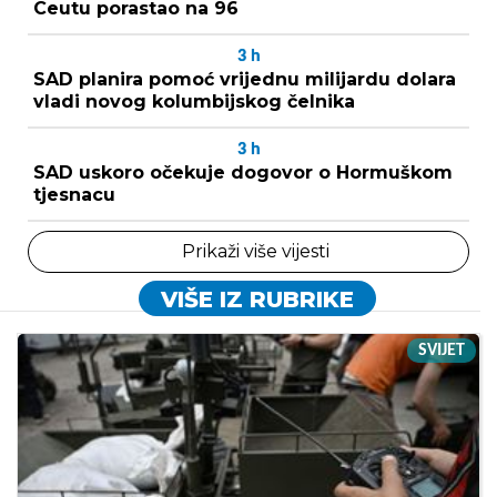
Ceutu porastao na 96
3
h
SAD planira pomoć vrijednu milijardu dolara
vladi novog kolumbijskog čelnika
3
h
SAD uskoro očekuje dogovor o Hormuškom
tjesnacu
Prikaži više vijesti
VIŠE IZ RUBRIKE
SVIJET