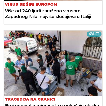
VIRUS SE ŠIRI EUROPOM
Više od 240 ljudi zaraženo virusom
Zapadnog Nila, najviše slučajeva u Italiji
SVIJET
TRAGEDIJA NA GRANICI
Broj poginulih migranata u pokušaju ulaska