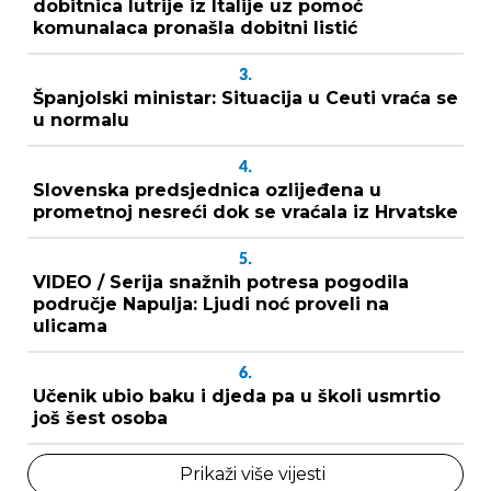
dobitnica lutrije iz Italije uz pomoć
komunalaca pronašla dobitni listić
3.
Španjolski ministar: Situacija u Ceuti vraća se
u normalu
4.
Slovenska predsjednica ozlijeđena u
prometnoj nesreći dok se vraćala iz Hrvatske
5.
VIDEO / Serija snažnih potresa pogodila
područje Napulja: Ljudi noć proveli na
ulicama
6.
Učenik ubio baku i djeda pa u školi usmrtio
još šest osoba
Prikaži više vijesti