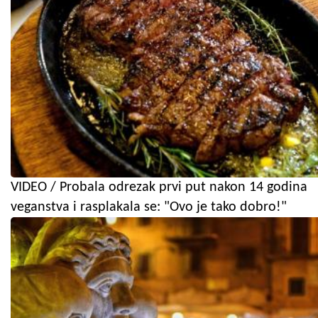
VIDEO / Probala odrezak prvi put nakon 14 godina
veganstva i rasplakala se: "Ovo je tako dobro!"