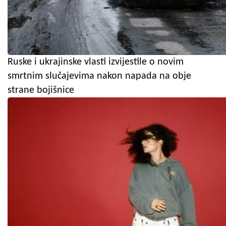
Ruske i ukrajinske vlasti izvijestile o novim
smrtnim slučajevima nakon napada na obje
strane bojišnice