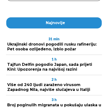
Najnovije
31
min
Ukrajinski dronovi pogodili rusku rafineriju:
Pet osoba ozlijeđeno, izbio požar
1
h
Tajfun Delfin pogodio Japan, sada prijeti
Kini: Upozorenja na najvišoj razini
2
h
Više od 240 ljudi zaraženo virusom
Zapadnog Nila, najviše slučajeva u Italiji
3
h
Broj poginulih migranata u pokušaju ulaska u