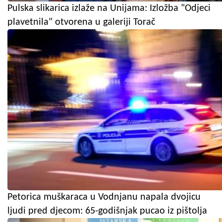
Pulska slikarica izlaže na Unijama: Izložba "Odjeci
plavetnila" otvorena u galeriji Torač
Petorica muškaraca u Vodnjanu napala dvojicu
ljudi pred djecom: 65-godišnjak pucao iz pištolja