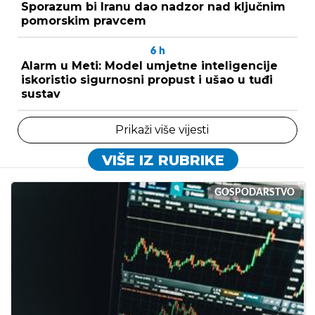
Sporazum bi Iranu dao nadzor nad ključnim
pomorskim pravcem
6
h
Alarm u Meti: Model umjetne inteligencije
iskoristio sigurnosni propust i ušao u tuđi
sustav
Prikaži više vijesti
VIŠE IZ RUBRIKE
GOSPODARSTVO