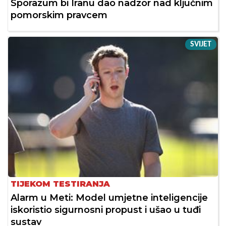
Sporazum bi Iranu dao nadzor nad ključnim
pomorskim pravcem
SVIJET
TIJEKOM TESTIRANJA
Alarm u Meti: Model umjetne inteligencije
iskoristio sigurnosni propust i ušao u tuđi
sustav