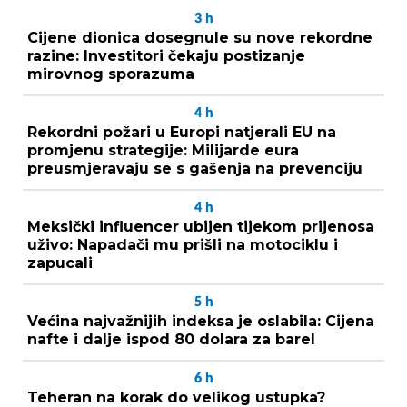
3
h
Cijene dionica dosegnule su nove rekordne
razine: Investitori čekaju postizanje
mirovnog sporazuma
4
h
Rekordni požari u Europi natjerali EU na
promjenu strategije: Milijarde eura
preusmjeravaju se s gašenja na prevenciju
4
h
Meksički influencer ubijen tijekom prijenosa
uživo: Napadači mu prišli na motociklu i
zapucali
5
h
Većina najvažnijih indeksa je oslabila: Cijena
nafte i dalje ispod 80 dolara za barel
6
h
Teheran na korak do velikog ustupka?