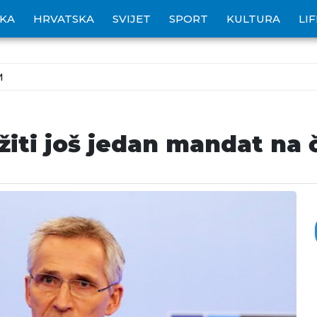
IKA
HRVATSKA
SVIJET
SPORT
KULTURA
LI
M
žiti još jedan mandat na