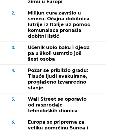
zimu u Europi
Milijun eura završio u
2.
smeću: Očajna dobitnica
lutrije iz Italije uz pomoć
komunalaca pronašla
dobitni listić
Učenik ubio baku i djeda
3.
pa u školi usmrtio još
šest osoba
Požar se približio gradu:
4.
Tisuće ljudi evakuirane,
proglašeno izvanredno
stanje
Wall Street se oporavio
5.
od rasprodaje
tehnoloških dionica
Europa se priprema za
6.
veliku pomrčinu Sunca i