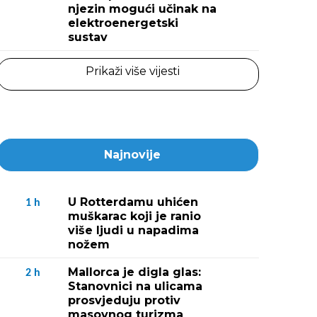
njezin mogući učinak na
elektroenergetski
sustav
Prikaži više vijesti
Najnovije
U Rotterdamu uhićen
1
h
muškarac koji je ranio
više ljudi u napadima
nožem
Mallorca je digla glas:
2
h
Stanovnici na ulicama
prosvjeduju protiv
masovnog turizma