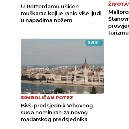
ŽIVOTA
U Rotterdamu uhićen
Mallorca
muškarac koji je ranio više ljudi
Stanovn
u napadima nožem
prosvje
turizma
SVIJET
SIMBOLIČAN POTEZ
Bivši predsjednik Vrhovnog
suda nominiran za novog
mađarskog predsjednika