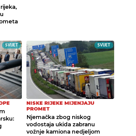
ijeka,
nu
rometa
SVIJET
SVIJET
OPE
NISKE RIJEKE MIJENJAJU
PROMET
om
Njemačka zbog niskog
rsku:
vodostaja ukida zabranu
g
vožnje kamiona nedjeljom