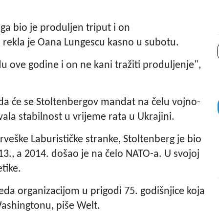
a bio je produljen triput i on
 rekla je Oana Lungescu kasno u subotu.
u ove godine i on ne kani tražiti produljenje",
 da će se Stoltenbergov mandat na čelu vojno-
vala stabilnost u vrijeme rata u Ukrajini.
rveške Laburističke stranke, Stoltenberg je bio
., a 2014. došao je na čelo NATO-a. U svojoj
etike.
eda organizacijom u prigodi 75. godišnjice koja
 Washingtonu, piše Welt.