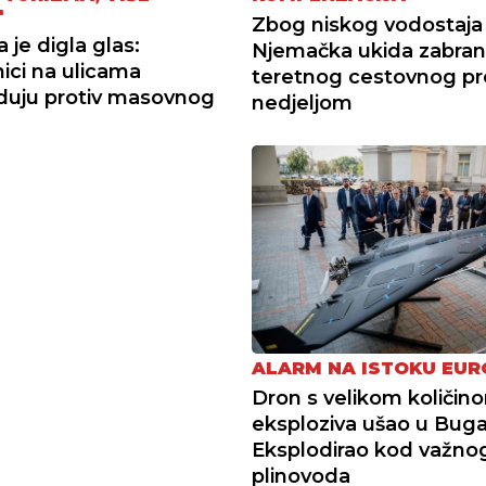
"
Zbog niskog vodostaja r
 je digla glas:
Njemačka ukida zabra
ici na ulicama
teretnog cestovnog p
duju protiv masovnog
nedjeljom
ALARM NA ISTOKU EUR
Dron s velikom količin
eksploziva ušao u Buga
Eksplodirao kod važno
plinovoda