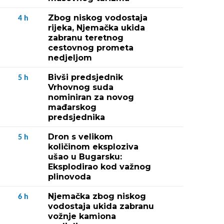
Zbog niskog vodostaja
4
h
rijeka, Njemačka ukida
zabranu teretnog
cestovnog prometa
nedjeljom
Bivši predsjednik
5
h
Vrhovnog suda
nominiran za novog
mađarskog
predsjednika
Dron s velikom
5
h
količinom eksploziva
ušao u Bugarsku:
Eksplodirao kod važnog
plinovoda
Njemačka zbog niskog
6
h
vodostaja ukida zabranu
vožnje kamiona