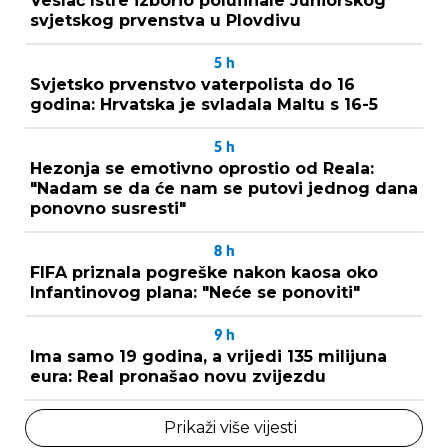
Veslač Istre izborio polufinale Juniorskog
svjetskog prvenstva u Plovdivu
5
h
Svjetsko prvenstvo vaterpolista do 16
godina: Hrvatska je svladala Maltu s 16-5
5
h
Hezonja se emotivno oprostio od Reala:
"Nadam se da će nam se putovi jednog dana
ponovno susresti"
8
h
FIFA priznala pogreške nakon kaosa oko
Infantinovog plana: "Neće se ponoviti"
9
h
Ima samo 19 godina, a vrijedi 135 milijuna
eura: Real pronašao novu zvijezdu
Prikaži više vijesti