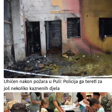
Uhićen nakon požara u Puli: Policija ga tereti za
još nekoliko kaznenih djela