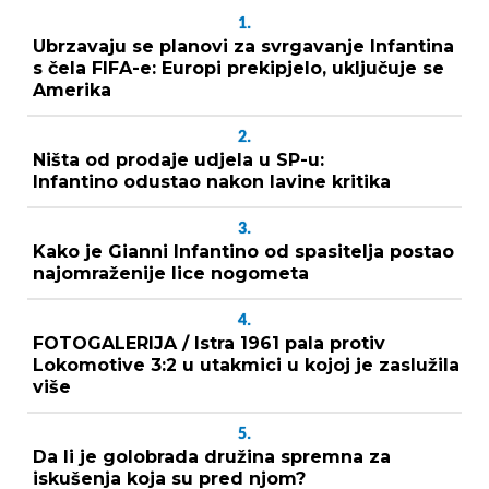
1.
Ubrzavaju se planovi za svrgavanje Infantina
s čela FIFA-e: Europi prekipjelo, uključuje se
Amerika
2.
Ništa od prodaje udjela u SP-u:
Infantino odustao nakon lavine kritika
3.
Kako je Gianni Infantino od spasitelja postao
najomraženije lice nogometa
4.
FOTOGALERIJA / Istra 1961 pala protiv
Lokomotive 3:2 u utakmici u kojoj je zaslužila
više
5.
Da li je golobrada družina spremna za
iskušenja koja su pred njom?