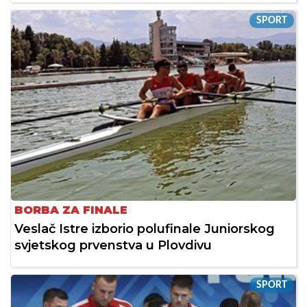
SPORT
BORBA ZA FINALE
Veslač Istre izborio polufinale Juniorskog
svjetskog prvenstva u Plovdivu
SPORT