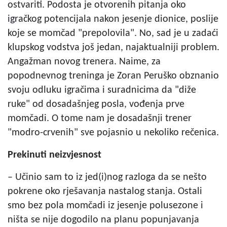
ostvariti. Podosta je otvorenih pitanja oko
igračkog potencijala nakon jesenje dionice, poslije
koje se momčad "prepolovila". No, sad je u zadaći
klupskog vodstva još jedan, najaktualniji problem.
Angažman novog trenera. Naime, za
popodnevnog treninga je Zoran Peruško obznanio
svoju odluku igračima i suradnicima da "diže
ruke" od dosadašnjeg posla, vođenja prve
momčadi. O tome nam je dosadašnji trener
"modro-crvenih" sve pojasnio u nekoliko rečenica.
Prekinuti neizvjesnost
– Učinio sam to iz jed(i)nog razloga da se nešto
pokrene oko rješavanja nastalog stanja. Ostali
smo bez pola momčadi iz jesenje polusezone i
ništa se nije dogodilo na planu popunjavanja