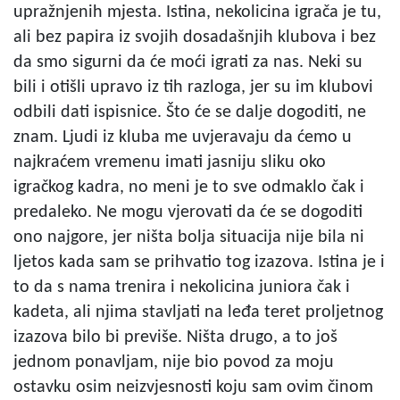
upražnjenih mjesta. Istina, nekolicina igrača je tu,
ali bez papira iz svojih dosadašnjih klubova i bez
da smo sigurni da će moći igrati za nas. Neki su
bili i otišli upravo iz tih razloga, jer su im klubovi
odbili dati ispisnice. Što će se dalje dogoditi, ne
znam. Ljudi iz kluba me uvjeravaju da ćemo u
najkraćem vremenu imati jasniju sliku oko
igračkog kadra, no meni je to sve odmaklo čak i
predaleko. Ne mogu vjerovati da će se dogoditi
ono najgore, jer ništa bolja situacija nije bila ni
ljetos kada sam se prihvatio tog izazova. Istina je i
to da s nama trenira i nekolicina juniora čak i
kadeta, ali njima stavljati na leđa teret proljetnog
izazova bilo bi previše. Ništa drugo, a to još
jednom ponavljam, nije bio povod za moju
ostavku osim neizvjesnosti koju sam ovim činom