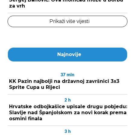
za vrh
Prikaži više vijesti
Najnovije
37
min
KK Pazin najbolji na državnoj završnici 3x3
Sprite Cupa u Rijeci
2
h
Hrvatske odbojkašice upisale drugu pobjedu:
Slavlje nad Španjolskom za novi korak prema
osmini finala
3
h