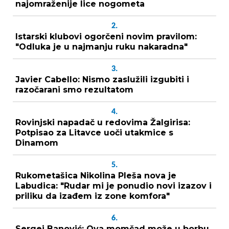
najomraženije lice nogometa
2.
Istarski klubovi ogorčeni novim pravilom:
"Odluka je u najmanju ruku nakaradna"
3.
Javier Cabello: Nismo zaslužili izgubiti i
razočarani smo rezultatom
4.
Rovinjski napadač u redovima Žalgirisa:
Potpisao za Litavce uoči utakmice s
Dinamom
5.
Rukometašica Nikolina Pleša nova je
Labudica: "Rudar mi je ponudio novi izazov i
priliku da izađem iz zone komfora"
6.
Sergej Banović: Ova momčad može u borbu