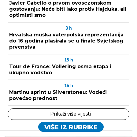
Javier Cabello o prvom ovosezonskom
gostovanju: Neće biti lako protiv Hajduka, ali
optimisti smo
3
h
Hrvatska muška vaterpolska reprezentacija
do 16 godina plasirala se u finale Svjetskog
prvenstva
15
h
Tour de France: Vollering osma etapa i
ukupno vodstvo
16
h
Martinu sprint u Silverstoneu: Vodeći
povećao prednost
Prikaži više vijesti
VIŠE IZ RUBRIKE