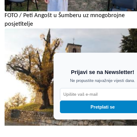
FOTO / Peti Angošt u Šumberu uz mnogobrojne
posjetitelje
Prijavi se na Newsletter!
Ne propustite najvažnije vijesti dana.
Pretplati se
"Lovrečeva va Semiću" donosi bogat višednevni