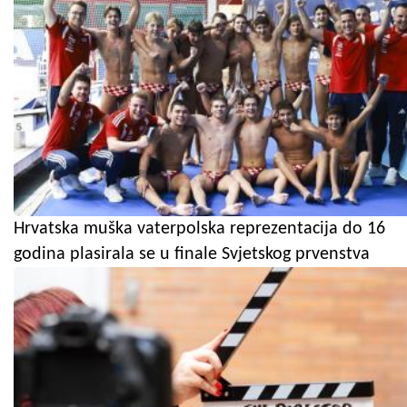
Hrvatska muška vaterpolska reprezentacija do 16
godina plasirala se u finale Svjetskog prvenstva