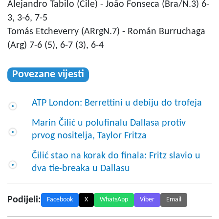
Alejandro Tabilo (Čile) - João Fonseca (Bra/N.3) 6-
3, 3-6, 7-5
Tomás Etcheverry (ARrgN.7) - Román Burruchaga
(Arg) 7-6 (5), 6-7 (3), 6-4
Povezane vijesti
ATP London: Berrettini u debiju do trofeja
Marin Čilić u polufinalu Dallasa protiv
prvog nositelja, Taylor Fritza
Čilić stao na korak do finala: Fritz slavio u
dva tie-breaka u Dallasu
Podijeli:
Facebook
X
WhatsApp
Viber
Email