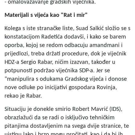
- omalovažavanje gradskih vijećnika.
Materijali s vijeća kao "Rat i mir"
Kolega s iste stranačke liste, Suad Salkić složio se s
konstatacijom Radetića dodavši, i kako se barem
oporba, kojoj se redom odbacuju amandmani i
prijedlozi, treba držati procedure, dok je vijećnik
HDZ-a Sergio Rabar, ničim izazvan, također u
potpunosti podržao vijećnika SDP-a. Jer se
"manipulira s odukama Gradskog vijeća i donose
nove odluke po inicijativi gospodara Rovinja,
rekao je Rabar.
Situaciju je donekle smirio Robert Mavrić (IDS),
obrazlažući da se radi o isključivo tehničkim
pitanjima dostavljenim na svega dvije stranice, te
uistinu lako i brzo mogu pročitati, kao i da bi ih