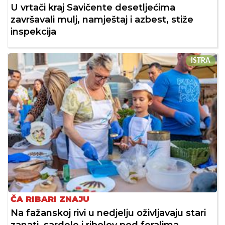
U vrtači kraj Savičente desetljećima
završavali mulj, namještaj i azbest, stiže
inspekcija
ISTRA
ČA RIBARI ZNAJU
Na fažanskoj rivi u nedjelju oživljavaju stari
zanati, sardele i ribolov pod feralima