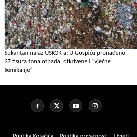
Šokantan nalaz USKOK-a: U Gospiću pronađeno
37 tisuća tona otpada, otkrivene i "vječne
kemikalije"
Politika Kolačića
Politika privatnosti
Uvjeti