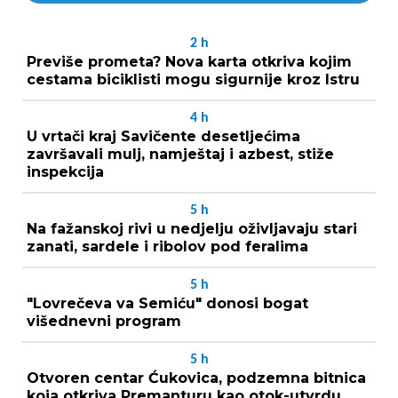
2
h
Previše prometa? Nova karta otkriva kojim
cestama biciklisti mogu sigurnije kroz Istru
4
h
U vrtači kraj Savičente desetljećima
završavali mulj, namještaj i azbest, stiže
inspekcija
5
h
Na fažanskoj rivi u nedjelju oživljavaju stari
zanati, sardele i ribolov pod feralima
5
h
"Lovrečeva va Semiću" donosi bogat
višednevni program
5
h
Otvoren centar Ćukovica, podzemna bitnica
koja otkriva Premanturu kao otok-utvrdu