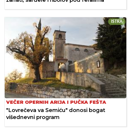
ISTRA
VEČER OPERNIH ARIJA I PUČKA FEŠTA
"Lovrečeva va Semiću" donosi bogat
višednevni program