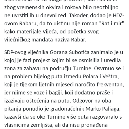
zbog vremenskih okvira i rokova bilo neozbiljno
ne uvrstiti ih u dnevni red. Također, dodao je HDZ-
ovom Rabaru, da to uistinu nije roman "Rat i mir"
kako materijale Vijeća, od početka svog
vijećničkog mandata naziva Rabar.
SDP-ovog vijećnika Gorana Subotića zanimalo je u
kojoj je fazi projekt kojim bi se osmislila i uredila
zona za zabavu na području Turnine. Osvrnuo se i
na problem bijelog puta između Polara i Veštra,
koji je tijekom ljetnih mjeseci naročito frekventan,
jer njime se voze i bagiji, koji dodatno praše i
izazivaju oštećenja na putu. Odgovor na oba
pitanja ponudio je gradonačelnik Marko Paliaga,
kazavši da se oko Turnine više puta razgovaralo s
vlasnicima zemljišta, ali da nisu pronađena