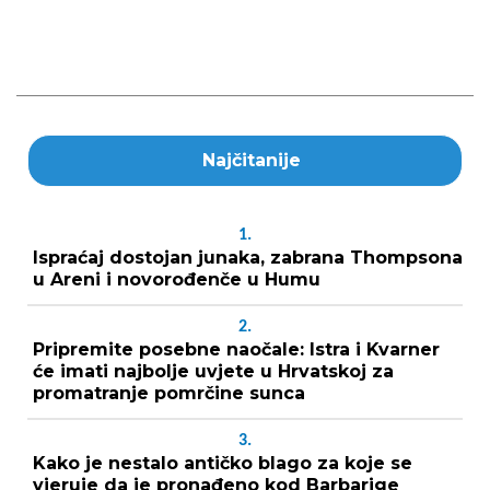
Najčitanije
1.
Ispraćaj dostojan junaka, zabrana Thompsona
u Areni i novorođenče u Humu
2.
Pripremite posebne naočale: Istra i Kvarner
će imati najbolje uvjete u Hrvatskoj za
promatranje pomrčine sunca
3.
Kako je nestalo antičko blago za koje se
vjeruje da je pronađeno kod Barbarige