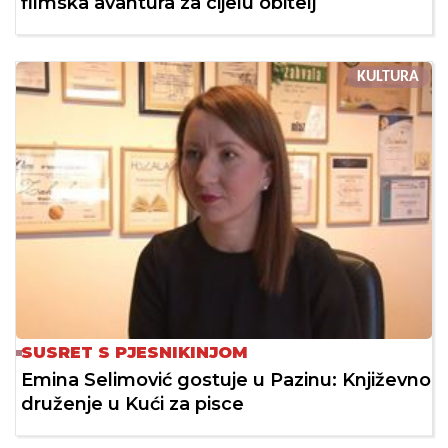
filmska avantura za cijelu obitelj
KULTURA
SUSRET S PJESNIKINJOM
Emina Selimović gostuje u Pazinu: Književno
druženje u Kući za pisce