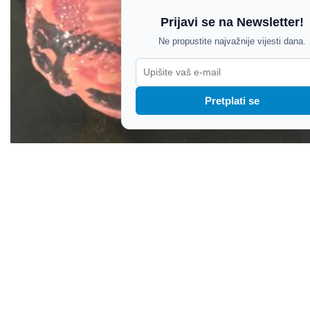
Prijavi se na Newsletter!
Ne propustite najvažnije vijesti dana.
Pretplati se
FOTO / Još jedna vrsta meduza zamijećena uz
istarsku obalu, stručnjaci apeliraju da ih ne dirate