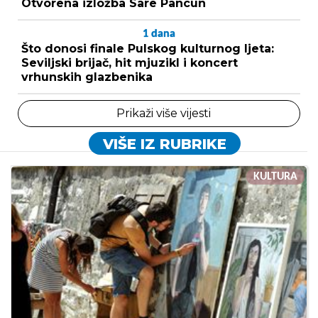
Otvorena izložba Sare Pancun
1
dana
Što donosi finale Pulskog kulturnog ljeta:
Seviljski brijač, hit mjuzikl i koncert
vrhunskih glazbenika
Prikaži više vijesti
VIŠE IZ RUBRIKE
KULTURA