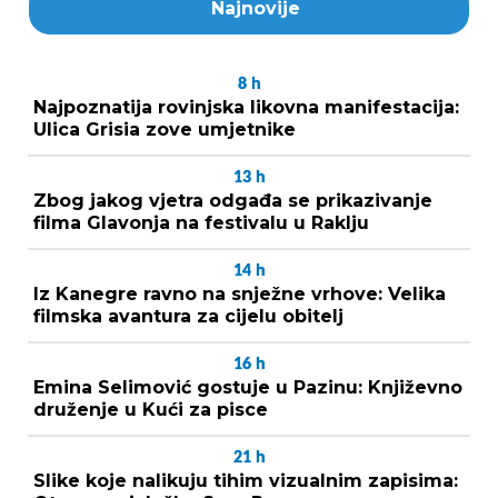
Najnovije
8
h
Najpoznatija rovinjska likovna manifestacija:
Ulica Grisia zove umjetnike
13
h
Zbog jakog vjetra odgađa se prikazivanje
filma Glavonja na festivalu u Raklju
14
h
Iz Kanegre ravno na snježne vrhove: Velika
filmska avantura za cijelu obitelj
16
h
Emina Selimović gostuje u Pazinu: Književno
druženje u Kući za pisce
21
h
Slike koje nalikuju tihim vizualnim zapisima: