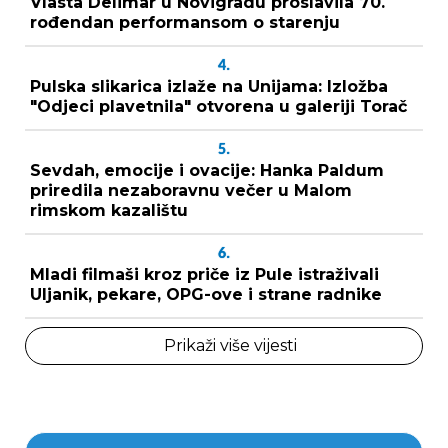
Vlasta Delimar u Novigradu proslavila 70.
rođendan performansom o starenju
4.
Pulska slikarica izlaže na Unijama: Izložba
"Odjeci plavetnila" otvorena u galeriji Torač
5.
Sevdah, emocije i ovacije: Hanka Paldum
priredila nezaboravnu večer u Malom
rimskom kazalištu
6.
Mladi filmaši kroz priče iz Pule istraživali
Uljanik, pekare, OPG-ove i strane radnike
Prikaži više vijesti