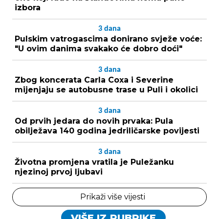
izbora
3
dana
Pulskim vatrogascima donirano svježe voće:
"U ovim danima svakako će dobro doći"
3
dana
Zbog koncerata Carla Coxa i Severine
mijenjaju se autobusne trase u Puli i okolici
3
dana
Od prvih jedara do novih prvaka: Pula
obilježava 140 godina jedriličarske povijesti
3
dana
Životna promjena vratila je Puležanku
njezinoj prvoj ljubavi
Prikaži više vijesti
VIŠE IZ RUBRIKE