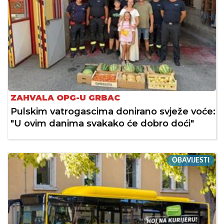
ZAHVALA OPG-U GRBAC
Pulskim vatrogascima donirano svježe voće:
"U ovim danima svakako će dobro doći"
OBAVIJESTI