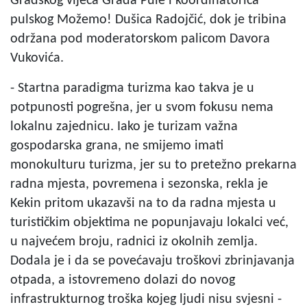
Gradskog vijeća Grada Pule i koordinatorica
pulskog Možemo! Dušica Radojčić, dok je tribina
održana pod moderatorskom palicom Davora
Vukovića.
- Startna paradigma turizma kao takva je u
potpunosti pogrešna, jer u svom fokusu nema
lokalnu zajednicu. Iako je turizam važna
gospodarska grana, ne smijemo imati
monokulturu turizma, jer su to pretežno prekarna
radna mjesta, povremena i sezonska, rekla je
Kekin pritom ukazavši na to da radna mjesta u
turističkim objektima ne popunjavaju lokalci već,
u najvećem broju, radnici iz okolnih zemlja.
Dodala je i da se povećavaju troškovi zbrinjavanja
otpada, a istovremeno dolazi do novog
infrastrukturnog troška kojeg ljudi nisu svjesni -