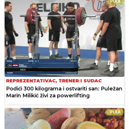
PULA
REPREZENTATIVAC, TRENER I SUDAC
Podići 300 kilograma i ostvariti san: Puležan
Marin Milikić živi za powerlifting
PULA