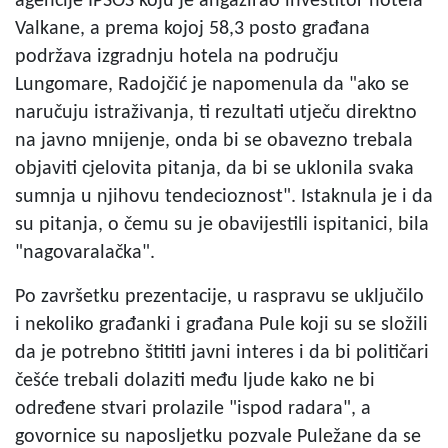
agencije IPSOS koju je angažirao investitor hotela
Valkane, a prema kojoj 58,3 posto građana
podržava izgradnju hotela na području
Lungomare, Radojčić je napomenula da "ako se
naručuju istraživanja, ti rezultati utječu direktno
na javno mnijenje, onda bi se obavezno trebala
objaviti cjelovita pitanja, da bi se uklonila svaka
sumnja u njihovu tendecioznost". Istaknula je i da
su pitanja, o čemu su je obavijestili ispitanici, bila
"nagovaralačka".
Po završetku prezentacije, u raspravu se uključilo
i nekoliko građanki i građana Pule koji su se složili
da je potrebno štititi javni interes i da bi političari
češće trebali dolaziti među ljude kako ne bi
određene stvari prolazile "ispod radara", a
govornice su naposljetku pozvale Puležane da se