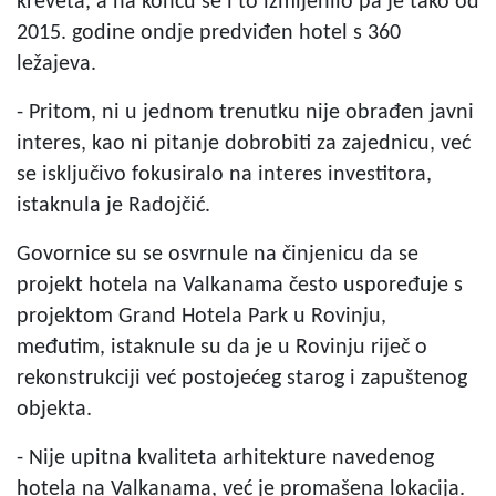
kreveta, a na koncu se i to izmijenilo pa je tako od
2015. godine ondje predviđen hotel s 360
ležajeva.
- Pritom, ni u jednom trenutku nije obrađen javni
interes, kao ni pitanje dobrobiti za zajednicu, već
se isključivo fokusiralo na interes investitora,
istaknula je Radojčić.
Govornice su se osvrnule na činjenicu da se
projekt hotela na Valkanama često uspoređuje s
projektom Grand Hotela Park u Rovinju,
međutim, istaknule su da je u Rovinju riječ o
rekonstrukciji već postojećeg starog i zapuštenog
objekta.
- Nije upitna kvaliteta arhitekture navedenog
hotela na Valkanama, već je promašena lokacija.