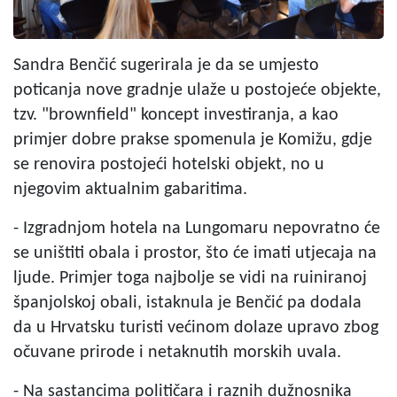
Sandra Benčić sugerirala je da se umjesto
poticanja nove gradnje ulaže u postojeće objekte,
tzv. "brownfield" koncept investiranja, a kao
primjer dobre prakse spomenula je Komižu, gdje
se renovira postojeći hotelski objekt, no u
njegovim aktualnim gabaritima.
- Izgradnjom hotela na Lungomaru nepovratno će
se uništiti obala i prostor, što će imati utjecaja na
ljude. Primjer toga najbolje se vidi na ruiniranoj
španjolskoj obali, istaknula je Benčić pa dodala
da u Hrvatsku turisti većinom dolaze upravo zbog
očuvane prirode i netaknutih morskih uvala.
- Na sastancima političara i raznih dužnosnika