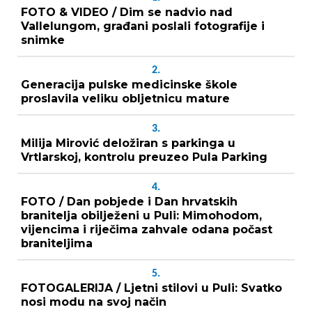
FOTO & VIDEO / Dim se nadvio nad
Vallelungom, građani poslali fotografije i
snimke
2.
Generacija pulske medicinske škole
proslavila veliku obljetnicu mature
3.
Milija Mirović deložiran s parkinga u
Vrtlarskoj, kontrolu preuzeo Pula Parking
4.
FOTO / Dan pobjede i Dan hrvatskih
branitelja obilježeni u Puli: Mimohodom,
vijencima i riječima zahvale odana počast
braniteljima
5.
FOTOGALERIJA / Ljetni stilovi u Puli: Svatko
nosi modu na svoj način