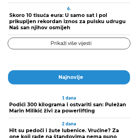
6.
Skoro 10 tisuća eura: U samo sat i pol
prikupljen rekordan iznos za pulsku udrugu
Naš san njihov osmijeh
Prikaži više vijesti
Najnovije
1
dana
Podići 300 kilograma i ostvariti san: Puležan
Marin Milikić živi za powerlifting
2
dana
Hit su pedoči i žute lubenice. Vrućine? Za
one koji rade na štandovima nema puno