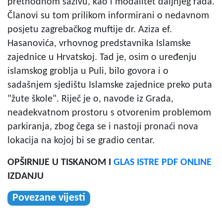
prethodnom sazivu, kao i modalitet daljnjeg rada.
Članovi su tom prilikom informirani o nedavnom
posjetu zagrebačkog muftije dr. Aziza ef.
Hasanovića, vrhovnog predstavnika Islamske
zajednice u Hrvatskoj. Tad je, osim o uređenju
islamskog groblja u Puli, bilo govora i o
sadašnjem sjedištu Islamske zajednice preko puta
"žute škole". Riječ je o, navode iz Grada,
neadekvatnom prostoru s otvorenim problemom
parkiranja, zbog čega se i nastoji pronaći nova
lokacija na kojoj bi se gradio centar.
OPŠIRNIJE U TISKANOM I
GLAS ISTRE PDF ONLINE
IZDANJU
Povezane vijesti