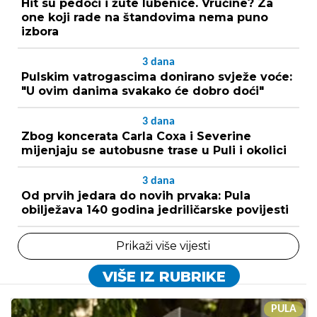
Hit su pedoči i žute lubenice. Vrućine? Za
one koji rade na štandovima nema puno
izbora
3
dana
Pulskim vatrogascima donirano svježe voće:
"U ovim danima svakako će dobro doći"
3
dana
Zbog koncerata Carla Coxa i Severine
mijenjaju se autobusne trase u Puli i okolici
3
dana
Od prvih jedara do novih prvaka: Pula
obilježava 140 godina jedriličarske povijesti
Prikaži više vijesti
VIŠE IZ RUBRIKE
PULA