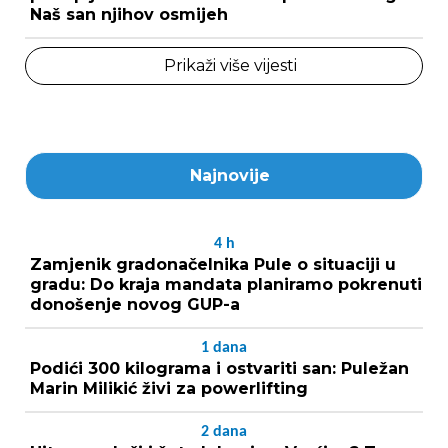
Naš san njihov osmijeh
Prikaži više vijesti
Najnovije
4
h
Zamjenik gradonačelnika Pule o situaciji u
gradu: Do kraja mandata planiramo pokrenuti
donošenje novog GUP-a
1
dana
Podići 300 kilograma i ostvariti san: Puležan
Marin Milikić živi za powerlifting
2
dana