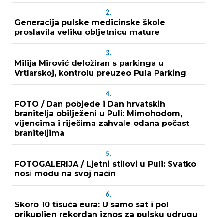
2.
Generacija pulske medicinske škole
proslavila veliku obljetnicu mature
3.
Milija Mirović deložiran s parkinga u
Vrtlarskoj, kontrolu preuzeo Pula Parking
4.
FOTO / Dan pobjede i Dan hrvatskih
branitelja obilježeni u Puli: Mimohodom,
vijencima i riječima zahvale odana počast
braniteljima
5.
FOTOGALERIJA / Ljetni stilovi u Puli: Svatko
nosi modu na svoj način
6.
Skoro 10 tisuća eura: U samo sat i pol
prikupljen rekordan iznos za pulsku udrugu