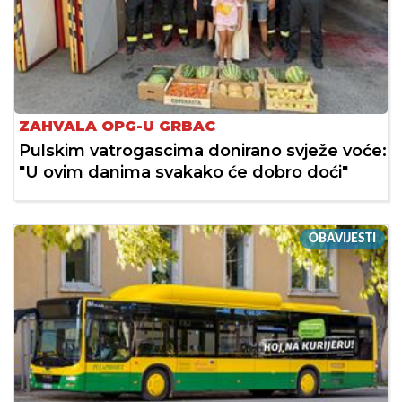
ZAHVALA OPG-U GRBAC
Pulskim vatrogascima donirano svježe voće:
"U ovim danima svakako će dobro doći"
OBAVIJESTI