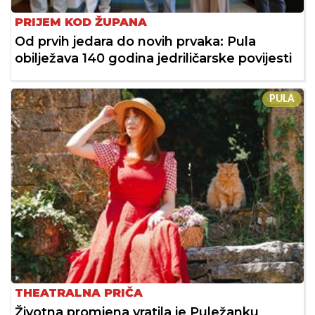
PRIJEM KOD ŽUPANA
Od prvih jedara do novih prvaka: Pula
obilježava 140 godina jedriličarske povijesti
PULA
THEATRALNA PRIČA
Životna promjena vratila je Puležanku