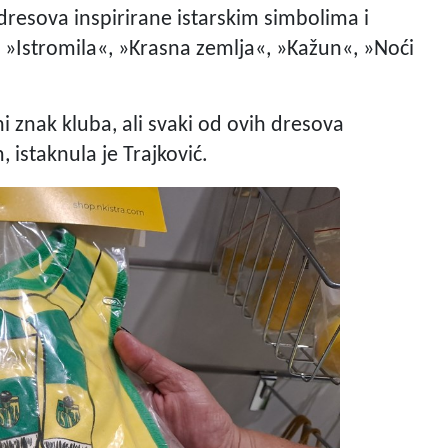
e dresova inspirirane istarskim simbolima i
»Istromila«, »Krasna zemlja«, »Kažun«, »Noći
ni znak kluba, ali svaki od ovih dresova
 istaknula je Trajković.