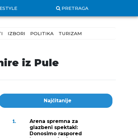
FESTYLE
PRETRAGA
I
IZBORI
POLITIKA
TURIZAM
ire iz Pule
Najčitanije
Arena spremna za
1.
glazbeni spektakl:
Donosimo raspored