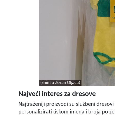
(Snimio Zoran Oljača)
Najveći interes za dresove
Najtraženiji proizvodi su službeni dresov
personalizirati tiskom imena i broja po žel