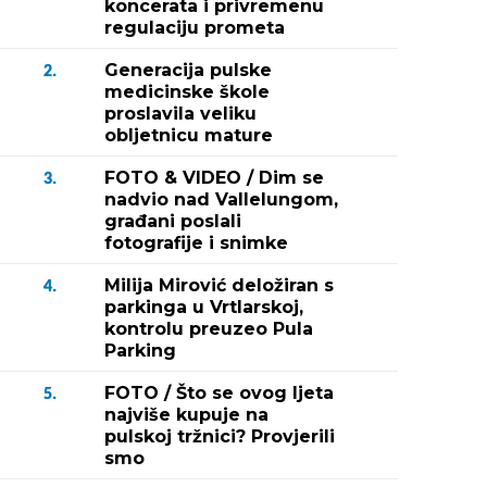
koncerata i privremenu
regulaciju prometa
Generacija pulske
2.
medicinske škole
proslavila veliku
obljetnicu mature
FOTO & VIDEO / Dim se
3.
nadvio nad Vallelungom,
građani poslali
fotografije i snimke
Milija Mirović deložiran s
4.
parkinga u Vrtlarskoj,
kontrolu preuzeo Pula
Parking
FOTO / Što se ovog ljeta
5.
najviše kupuje na
pulskoj tržnici? Provjerili
smo