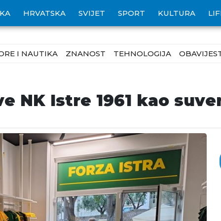
IKA
HRVATSKA
SVIJET
SPORT
KULTURA
LI
ORE I NAUTIKA
ZNANOST
TEHNOLOGIJA
OBAVIJEST
e NK Istre 1961 kao suven