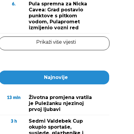
Pula spremna za Nicka
6.
Cavea: Grad postavio
punktove s pitkom
vodom, Pulapromet
izmijenio vozni red
Prikaži više vijesti
Najnovije
Životna promjena vratila
13
min
je Puležanku njezinoj
prvoj ljubavi
Sedmi Valdebek Cup
3
h
okupio sportaše,
susjede, glazbenike i