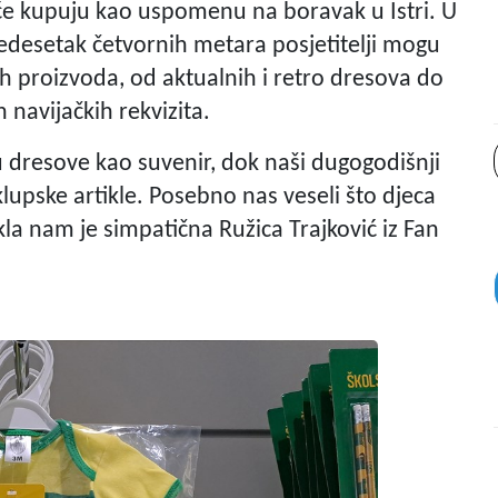
ešće kupuju kao uspomenu na boravak u Istri. U
esetak četvornih metara posjetitelji mogu
 proizvoda, od aktualnih i retro dresova do
h navijačkih rekvizita.
uju dresove kao suvenir, dok naši dugogodišnji
klupske artikle. Posebno nas veseli što djeca
kla nam je simpatična Ružica Trajković iz Fan