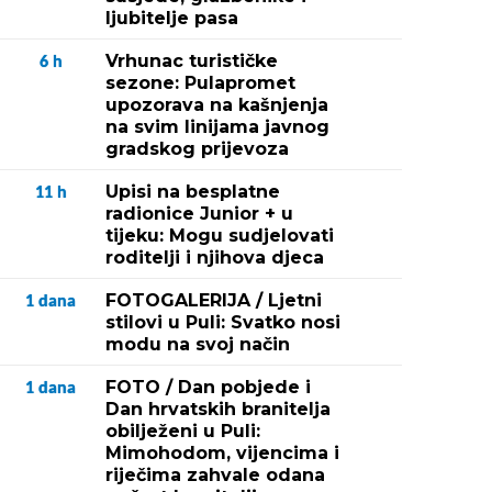
ljubitelje pasa
Vrhunac turističke
6
h
sezone: Pulapromet
upozorava na kašnjenja
na svim linijama javnog
gradskog prijevoza
Upisi na besplatne
11
h
radionice Junior + u
tijeku: Mogu sudjelovati
roditelji i njihova djeca
FOTOGALERIJA / Ljetni
1
dana
stilovi u Puli: Svatko nosi
modu na svoj način
FOTO / Dan pobjede i
1
dana
Dan hrvatskih branitelja
obilježeni u Puli:
Mimohodom, vijencima i
riječima zahvale odana