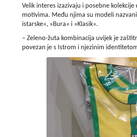
Velik interes izazivaju i posebne kolekcij
motivima. Među njima su modeli nazvani 
istarske«, »Bura« i »Klasik«.
– Zeleno-žuta kombinacija uvijek je zaštit
povezan je s Istrom i njezinim identitetom,