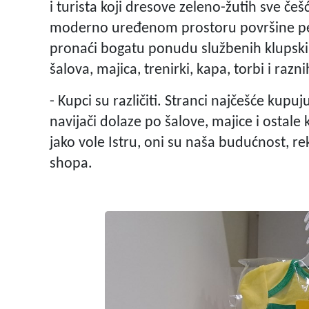
i turista koji dresove zeleno-žutih sve č
moderno uređenom prostoru površine ped
pronaći bogatu ponudu službenih klupskih
šalova, majica, trenirki, kapa, torbi i razni
- Kupci su različiti. Stranci najčešće kup
navijači dolaze po šalove, majice i ostale 
jako vole Istru, oni su naša budućnost, re
shopa.