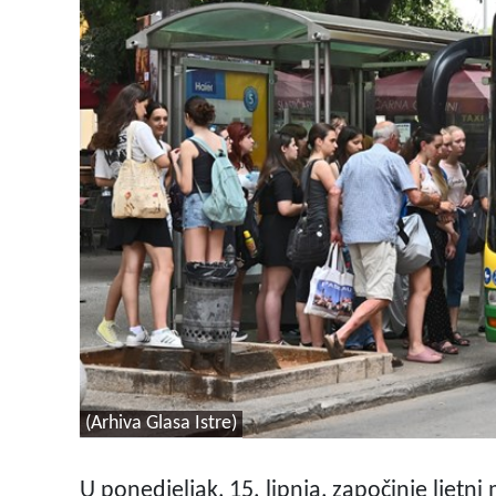
(Arhiva Glasa Istre)
U ponedjeljak, 15. lipnja, započinje lje