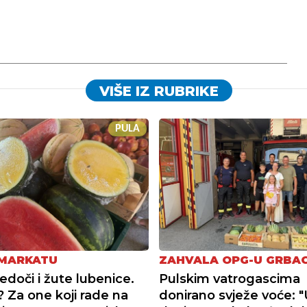
VIŠE IZ RUBRIKE
PULA
 MARKATU
ZAHVALA OPG-U GRBA
edoči i žute lubenice.
Pulskim vatrogascima
? Za one koji rade na
donirano svježe voće: 