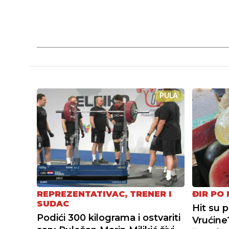
PULA
REPREZENTATIVAC, TRENER I
ĐIR PO
SUDAC
Hit su p
Podići 300 kilograma i ostvariti
Vrućine