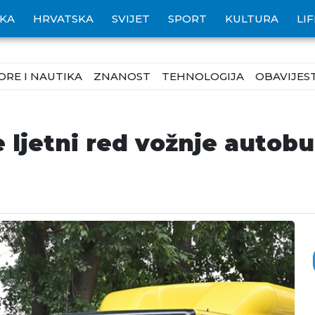
IKA
HRVATSKA
SVIJET
SPORT
KULTURA
LI
ORE I NAUTIKA
ZNANOST
TEHNOLOGIJA
OBAVIJEST
 ljetni red vožnje autob