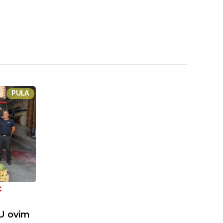
PULA
C
"U ovim