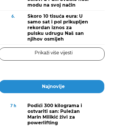
modu na svoj način
Skoro 10 tisuća eura: U
6.
samo sat i pol prikupljen
rekordan iznos za
pulsku udrugu Naš san
njihov osmijeh
Prikaži više vijesti
Najnovije
Podići 300 kilograma i
7
h
ostvariti san: Puležan
Marin Milikić živi za
powerlifting