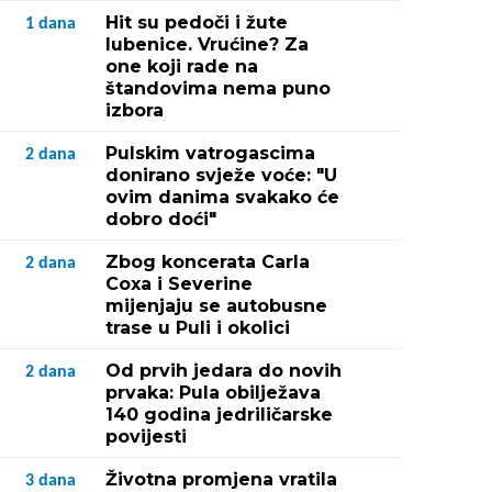
Hit su pedoči i žute
1
dana
lubenice. Vrućine? Za
one koji rade na
štandovima nema puno
izbora
Pulskim vatrogascima
2
dana
donirano svježe voće: "U
ovim danima svakako će
dobro doći"
Zbog koncerata Carla
2
dana
Coxa i Severine
mijenjaju se autobusne
trase u Puli i okolici
Od prvih jedara do novih
2
dana
prvaka: Pula obilježava
140 godina jedriličarske
povijesti
Životna promjena vratila
3
dana