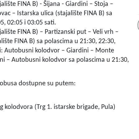
ajalište FINA B) - Šijana - Giardini – Stoja –
c – Istarska ulica (stajalište FINA B) sa
5, 02:05 i 03:05 sati.
ajalište FINA B) – Partizanski put – Veli vrh –
ajalište FINA B) sa polascima u 21:30, 22:30,
iji: Autobusni kolodvor – Giardini – Monte
ni – Autobusni kolodvor sa polascima u 21:30,
utobusa dostupne su putem:
kolodvora (Trg 1. istarske brigade, Pula)