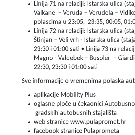
Linija 71 na relaciji: Istarska ulica (st
Valkane – Veruda – Verudela – Vidikova
polascima u 23:05, 23:35, 00:05, 01:0
Linija 72 na relaciji: Istarska ulica (st
Štinjan – Veli vrh - Istarska ulica (st
23:30 i 01:00 sati
•
Linija 73 na relac
Magno - Valdebek – Busoler – Giardi
22:30, 23:30 i 01:00 sati
Sve informacije o vremenima polaska a
aplikacije Mobility Plus
oglasne ploče u čekaonici Autobusnog 
gradskih autobusnih stajališta
web stranice
www.pulapromet.hr
facebook stranice Pulaprometa