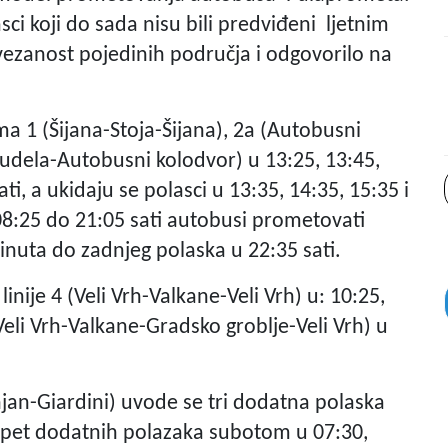
sci koji do sada nisu bili predviđeni ljetnim
vezanost pojedinih područja i odgovorilo na
ma 1 (Šijana-Stoja-Šijana), 2a (Autobusni
rudela-Autobusni kolodvor) u 13:25, 13:45,
ti, a ukidaju se polasci u 13:35, 14:35, 15:35 i
08:25 do 21:05 sati autobusi prometovati
inuta do zadnjeg polaska u 22:35 sati.
inije 4 (Veli Vrh-Valkane-Veli Vrh) u: 10:25,
 (Veli Vrh-Valkane-Gradsko groblje-Veli Vrh) u
tinjan-Giardini) uvode se tri dodatna polaska
; pet dodatnih polazaka subotom u 07:30,