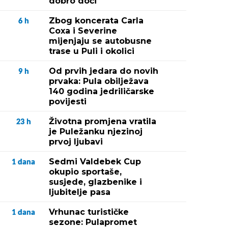
dobro doći"
Zbog koncerata Carla
6
h
Coxa i Severine
mijenjaju se autobusne
trase u Puli i okolici
Od prvih jedara do novih
9
h
prvaka: Pula obilježava
140 godina jedriličarske
povijesti
Životna promjena vratila
23
h
je Puležanku njezinoj
prvoj ljubavi
Sedmi Valdebek Cup
1
dana
okupio sportaše,
susjede, glazbenike i
ljubitelje pasa
Vrhunac turističke
1
dana
sezone: Pulapromet