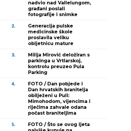
nadvio nad Vallelungom,
građani poslali
fotografije i snimke
Generacija pulske
2.
medicinske škole
proslavila veliku
obljetnicu mature
Milija Mirović deložiran s
3.
parkinga u Vrtlarskoj,
kontrolu preuzeo Pula
Parking
FOTO / Dan pobjede i
4.
Dan hrvatskih branitelja
obilježeni u Puli:
Mimohodom, vijencima i
riječima zahvale odana
počast braniteljima
FOTO / Što se ovog ljeta
5.
najviše kupuje na