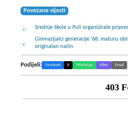
Povezane vijesti
Srednje škole u Puli organizirale prip
Gimnazijalci generacije '68. maturu ob
originalan način
Podijeli:
Facebook
X
WhatsApp
Viber
Email