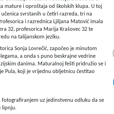
nja mature i oproštaja od školskih klupa. U toj
 učenica svrstanih u četiri razreda, tri na
rofesorica i razrednica Ljiljana Matović imala
ra 32, profesorica Marija Krašovec 32 te
redu na talijanskom jeziku.
atorica Sonja Lovrečić, započeo je minutom
legama, a onda s puno beskrajne vedrine
azijskim danima. Maturalnoj fešti pridružio se i
e Pula, koji je vrijednu obljetnicu čestitao
m fotografiranjem uz jedinstvenu odluku da se
 lipnju.