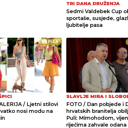
TRI DANA DRUŽENJA
Sedmi Valdebek Cup o
sportaše, susjede, glaz
ljubitelje pasa
PULA
ŠPICI
SLAVLJE MIRA I SLOBO
ERIJA / Ljetni stilovi
FOTO / Dan pobjede i 
 Svatko nosi modu na
hrvatskih branitelja obil
in
Puli: Mimohodom, vijen
riječima zahvale odana