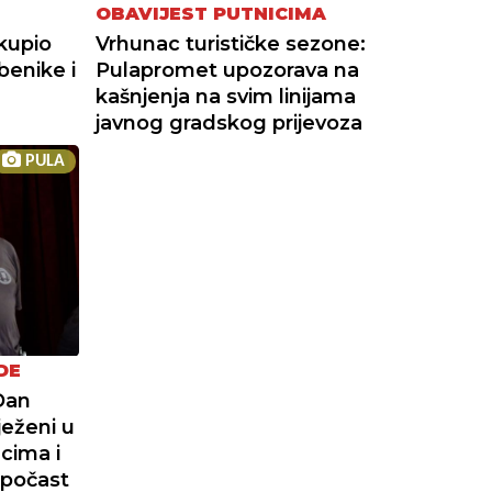
OBAVIJEST PUTNICIMA
kupio
Vrhunac turističke sezone:
benike i
Pulapromet upozorava na
kašnjenja na svim linijama
javnog gradskog prijevoza
PULA
DE
Dan
ježeni u
cima i
 počast