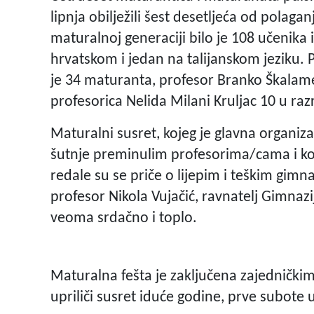
lipnja obilježili šest desetljeća od polaga
maturalnoj generaciji bilo je 108 učenika i
hrvatskom i jedan na talijanskom jeziku. P
je 34 maturanta, profesor Branko Škalame
profesorica Nelida Milani Kruljac 10 u raz
Maturalni susret, kojeg je glavna organiz
šutnje preminulim profesorima/cama i ko
redale su se priče o lijepim i teškim gimn
profesor Nikola Vujačić, ravnatelj Gimnazij
veoma srdačno i toplo.
Maturalna fešta je zaključena zajednički
upriliči susret iduće godine, prve subote u