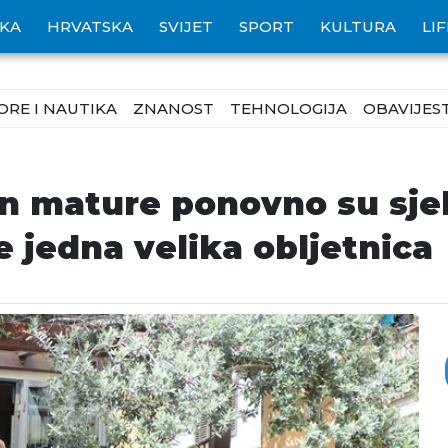
IKA
HRVATSKA
SVIJET
SPORT
KULTURA
LI
ORE I NAUTIKA
ZNANOST
TEHNOLOGIJA
OBAVIJEST
n mature ponovno su sjel
e jedna velika obljetnica