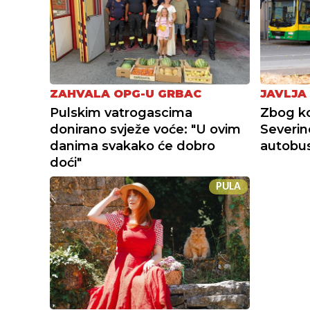
ZAHVALA OPG-U GRBAC
JAVLJA
Pulskim vatrogascima
Zbog ko
donirano svježe voće: "U ovim
Severin
danima svakako će dobro
autobusn
doći"
PULA