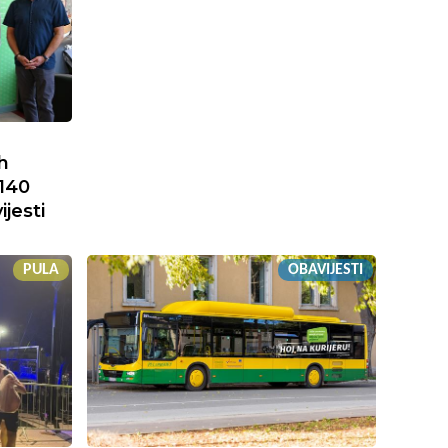
h
 140
ijesti
PULA
OBAVIJESTI