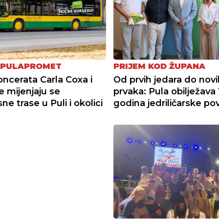
 PULAPROMET
PRIJEM KOD ŽUPANA
ncerata Carla Coxa i
Od prvih jedara do novi
e mijenjaju se
prvaka: Pula obilježava
e trase u Puli i okolici
godina jedriličarske pov