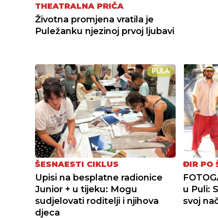
THEATRALNA PRIČA
Životna promjena vratila je
Puležanku njezinoj prvoj ljubavi
PULA
ŠESNAESTI CIKLUS
ĐIR PO 
Upisi na besplatne radionice
FOTOGAL
Junior + u tijeku: Mogu
u Puli:
sudjelovati roditelji i njihova
svoj nač
djeca