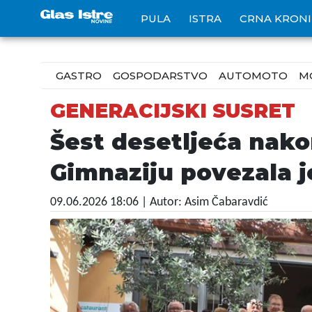
PULA
ISTRA
CRNA KRON
GASTRO
GOSPODARSTVO
AUTOMOTO
M
GENERACIJSKI SUSRET
Šest desetljeća nako
Gimnaziju povezala j
09.06.2026 18:06
| Autor: Asim Čabaravdić