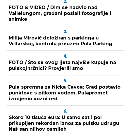
2.
FOTO & VIDEO / Dim se nadvio nad
Vallelungom, građani poslali fotografije i
snimke
3.
Milija Mirović deložiran s parkinga u
Vrtlarskoj, kontrolu preuzeo Pula Parking
4.
FOTO / Što se ovog ljeta najviše kupuje na
pulskoj tržnici? Provjerili smo
5.
Pula spremna za Nicka Cavea: Grad postavio
punktove s pitkom vodom, Pulapromet
izmijenio vozni red
6.
Skoro 10 tisuća eura: U samo sat i pol
prikupljen rekordan iznos za pulsku udrugu
Naš san njihov osmijeh