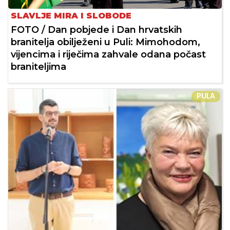
SLAVLJE MIRA I SLOBODE
FOTO / Dan pobjede i Dan hrvatskih
branitelja obilježeni u Puli: Mimohodom,
vijencima i riječima zahvale odana počast
braniteljima
PULA