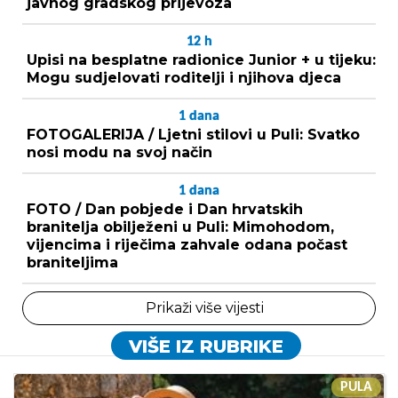
javnog gradskog prijevoza
12
h
Upisi na besplatne radionice Junior + u tijeku:
Mogu sudjelovati roditelji i njihova djeca
1
dana
FOTOGALERIJA / Ljetni stilovi u Puli: Svatko
nosi modu na svoj način
1
dana
FOTO / Dan pobjede i Dan hrvatskih
branitelja obilježeni u Puli: Mimohodom,
vijencima i riječima zahvale odana počast
braniteljima
Prikaži više vijesti
VIŠE IZ RUBRIKE
PULA