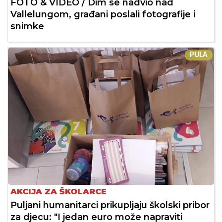
FOTO & VIDEO / Dim se nadvio nad
Vallelungom, građani poslali fotografije i
snimke
PULA
AKCIJA ZA ŠKOLARCE
Puljani humanitarci prikupljaju školski pribor
za djecu: "I jedan euro može napraviti