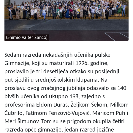
(Snimio Valter Zanco)
Sedam razreda nekadašnjih učenika pulske
Gimnazije, koji su maturirali 1996. godine,
proslavilo je tri desetljeća otkako su posljednji
put sjedili u srednjoškolskim klupama. Na
proslavu ovog značajnog jubileja odazvalo se 140
bivših učenika od ukupno 198, zajedno s
profesorima Eldom Duras, Željkom Šekom, Milkom
Čubrilo, Fatimom Ferizović-Vujović, Maricom Puh i
Meri Šimunov. Tom su se prigodom okupila četiri
razreda opće gimnazije, jedan razred jezične