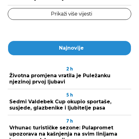
Prikaži više vijesti
Najnovije
2
h
Životna promjena vratila je Puležanku
njezinoj prvoj ljubavi
5
h
Sedmi Valdebek Cup okupio sportaše,
susjede, glazbenike i ljubitelje pasa
7
h
Vrhunac turističke sezone: Pulapromet
upozorava na kašnjenja na svim linijama