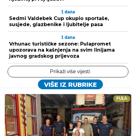
1
dana
Sedmi Valdebek Cup okupio sportaše,
susjede, glazbenike i ljubitelje pasa
1
dana
Vrhunac turističke sezone: Pulapromet
upozorava na kašnjenja na svim linijama
javnog gradskog prijevoza
Prikaži više vijesti
VIŠE IZ RUBRIKE
PULA