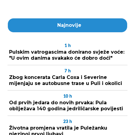
Najnovije
1
h
Pulskim vatrogascima donirano svježe voće:
"U ovim danima svakako će dobro doći"
7
h
Zbog koncerata Carla Coxa i Severine
mijenjaju se autobusne trase u Puli i okolici
10
h
Od prvih jedara do novih prvaka: Pula
obilježava 140 godina jedriličarske povijesti
23
h
Životna promjena vratila je Puležanku
njezinoj prvoj ljubavi