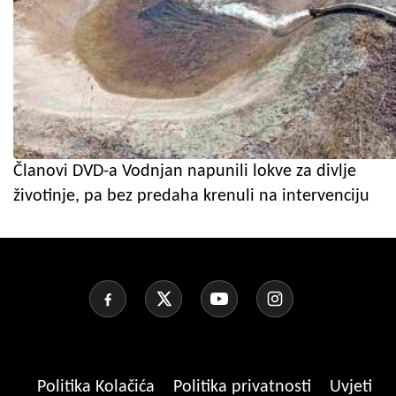
Članovi DVD-a Vodnjan napunili lokve za divlje
životinje, pa bez predaha krenuli na intervenciju
Politika Kolačića
Politika privatnosti
Uvjeti