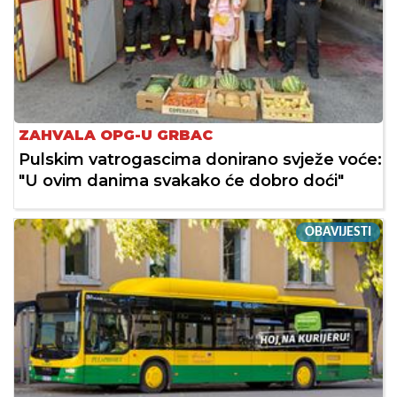
ZAHVALA OPG-U GRBAC
Pulskim vatrogascima donirano svježe voće:
"U ovim danima svakako će dobro doći"
OBAVIJESTI