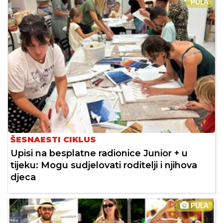
PULA
ŠESNAESTI CIKLUS
Upisi na besplatne radionice Junior + u
tijeku: Mogu sudjelovati roditelji i njihova
djeca
PULA