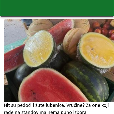
Hit su pedoči i žute lubenice. Vrućine? Za one koji
rade na štandovima nema puno izbora