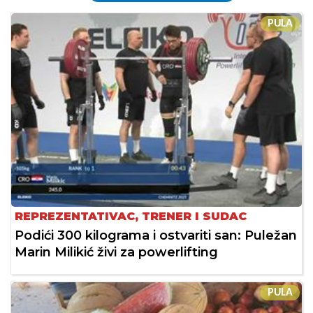
PULA
REPREZENTATIVAC, TRENER I SUDAC
Podići 300 kilograma i ostvariti san: Puležan
Marin Milikić živi za powerlifting
PULA