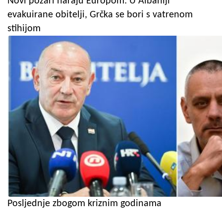
Novi požari haraju Europom: U Albaniji
evakuirane obitelji, Grčka se bori s vatrenom
stihijom
Posljednje zbogom kriznim godinama