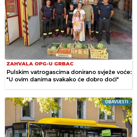
ZAHVALA OPG-U GRBAC
Pulskim vatrogascima donirano svježe voće:
"U ovim danima svakako će dobro doći"
OBAVIJESTI