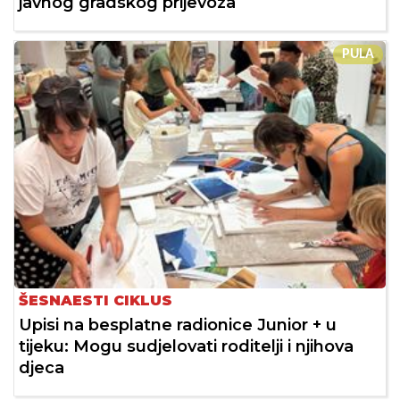
javnog gradskog prijevoza
PULA
ŠESNAESTI CIKLUS
Upisi na besplatne radionice Junior + u
tijeku: Mogu sudjelovati roditelji i njihova
djeca