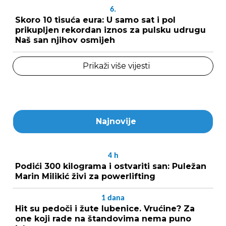
6.
Skoro 10 tisuća eura: U samo sat i pol
prikupljen rekordan iznos za pulsku udrugu
Naš san njihov osmijeh
Prikaži više vijesti
Najnovije
4
h
Podići 300 kilograma i ostvariti san: Puležan
Marin Milikić živi za powerlifting
1
dana
Hit su pedoči i žute lubenice. Vrućine? Za
one koji rade na štandovima nema puno