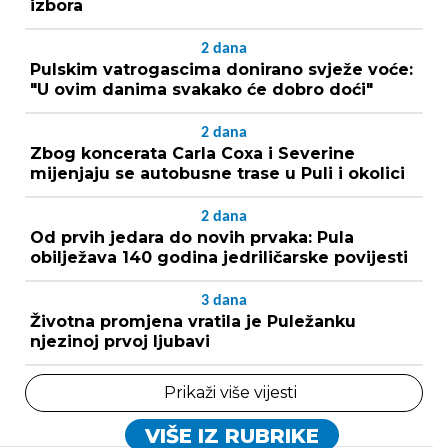
izbora
2
dana
Pulskim vatrogascima donirano svježe voće:
"U ovim danima svakako će dobro doći"
2
dana
Zbog koncerata Carla Coxa i Severine
mijenjaju se autobusne trase u Puli i okolici
2
dana
Od prvih jedara do novih prvaka: Pula
obilježava 140 godina jedriličarske povijesti
3
dana
Životna promjena vratila je Puležanku
njezinoj prvoj ljubavi
Prikaži više vijesti
VIŠE IZ RUBRIKE