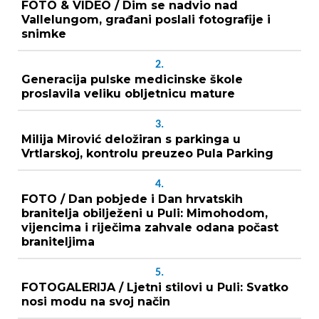
FOTO & VIDEO / Dim se nadvio nad
Vallelungom, građani poslali fotografije i
snimke
2.
Generacija pulske medicinske škole
proslavila veliku obljetnicu mature
3.
Milija Mirović deložiran s parkinga u
Vrtlarskoj, kontrolu preuzeo Pula Parking
4.
FOTO / Dan pobjede i Dan hrvatskih
branitelja obilježeni u Puli: Mimohodom,
vijencima i riječima zahvale odana počast
braniteljima
5.
FOTOGALERIJA / Ljetni stilovi u Puli: Svatko
nosi modu na svoj način