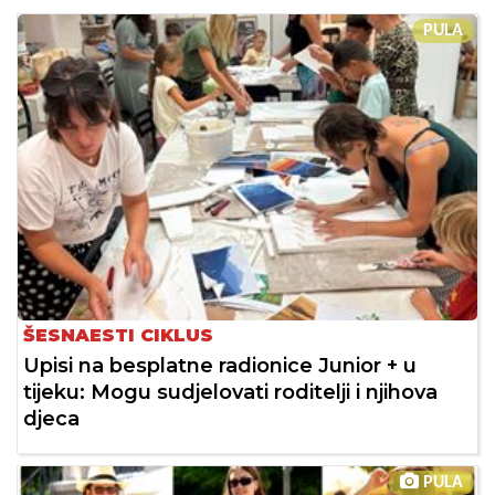
PULA
ŠESNAESTI CIKLUS
Upisi na besplatne radionice Junior + u
tijeku: Mogu sudjelovati roditelji i njihova
djeca
PULA