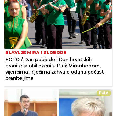
SLAVLJE MIRA I SLOBODE
FOTO / Dan pobjede i Dan hrvatskih
branitelja obilježeni u Puli: Mimohodom,
vijencima i riječima zahvale odana počast
braniteljima
PULA