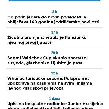
3
h
Od prvih jedara do novih prvaka: Pula
obilježava 140 godina jedriličarske povijesti
17
h
Životna promjena vratila je Puležanku
njezinoj prvoj ljubavi
20
h
Sedmi Valdebek Cup okupio sportaše,
susjede, glazbenike i ljubitelje pasa
22
h
Vrhunac turističke sezone: Pulapromet
upozorava na kašnjenja na svim linijama
javnog gradskog prijevoza
1
dana
Upisi na besplatne radionice Junior + u tijeku:
Mogu sudjelovati roditelji i njihova djeca