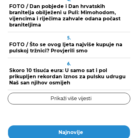
FOTO / Dan pobjede i Dan hrvatskih
branitelja obilježeni u Puli: Mimohodom,
vijencima i riječima zahvale odana počast
braniteljima
5.
FOTO / Što se ovog ljeta najviše kupuje na
pulskoj tržnici? Provjerili smo
6.
Skoro 10 tisuća eura: U samo sat i pol
prikupljen rekordan iznos za pulsku udrugu
Naš san njihov osmijeh
Prikaži više vijesti
Najnovije