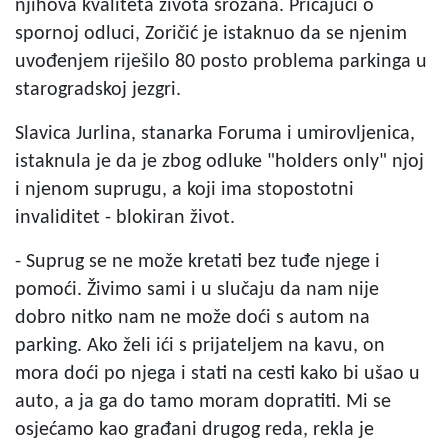
njihova kvaliteta života srozana. Pričajući o
spornoj odluci, Zoričić je istaknuo da se njenim
uvođenjem riješilo 80 posto problema parkinga u
starogradskoj jezgri.
Slavica Jurlina, stanarka Foruma i umirovljenica,
istaknula je da je zbog odluke "holders only" njoj
i njenom suprugu, a koji ima stopostotni
invaliditet - blokiran život.
- Suprug se ne može kretati bez tuđe njege i
pomoći. Živimo sami i u slučaju da nam nije
dobro nitko nam ne može doći s autom na
parking. Ako želi ići s prijateljem na kavu, on
mora doći po njega i stati na cesti kako bi ušao u
auto, a ja ga do tamo moram dopratiti. Mi se
osjećamo kao građani drugog reda, rekla je