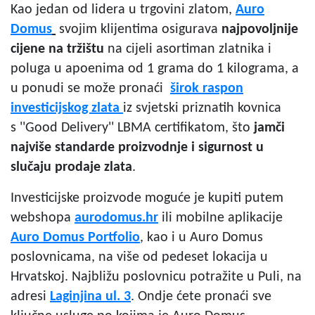
Kao jedan od lidera u trgovini zlatom,
Auro
Domus
svojim klijentima osigurava
najpovoljnije
cijene na tržištu
na cijeli asortiman zlatnika i
poluga u apoenima od 1 grama do 1 kilograma, a
u ponudi se može pronaći
širok raspon
investicijskog zlata
iz svjetski priznatih kovnica
s
''Good Delivery'' LBMA certifikatom, što
jamči
najviše standarde proizvodnje i sigurnost u
slučaju prodaje zlata
.
Investicijske proizvode moguće je kupiti putem
webshopa
a
urodomus.hr
ili mobilne aplikacije
Auro Domus Portfolio
, kao i u Auro Domus
poslovnicama, na više od pedeset lokacija u
Hrvatskoj. Najbližu poslovnicu potražite u Puli, na
adresi
Laginjina
ul. 3
. Ondje ćete pronaći sve