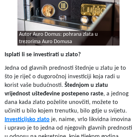
Autor Auro Domus: pohrana zlata u
trezorima Auro Domusa
Isplati li se investirati u zlato?
Jedna od glavnih prednosti štednje u zlatu je to
što je riječ o dugoročnoj investiciji koja radi u
korist vaše budućnosti.
Štednjom u zlatu
vrijednost ušteđevine postepeno raste
, a jednog
dana kada zlato poželite unovčiti, možete to
učiniti u bilo kojem trenutku, bilo gdje u svijetu.
Investicijsko zlato
je, naime, vrlo likvidna imovina
i upravo je to jedna od njegovih glavnih prednosti
u odnosu na nekretnine, koje tijekom godina