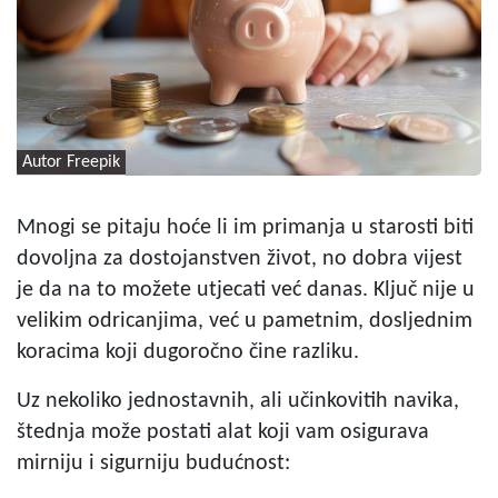
Autor Freepik
Mnogi se pitaju hoće li im primanja u starosti biti
dovoljna za dostojanstven život, no dobra vijest
je da na to možete utjecati već danas. Ključ nije u
velikim odricanjima, već u pametnim, dosljednim
koracima koji dugoročno čine razliku.
Uz nekoliko jednostavnih, ali učinkovitih navika,
štednja može postati alat koji vam osigurava
mirniju i sigurniju budućnost: