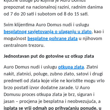
ključne usluge po kojima je Auro Domus
prepoznat na nacionalnoj razini, radnim danima
od 7 do 20 sati i subotom od 8 do 15 sati.
Svim klijentima Auro Domus nudi i uslugu
besplatnog savjetovanja o ulaganju u zlato
, kao i
mogućnost
besplatne pohrane
zlata
u njihovom
centralnom trezoru.
Jednostavan
put
do gotovine uz otkup zlata
Auro Domus nudi i uslugu
otkupa zlata
. Zlatni
nakit, zlatnici, poluge, zubno zlato, satovi i drugi
predmeti od zlata koje više ne koristite mogu vrlo
brzo postati izvor dodatne zarade. U Auro
Domusu proces otkupa zlata je brz, siguran i
jasan – procjena je besplatna i neobvezujuća, a
isplata se vrši odmah po prihvaćanju ponude, u