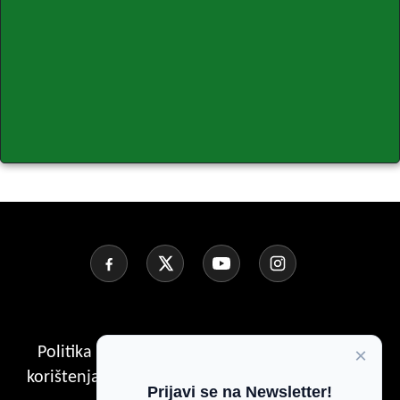
Politika Kolačića
Politika privatnosti
Uvjeti
×
korištenja
Impresum
Kontakt
Pošalji vijest
Prijavi se na Newsletter!