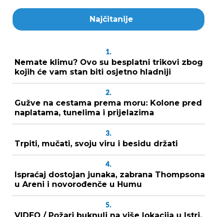
Najčitanije
1.
Nemate klimu? Ovo su besplatni trikovi zbog
kojih će vam stan biti osjetno hladniji
2.
Gužve na cestama prema moru: Kolone pred
naplatama, tunelima i prijelazima
3.
Trpiti, mučati, svoju viru i besidu držati
4.
Ispraćaj dostojan junaka, zabrana Thompsona
u Areni i novorođenče u Humu
5.
VIDEO / Požari buknuli na više lokacija u Istri,