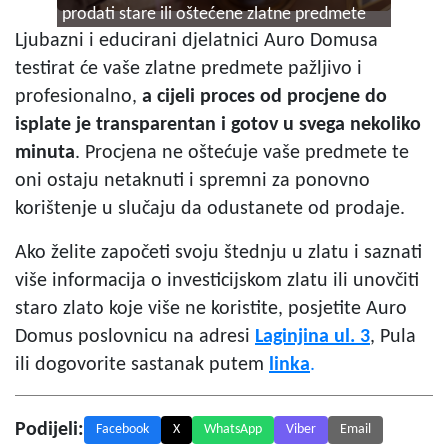
prodati stare ili oštećene zlatne predmete
Ljubazni i educirani djelatnici Auro Domusa
testirat će vaše zlatne predmete pažljivo i
profesionalno,
a cijeli proces od procjene do
isplate je transparentan i gotov u svega nekoliko
minuta
. Procjena ne oštećuje vaše predmete te
oni ostaju netaknuti i spremni za ponovno
korištenje u slučaju da odustanete od prodaje.
Ako želite započeti svoju štednju u zlatu i saznati
više informacija o investicijskom zlatu ili unovčiti
staro zlato koje više ne koristite, posjetite Auro
Domus poslovnicu na adresi
Laginjina
ul. 3
, Pula
ili dogovorite sastanak putem
linka
.
Podijeli:
Facebook
X
WhatsApp
Viber
Email