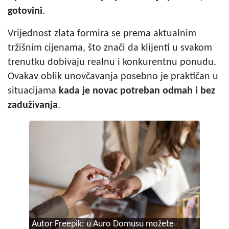
gotovini
.
Vrijednost zlata formira se prema aktualnim
tržišnim cijenama, što znači da klijenti u svakom
trenutku dobivaju realnu i konkurentnu ponudu.
Ovakav oblik unovčavanja posebno je praktičan u
situacijama
kada je novac potreban odmah i bez
zaduživanja
.
Autor Freepik: u Auro Domusu možete