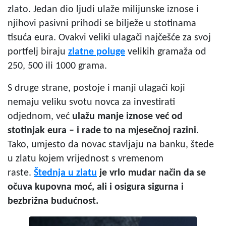
zlato. Jedan dio ljudi ulaže milijunske iznose i
njihovi pasivni prihodi se bilježe u stotinama
tisuća eura. Ovakvi veliki ulagači najčešće za svoj
portfelj biraju
zlatne poluge
velikih gramaža od
250, 500 ili 1000 grama.
S druge strane, postoje i manji ulagači koji
nemaju veliku svotu novca za investirati
odjednom, već
ulažu manje iznose
već od
stotinjak eura
– i rade to na mjesečnoj razini
.
Tako, umjesto da novac stavljaju na banku, štede
u zlatu kojem vrijednost s vremenom
raste.
Štednja u zlatu
je vrlo mudar način da se
očuva kupovna moć, ali i osigura sigurna i
bezbrižna budućnost.