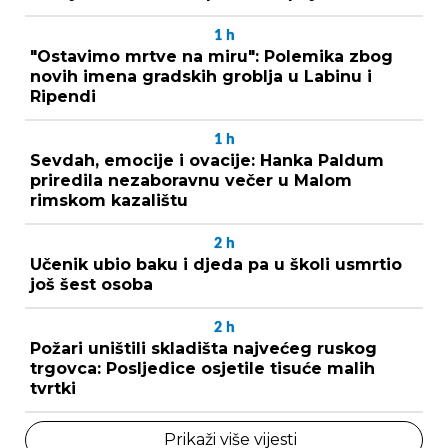
1
h
"Ostavimo mrtve na miru": Polemika zbog
novih imena gradskih groblja u Labinu i
Ripendi
1
h
Sevdah, emocije i ovacije: Hanka Paldum
priredila nezaboravnu večer u Malom
rimskom kazalištu
2
h
Učenik ubio baku i djeda pa u školi usmrtio
još šest osoba
2
h
Požari uništili skladišta najvećeg ruskog
trgovca: Posljedice osjetile tisuće malih
tvrtki
Prikaži više vijesti