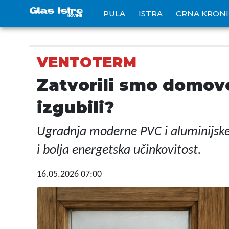
PULA
ISTRA
CRNA KRON
VENTOTERM
Zatvorili smo domove
izgubili?
Ugradnja moderne PVC i aluminijske st
i bolja energetska učinkovitost.
16.05.2026 07:00