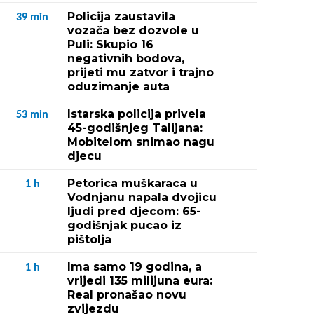
Policija zaustavila
39
min
vozača bez dozvole u
Puli: Skupio 16
negativnih bodova,
prijeti mu zatvor i trajno
oduzimanje auta
Istarska policija privela
53
min
45-godišnjeg Talijana:
Mobitelom snimao nagu
djecu
Petorica muškaraca u
1
h
Vodnjanu napala dvojicu
ljudi pred djecom: 65-
godišnjak pucao iz
pištolja
Ima samo 19 godina, a
1
h
vrijedi 135 milijuna eura:
Real pronašao novu
zvijezdu