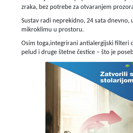
zraka, bez potrebe za otvaranjem prozora 
Sustav radi neprekidno, 24 sata dnevno, u
mikroklimu u prostoru.
Osim toga,integrirani antialergijski filter
pelud i druge štetne čestice – što je pos