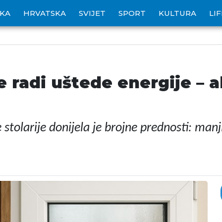
IKA
HRVATSKA
SVIJET
SPORT
KULTURA
LI
 radi uštede energije – a
olarije donijela je brojne prednosti: manji g