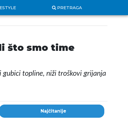
FESTYLE
PRETRAGA
li što smo time
ubici topline, niži troškovi grijanja
Najčitanije