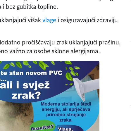
i bez gubitka topline.
klanjajući višak
vlage
i osiguravajući zdraviju
i dodatno pročišćavaju zrak uklanjajući prašinu,
ebno važno za osobe sklone alergijama.