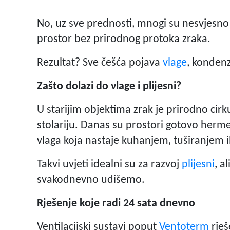
No, uz sve prednosti, mnogi su nesvjesno 
prostor bez prirodnog protoka zraka.
Rezultat? Sve češća pojava
vlage
, kondenz
Zašto dolazi do vlage i plijesni?
U starijim objektima zrak je prirodno cirk
stolariju. Danas su prostori gotovo hermet
vlaga koja nastaje kuhanjem, tuširanjem i
Takvi uvjeti idealni su za razvoj
plijesni
, a
svakodnevno udišemo.
Rješenje koje radi 24 sata dnevno
Ventilacijski sustavi poput
Ventoterm
rje