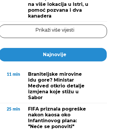
na više lokacija u Istri, u
pomoć pozvana i dva
kanadera
Prikaži više vijesti
Najnovije
Braniteljske mirovine
11
min
idu gore? Ministar
Medved otkrio detalje
izmjena koje stižu u
Sabor
FIFA priznala pogreške
25
min
nakon kaosa oko
Infantinovog plana:
"Neće se ponoviti"