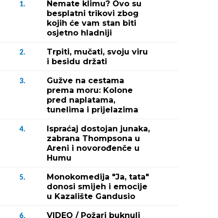
Nemate klimu? Ovo su
1.
besplatni trikovi zbog
kojih će vam stan biti
osjetno hladniji
Trpiti, mučati, svoju viru
2.
i besidu držati
Gužve na cestama
3.
prema moru: Kolone
pred naplatama,
tunelima i prijelazima
Ispraćaj dostojan junaka,
4.
zabrana Thompsona u
Areni i novorođenče u
Humu
Monokomedija "Ja, tata"
5.
donosi smijeh i emocije
u Kazalište Gandusio
VIDEO / Požari buknuli
6.