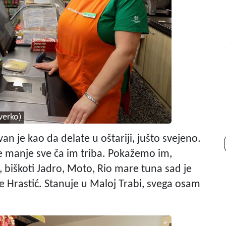
verko)
van je kao da delate u oštariji, jušto svejeno.
e manje sve ča im triba. Pokažemo im,
, biškoti Jadro, Moto, Rio mare tuna sad je
 je Hrastić. Stanuje u Maloj Trabi, svega osam