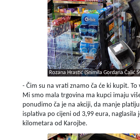
Rozana Hrastić
(Snimila Gordana Čalić Š
- Čim su na vrati znamo ča će ki kupit. To 
Mi smo mala trgovina ma kupci imaju viš
ponudimo ča je na akciji, da manje platiju
isplativa po cijeni od 3,99 eura, naglasila
kilometara od Karojbe.