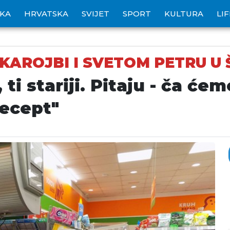
IKA
HRVATSKA
SVIJET
SPORT
KULTURA
LI
KAROJBI I SVETOM PETRU U 
 ti stariji. Pitaju - ča ć
recept"