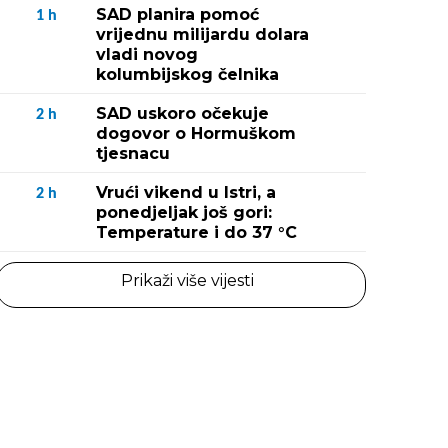
SAD planira pomoć
1
h
vrijednu milijardu dolara
vladi novog
kolumbijskog čelnika
SAD uskoro očekuje
2
h
dogovor o Hormuškom
tjesnacu
Vrući vikend u Istri, a
2
h
ponedjeljak još gori:
Temperature i do 37 °C
Prikaži više vijesti