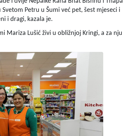
de i dvije Nepalke Rana Bhat Bishnu i Thapa
u Svetom Petru u Šumi već pet, šest mjeseci i
ni i dragi, kazala je.
 Mariza Lušić živi u obližnjoj Kringi, a za nju