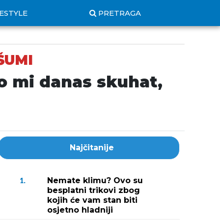
FESTYLE
PRETRAGA
ŠUMI
emo mi danas skuhat,
Najčitanije
Nemate klimu? Ovo su
1.
besplatni trikovi zbog
kojih će vam stan biti
osjetno hladniji