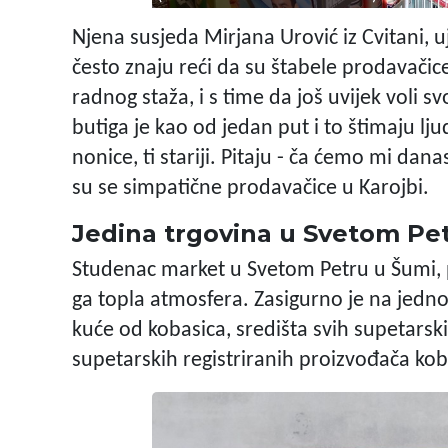
Njena susjeda Mirjana Urović iz Cvitani, u
često znaju reći da su štabele prodavačice
radnog staža, i s time da još uvijek voli
butiga je kao od jedan put i to štimaju lj
nonice, ti stariji. Pitaju - ča ćemo mi dan
su se simpatične prodavačice u Karojbi.
Jedina trgovina u Svetom Pe
Studenac market u Svetom Petru u Šumi, p
ga topla atmosfera. Zasigurno je na jednoj 
kuće od kobasica, središta svih supetarski
supetarskih registriranih proizvođača kob