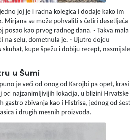
jedno joj je i radna kolegica i dodaje kako im
. Mirjana se može pohvaliti s četiri desetljeća
 svoj posao kao prvog radnog dana. - Takva mala
udi na selu, dometnula je. - Ujutro dojdu
as skuhat, kupe špežu i dobiju recept, nasmijale
tru u Šumi
uno je veći od onog od Karojbi pa opet, krasi
od najzanimljivijih lokacija, u blizini Hrvatske
h gastro zbivanja kao i Histrisa, jednog od šest
asica i drugih mesnih proizvoda.