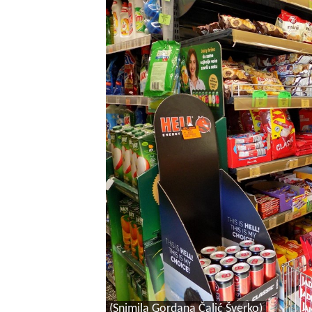
(Snimila Gordana Čalić Šverko)