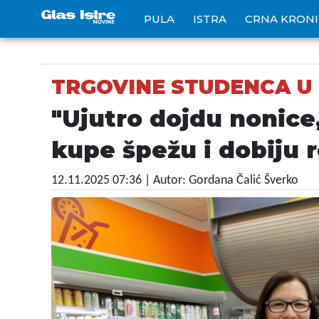
PULA
ISTRA
CRNA KRON
TRGOVINE STUDENCA U 
"Ujutro dojdu nonice,
kupe špežu i dobiju 
12.11.2025 07:36
| Autor: Gordana Čalić Šverko