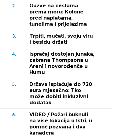
Gužve na cestama
2.
prema moru: Kolone
pred naplatama,
tunelima i prijelazima
Trpiti, mučati, svoju viru
3.
i besidu držati
Ispraćaj dostojan junaka,
4.
zabrana Thompsona u
Areni i novorođenče u
Humu
Država isplaćuje do 720
5.
eura mjesečno: Tko
može dobiti inkluzivni
dodatak
VIDEO / Požari buknuli
6.
na više lokacija u Istri, u
pomoć pozvana i dva
kanadera