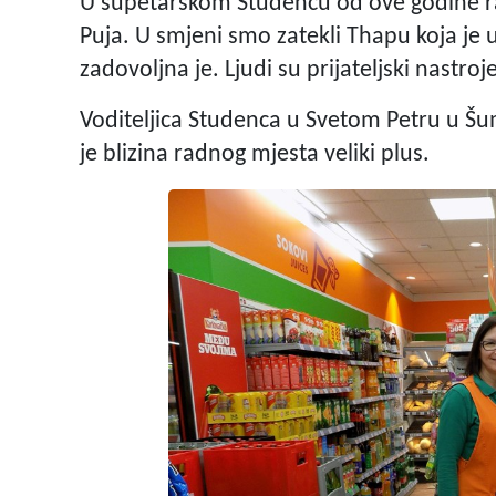
U supetarskom Studencu od ove godine ra
Puja. U smjeni smo zatekli Thapu koja je 
zadovoljna je. Ljudi su prijateljski nastroje
Voditeljica Studenca u Svetom Petru u Šumi
je blizina radnog mjesta veliki plus.