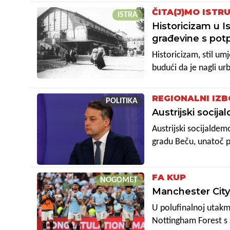
ČITA(J)MO ISTR
ISTRA
Historicizam u Is
građevine s pot
Historicizam, stil umj
budući da je nagli ur
namjene. Izbor određ
naručitelja i namjenu
REGIONALNI IZB
POLITIKA
Austrijski socij
Austrijski socijaldem
gradu Beču, unatoč p
prema izlaznim anket
FA KUP
NOGOMET
Manchester City 
U polufinalnoj utakm
Nottingham Forest s 