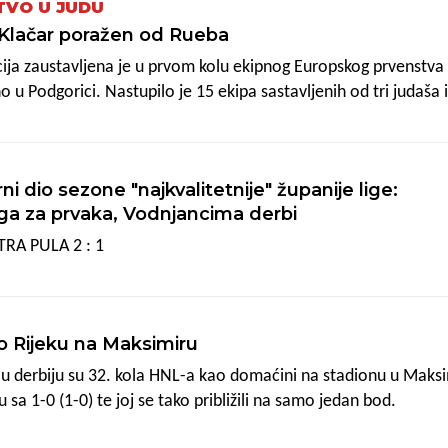
TVO U JUDU
Klačar poražen od Rueba
ija zaustavljena je u prvom kolu ekipnog Europskog prvenstva 
 u Podgorici. Nastupilo je 15 ekipa sastavljenih od tri judaša i 
ije uspjela iskoristiti dobar ždrijeb koji je odmah na startu spo
 Gruziju i Azerbajdžan, četiri od pet reprezentacija s najviše os
om prvenstvu, a niti s petom, Italijom, nije se mogla susresti 
i dio sezone "najkvalitetnije" županije lige:
ga za prvaka, Vodnjancima derbi
TRA PULA 2 : 1
 Rijeku na Maksimiru
 derbiju su 32. kola HNL-a kao domaćini na stadionu u Maks
 sa 1-0 (1-0) te joj se tako približili na samo jedan bod.