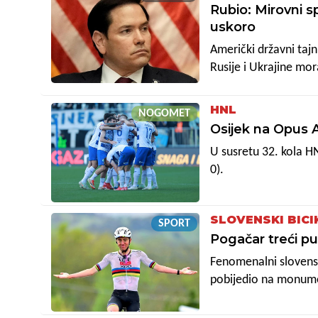
Rubio: Mirovni s
uskoro
Američki državni taj
Rusije i Ukrajine mor
nastaviti djelovati 
HNL
NOGOMET
Osijek na Opus 
U susretu 32. kola H
0).
SLOVENSKI BICI
SPORT
Pogačar treći p
Fenomenalni slovenski
pobijedio na monumen
u dužini od 252 kilom