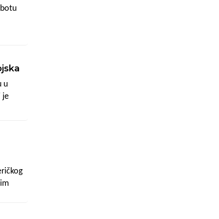
ubotu
ojska
u u
 je
eričkog
kim