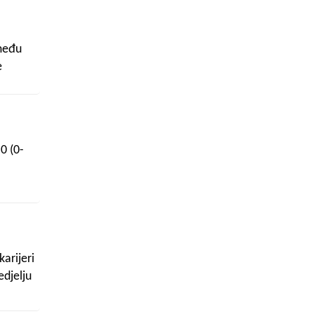
zmeđu
e
0 (0-
arijeri
djelju