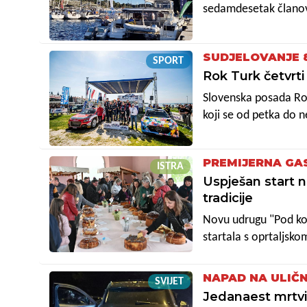
sedamdesetak članov
ljepoticama od dvanae
Rovinj kada se okonča
SUDJELOVANJE 
SPORT
Rok Turk četvrti 
Slovenska posada Rok 
koji se od petka do n
PREMIJERNA GA
ISTRA
Uspješan start 
tradicije
Novu udrugu "Pod kos
startala s oprtaljsk
izložbom domaćih ista
središnji je ukras is
NAPAD NA ULIČN
SVIJET
startati upravo s pr
Jedanaest mrtvi
tradiciji.