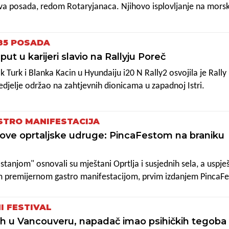
a posada, redom Rotaryjanaca. Njihovo isplovljanje na mors
st metara privuklo je publiku, baš kao i dan ranije uplovljava
la prva etapa 2. jedriličarske regate Pula - Rovinj - Pula.
85 POSADA
put u karijeri slavio na Rallyju Poreč
Turk i Blanka Kacin u Hyundaiju i20 N Rally2 osvojila je Rally
edjelje održao na zahtjevnih dionicama u zapadnoj Istri.
STRO MANIFESTACIJA
nove oprtaljske udruge: PincaFestom na braniku
tanjom" osnovali su mještani Oprtlja i susjednih sela, a uspje
om premijernom gastro manifestacijom, prvim izdanjem PincaFe
rskih pinca u Oprtlju. Tradicionalni slatki kruh s grožđicama,
tarskog blagdanskog stola za Uskrs pa su se u novoj udruzi odluči
I FESTIVAL
oljetnom manifestacijom koja je posvećena ovoj gastronomsko
h u Vancouveru, napadač imao psihičkih tegoba