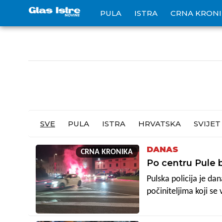
PULA
ISTRA
CRNA KRON
SVE
PULA
ISTRA
HRVATSKA
SVIJET
DANAS
CRNA KRONIKA
Po centru Pule b
Pulska policija je d
počiniteljima koji se
zvali sve od Rizzijeve
netko zapalio baklju a