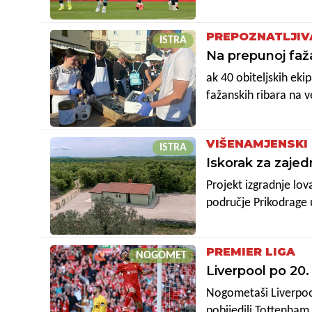
PREPOZNATLJIV
ISTRA
Na prepunoj faža
ak 40 obiteljskih eki
fažanskih ribara na v
okom okupljenih, koji
konačno znati rezulta
VIŠENAMJENSKI
ISTRA
Iskorak za zaje
Projekt izgradnje lov
područje Prikodrage 
PREMIER LIGA
NOGOMET
Liverpool po 20
Nogometaši Liverpool
pobijedili Tottenham 