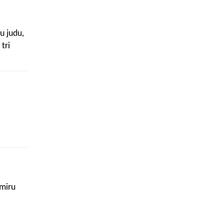
u judu,
tri
jio
vojenih
prije
imiru