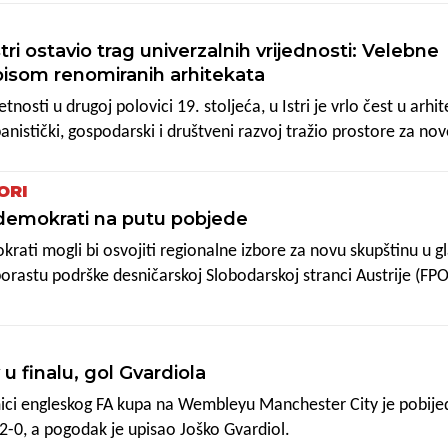
U
tri ostavio trag univerzalnih vrijednosti: Velebne
pisom renomiranih arhitekata
etnosti u drugoj polovici 19. stoljeća, u Istri je vrlo čest u arhit
banistički, gospodarski i društveni razvoj tražio prostore za no
enoga povijesnoga stila ima i simboličko značenje vezano za
.
ORI
aldemokrati na putu pobjede
okrati mogli bi osvojiti regionalne izbore za novu skupštinu u 
orastu podrške desničarskoj Slobodarskoj stranci Austrije (FPO
ama u nedjelju.
u finalu, gol Gvardiola
ici engleskog FA kupa na Wembleyu Manchester City je pobije
2-0, a pogodak je upisao Joško Gvardiol.