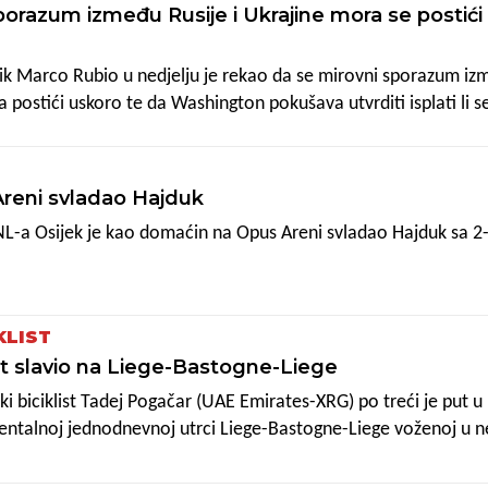
porazum između Rusije i Ukrajine mora se postići
nik Marco Rubio u nedjelju je rekao da se mirovni sporazum i
a postići uskoro te da Washington pokušava utvrditi isplati li s
kao posrednik u tom procesu.
Areni svladao Hajduk
NL-a Osijek je kao domaćin na Opus Areni svladao Hajduk sa 2-
KLIST
ut slavio na Liege-Bastogne-Liege
 biciklist Tadej Pogačar (UAE Emirates-XRG) po treći je put u k
talnoj jednodnevnoj utrci Liege-Bastogne-Liege voženoj u ne
etra.