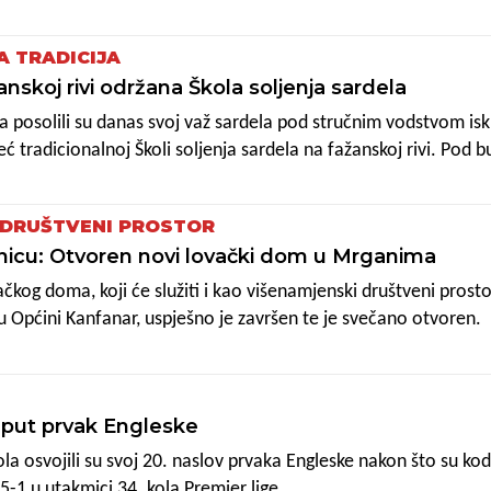
A TRADICIJA
nskoj rivi održana Škola soljenja sardela
pa posolili su danas svoj važ sardela pod stručnim vodstvom is
eć tradicionalnoj Školi soljenja sardela na fažanskoj rivi. Pod 
ma je riva vrvjela, zadovoljno, kažu, čekaju 10. kolovoza kada
ti njihovog rada.
 DRUŠTVENI PROSTOR
dnicu: Otvoren novi lovački dom u Mrganima
ačkog doma, koji će služiti i kao višenamjenski društveni prosto
u Općini Kanfanar, uspješno je završen te je svečano otvoren.
. put prvak Engleske
a osvojili su svoj 20. naslov prvaka Engleske nakon što su ko
5-1 u utakmici 34. kola Premier lige.