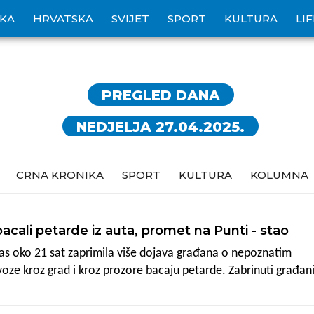
IKA
HRVATSKA
SVIJET
SPORT
KULTURA
LI
PREGLED DANA
NEDJELJA 27.04.2025.
CRNA KRONIKA
SPORT
KULTURA
KOLUMNA
acali petarde iz auta, promet na Punti - stao
anas oko 21 sat zaprimila više dojava građana o nepoznatim
 voze kroz grad i kroz prozore bacaju petarde. Zabrinuti građani
, preko Giardina, a čitateljica nam je poslala i scenu s Punte gdj
 cijeli promet je stao. Policija traga za počiniteljima.