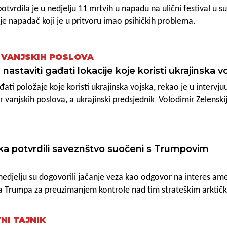
otvrdila je u nedjelju 11 mrtvih u napadu na ulični festival u s
je napadač koji je u pritvoru imao psihičkih problema.
R VANJSKIH POSLOVA
 nastaviti gađati lokacije koje koristi ukrajinska v
đati položaje koje koristi ukrajinska vojska, rekao je u intervju
ar vanjskih poslova, a ukrajinski predsjednik Volodimir Zelenskij
ć izvela 70 napada.
ka potvrdili saveznštvo suočeni s Trumpovim
nedjelju su dogovorili jačanje veza kao odgovor na interes am
a Trumpa za preuzimanjem kontrole nad tim strateškim arktič
čelnici nakon razgovora u Kopenhagenu.
NI TAJNIK