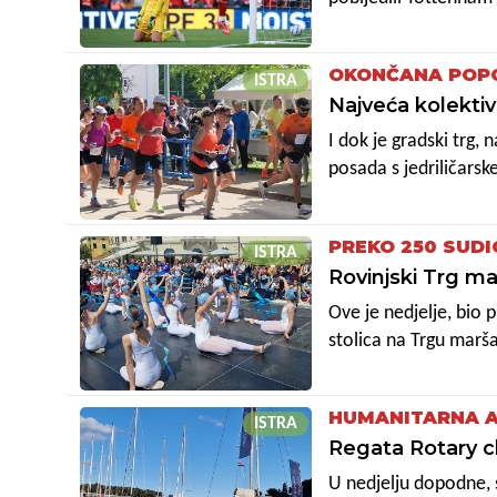
OKONČANA POP
ISTRA
Najveća kolekti
I dok je gradski trg,
posada s jedriličarske
sportaši okupljeni o
sportskim aktivnosti
PREKO 250 SUDI
ISTRA
Rovinjski Trg ma
Ove je nedjelje, bio p
stolica na Trgu marša
Naime, na centralnom
i ovog puta, inače s
HUMANITARNA A
dan plesa.
ISTRA
Regata Rotary cl
U nedjelju dopodne, s