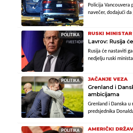
Policija Vancouvera p
navečer, dodajući da 
RUSKI MINISTA
POLITIKA
Lavrov: Rusija će
Rusija će nastaviti ga
nedjelju ruski minist
kazao da je Rusija ve
JAČANJE VEZA
POLITIKA
Grenland i Dans
ambicijama
Grenland i Danska u 
predsjednika Donald
otokom, izjavili su 
AMERIČKI DRŽAV
POLITIKA