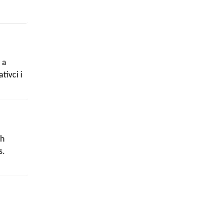
 a
tivci i
sa
ih
s.
oxanne"
jetski