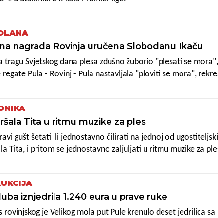
OLANA
vna nagrada Rovinja uručena Slobodanu Ikaču
 na tragu Svjetskog dana plesa zdušno žuborio "plesati se mora",
 regate Pula - Rovinj - Pula nastavljala "ploviti se mora", rekrea
ko gradske manifestacije "Popolana", to "mora se" povezali su 
ma.
ONIKA
ršala Tita u ritmu muzike za ples
ravi gušt šetati ili jednostavno čilirati na jednoj od ugostiteljsk
la Tita, i pritom se jednostavno zaljuljati u ritmu muzike za ple
 je dijelu Trga maršala Tita i pod vodstvom Plesnog kluba "R
edamnaestu godinu za redom, organiziran atraktivni event za Sv
UKCIJA
uba iznjedrila 1.240 eura u prave ruke
 rovinjskog je Velikog mola put Pule krenulo deset jedrilica sa