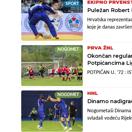
EKIPNO PRVENS
SPORT
Puležan Robert 
Hrvatska reprezentac
koje je danas završeno
judašice, a Hrvatska n
Rusiju i Francusku te
PRVA ŽNL
medalja na pojedinačn
NOGOMET
Okončan regularn
obračuna za odličja.
Potpićancima Li
POTPIĆAN U. ‘72 : IS
HNL
NOGOMET
Dinamo nadigrao
Nogometaši Dinama u
svladali vodeću Rijeku