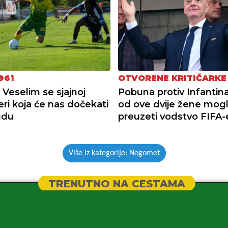
961
OTVORENE KRITIČARKE
 Veselim se sjajnoj
Pobuna protiv Infantin
ri koja će nas dočekati
od ove dvije žene mogl
udu
preuzeti vodstvo FIFA-
Više iz kategorije: Nogomet
TRENUTNO NA CESTAMA