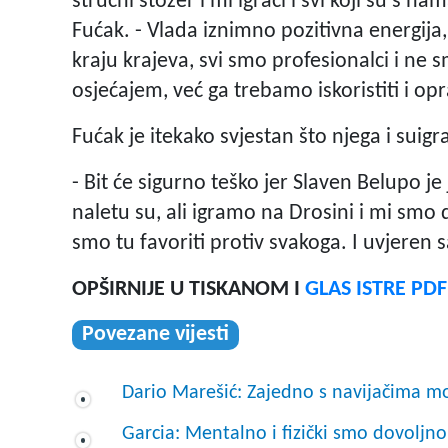
stručni stožer i mi igrači i svi koji su s 
Fućak. - Vlada iznimno pozitivna energij
kraju krajeva, svi smo profesionalci i ne
osjećajem, već ga trebamo iskoristiti i op
Fućak je itekako svjestan što njega i suigr
- Bit će sigurno teško jer Slaven Belupo j
naletu su, ali igramo na Drosini i mi smo 
smo tu favoriti protiv svakoga. I uvjeren 
OPŠIRNIJE U TISKANOM I
GLAS ISTRE PD
Povezane vijesti
Dario Marešić: Zajedno s navijačima 
Garcia: Mentalno i fizički smo dovoljno