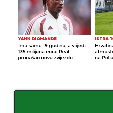
YANN DIOMANDE
ISTRA 1
Ima samo 19 godina, a vrijedi
Hrvatin:
135 milijuna eura: Real
atmosfe
pronašao novu zvijezdu
na Polj