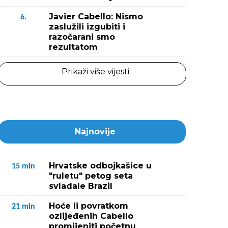
Javier Cabello: Nismo
6.
zaslužili izgubiti i
razočarani smo
rezultatom
Prikaži više vijesti
Najnovije
Hrvatske odbojkašice u
15
min
"ruletu" petog seta
svladale Brazil
Hoće li povratkom
21
min
ozlijeđenih Cabello
promijeniti početnu