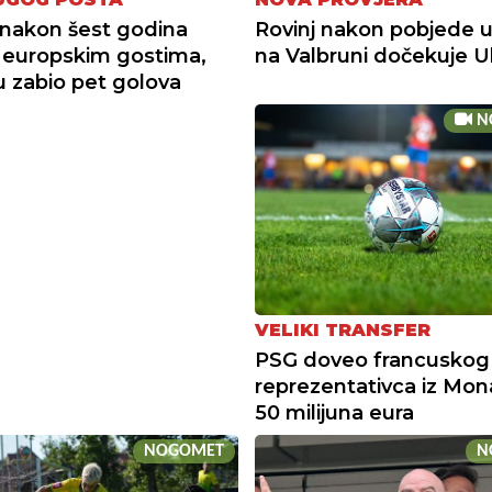
nakon šest godina
Rovinj nakon pobjede u
u europskim gostima,
na Valbruni dočekuje Ul
su zabio pet golova
N
VELIKI TRANSFER
PSG doveo francuskog
reprezentativca iz Mon
50 milijuna eura
NOGOMET
N