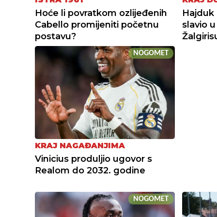
Hoće li povratkom ozlijeđenih
Hajduk 
Cabello promijeniti početnu
slavio 
postavu?
Žalgiri
NOGOMET
KRAJ NAGAĐANJIMA
Vinicius produljio ugovor s
Realom do 2032. godine
NOGOMET