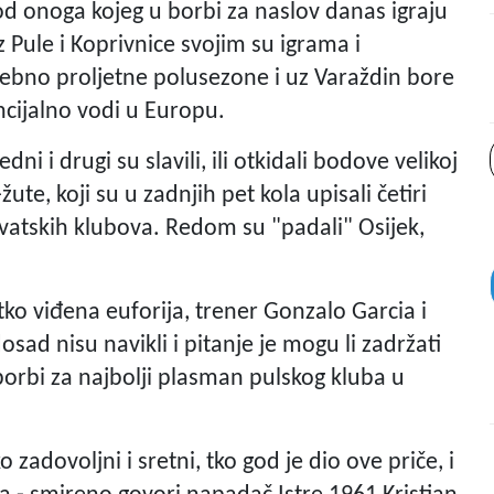
d onoga kojeg u borbi za naslov danas igraju
Pule i Koprivnice svojim su igrama i
ebno proljetne polusezone i uz Varaždin bore
ncijalno vodi u Europu.
dni i drugi su slavili, ili otkidali bodove velikoj
te, koji su u zadnjih pet kola upisali četiri
rvatskih klubova. Redom su "padali" Osijek,
ko viđena euforija, trener Gonzalo Garcia i
sad nisu navikli i pitanje je mogu li zadržati
borbi za najbolji plasman pulskog kluba u
ko zadovoljni i sretni, tko god je dio ove priče, i