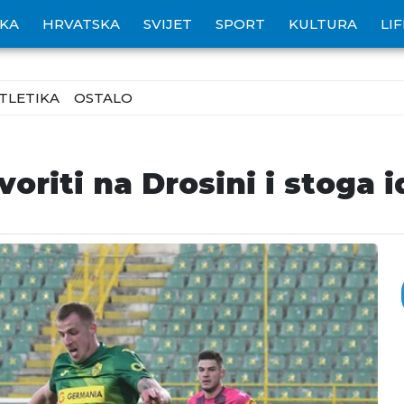
IKA
HRVATSKA
SVIJET
SPORT
KULTURA
LI
TLETIKA
OSTALO
voriti na Drosini i stoga