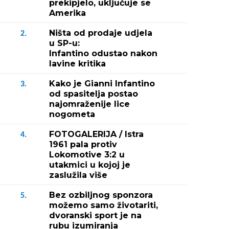
prekipjelo, uključuje se
Amerika
Ništa od prodaje udjela
2.
u SP-u:
Infantino odustao nakon
lavine kritika
Kako je Gianni Infantino
3.
od spasitelja postao
najomraženije lice
nogometa
FOTOGALERIJA / Istra
4.
1961 pala protiv
Lokomotive 3:2 u
utakmici u kojoj je
zaslužila više
Bez ozbiljnog sponzora
5.
možemo samo životariti,
dvoranski sport je na
rubu izumiranja