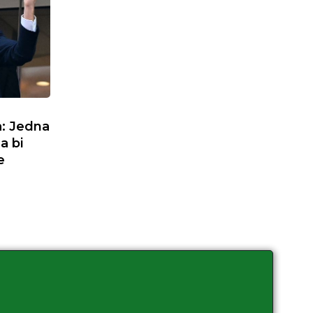
a: Jedna
a bi
e