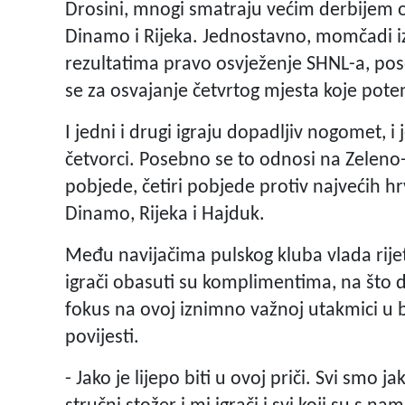
Drosini, mnogi smatraju većim derbijem o
Dinamo i Rijeka. Jednostavno, momčadi iz 
rezultatima pravo osvježenje SHNL-a, pos
se za osvajanje četvrtog mjesta koje pote
I jedni i drugi igraju dopadljiv nogomet, i je
četvorci. Posebno se to odnosi na Zeleno-žu
pobjede, četiri pobjede protiv najvećih h
Dinamo, Rijeka i Hajduk.
Među navijačima pulskog kluba vlada rijet
igrači obasuti su komplimentima, na što do
fokus na ovoj iznimno važnoj utakmici u 
povijesti.
- Jako je lijepo biti u ovoj priči. Svi smo ja