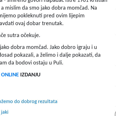
nama - smireno govori napadač Istre 1961 Kristian
a, a mislim da smo jako dobra momčad. Na
 smijemo pokleknuti pred ovim lijepim
ravdati ovaj dobar trenutak.
ače sutra očekuje.
e jako dobra momčad. Jako dobro igraju i u
dosad pokazali, a želimo i dalje pokazati, da
sam da bodovi ostaju u Puli.
F ONLINE
IZDANJU
možemo do dobrog rezultata
 jaki