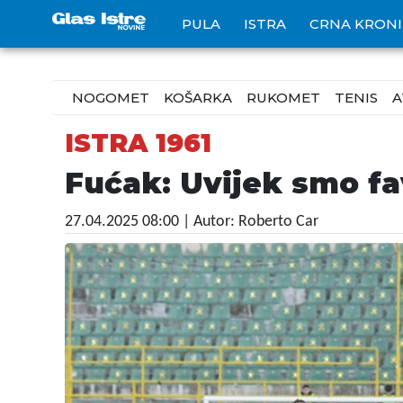
PULA
ISTRA
CRNA KRON
NOGOMET
KOŠARKA
RUKOMET
TENIS
A
ISTRA 1961
Fućak: Uvijek smo fa
27.04.2025 08:00
| Autor: Roberto Car