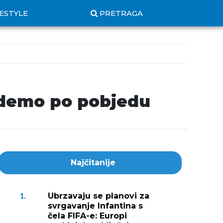
FESTYLE
PRETRAGA
 idemo po pobjedu
Najčitanije
Ubrzavaju se planovi za
1.
svrgavanje Infantina s
čela FIFA-e: Europi