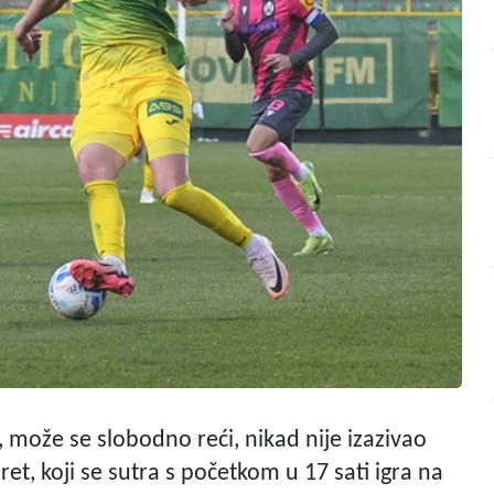
 može se slobodno reći, nikad nije izazivao
et, koji se sutra s početkom u 17 sati igra na