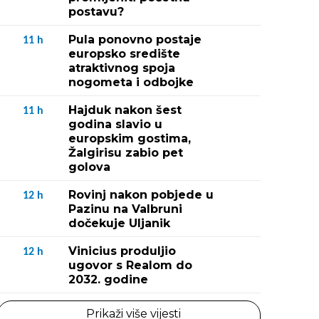
postavu?
Pula ponovno postaje
11
h
europsko središte
atraktivnog spoja
nogometa i odbojke
Hajduk nakon šest
11
h
godina slavio u
europskim gostima,
Žalgirisu zabio pet
golova
Rovinj nakon pobjede u
12
h
Pazinu na Valbruni
dočekuje Uljanik
Vinicius produljio
12
h
ugovor s Realom do
2032. godine
Prikaži više vijesti