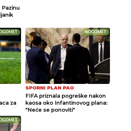
 Pazinu
janik
OGOMET
NOGOMET
SPORNI PLAN PAO
FIFA priznala pogreške nakon
aca za
kaosa oko Infantinovog plana:
"Neće se ponoviti"
OGOMET