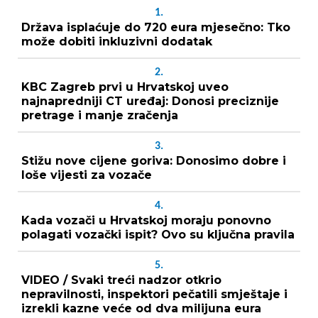
1.
Država isplaćuje do 720 eura mjesečno: Tko
može dobiti inkluzivni dodatak
2.
KBC Zagreb prvi u Hrvatskoj uveo
najnapredniji CT uređaj: Donosi preciznije
pretrage i manje zračenja
3.
Stižu nove cijene goriva: Donosimo dobre i
loše vijesti za vozače
4.
Kada vozači u Hrvatskoj moraju ponovno
polagati vozački ispit? Ovo su ključna pravila
5.
VIDEO / Svaki treći nadzor otkrio
nepravilnosti, inspektori pečatili smještaje i
izrekli kazne veće od dva milijuna eura