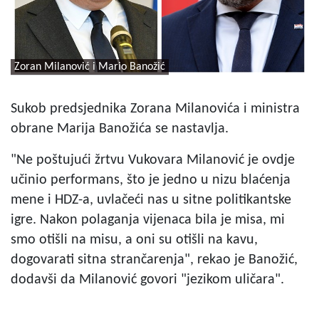
Zoran Milanović i Mario Banožić
Sukob predsjednika Zorana Milanovića i ministra
obrane Marija Banožića se nastavlja.
"Ne poštujući žrtvu Vukovara Milanović je ovdje
učinio performans, što je jedno u nizu blaćenja
mene i HDZ-a, uvlačeći nas u sitne politikantske
igre. Nakon polaganja vijenaca bila je misa, mi
smo otišli na misu, a oni su otišli na kavu,
dogovarati sitna strančarenja", rekao je Banožić,
dodavši da Milanović govori "jezikom uličara".