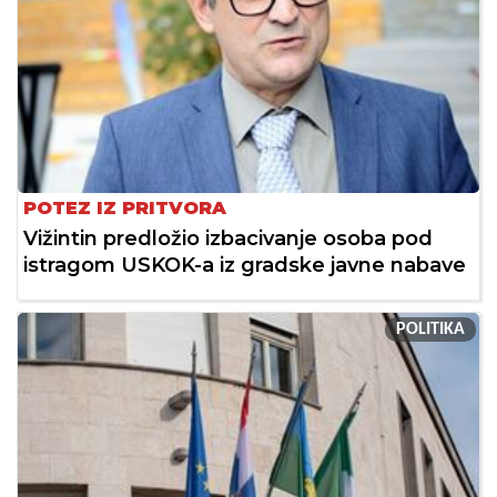
POTEZ IZ PRITVORA
Vižintin predložio izbacivanje osoba pod
istragom USKOK-a iz gradske javne nabave
POLITIKA