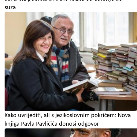
suza
Kako uvrijediti, ali s jezikoslovnim pokrićem: Nova
knjiga Pavla Pavličića donosi odgovor