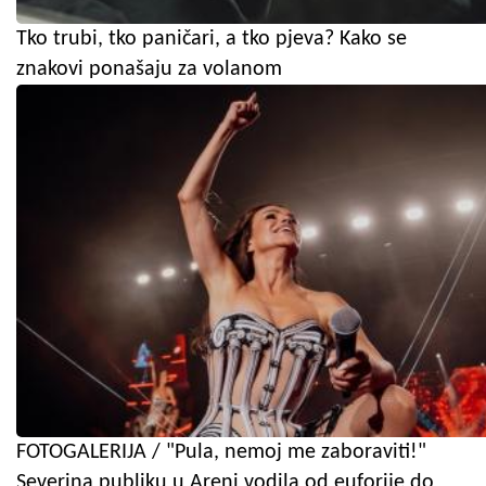
Tko trubi, tko paničari, a tko pjeva? Kako se
znakovi ponašaju za volanom
FOTOGALERIJA / "Pula, nemoj me zaboraviti!"
Severina publiku u Areni vodila od euforije do