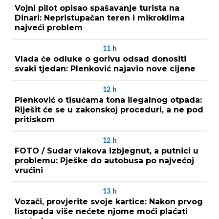
Vojni pilot opisao spašavanje turista na
Dinari: Nepristupačan teren i mikroklima
najveći problem
11
h
Vlada će odluke o gorivu odsad donositi
svaki tjedan: Plenković najavio nove cijene
12
h
Plenković o tisućama tona ilegalnog otpada:
Riješit će se u zakonskoj proceduri, a ne pod
pritiskom
12
h
FOTO / Sudar vlakova izbjegnut, a putnici u
problemu: Pješke do autobusa po najvećoj
vrućini
13
h
Vozači, provjerite svoje kartice: Nakon prvog
listopada više nećete njome moći plaćati