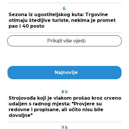
6.
Sezona iz ugostiteljskog kuta: Trgovine
otimaju štedljive turiste, nekima je promet
pao i 40 posto
Prikaži više vijesti
Najnovije
8
h
Strojovođa koji je vlakom prošao kroz crveno
udaljen s radnog mjesta: "Provjere su
redovne i propisane, ali očito nisu bile
dovoljne"
9
h