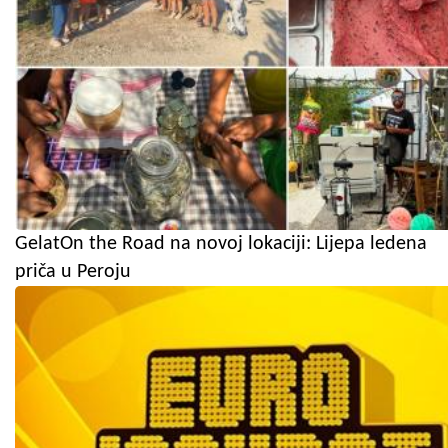
GelatOn the Road na novoj lokaciji: Lijepa ledena
priča u Peroju