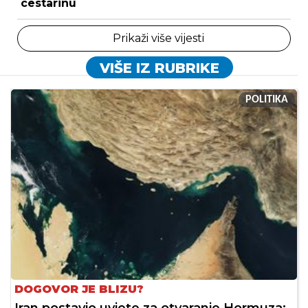
cestarinu
Prikaži više vijesti
VIŠE IZ RUBRIKE
POLITIKA
DOGOVOR JE BLIZU?