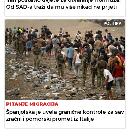
Iran postavio uvjete za otvaranje Hormuza:
Od SAD-a traži da mu više nikad ne prijeti
POLITIKA
PITANJE MIGRACIJA
Španjolska je uvela granične kontrole za sav
zračni i pomorski promet iz Italije