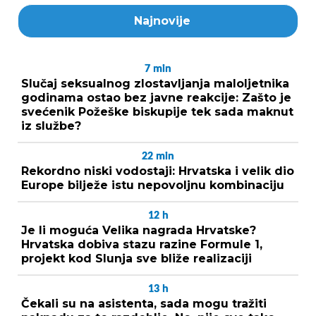
Najnovije
7
min
Slučaj seksualnog zlostavljanja maloljetnika
godinama ostao bez javne reakcije: Zašto je
svećenik Požeške biskupije tek sada maknut
iz službe?
22
min
Rekordno niski vodostaji: Hrvatska i velik dio
Europe bilježe istu nepovoljnu kombinaciju
12
h
Je li moguća Velika nagrada Hrvatske?
Hrvatska dobiva stazu razine Formule 1,
projekt kod Slunja sve bliže realizaciji
13
h
Čekali su na asistenta, sada mogu tražiti