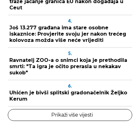
traže jačanje granica EU nakon događaja u
Ceut
4.
Još 13.277 građana ima stare osobne
iskaznice: Provjerite svoju jer nakon trećeg
kolovoza možda više neće vrijediti
5.
Ravnatelj ZOO-a o snimci koja je prethodila
smrti: "Ta igra je očito prerasla u nekakav
sukob"
6.
Uhićen je bivši splitski gradonačelnik Željko
Kerum
Prikaži više vijesti