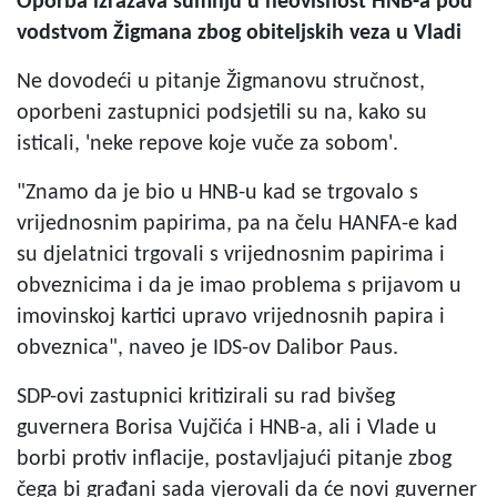
Oporba izražava sumnju u neovisnost HNB-a pod
vodstvom Žigmana zbog obiteljskih veza u Vladi
Ne dovodeći u pitanje Žigmanovu stručnost,
oporbeni zastupnici podsjetili su na, kako su
isticali, 'neke repove koje vuče za sobom'.
"Znamo da je bio u HNB-u kad se trgovalo s
vrijednosnim papirima, pa na čelu HANFA-e kad
su djelatnici trgovali s vrijednosnim papirima i
obveznicima i da je imao problema s prijavom u
imovinskoj kartici upravo vrijednosnih papira i
obveznica", naveo je IDS-ov Dalibor Paus.
SDP-ovi zastupnici kritizirali su rad bivšeg
guvernera Borisa Vujčića i HNB-a, ali i Vlade u
borbi protiv inflacije, postavljajući pitanje zbog
čega bi građani sada vjerovali da će novi guverner