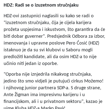
HDZ: Radi se o izuzetnom stručnjaku
HDZ-ovi zastupnici naglasili su kako se radi o
"izuzetnom stručnjaku, čija je cijela karijera
prožeta uspjesima i iskustvom, što garantira da će
biti dobar guverner". Predsjednik Odbora za izbor,
imenovanja i upravne poslove Pero Ćosić (HDZ)
istaknuo je da su svi klubovi u Saboru mogli
predložiti kandidate, ali da osim HDZ-a to nije
učinio niti jedan iz oporbe.
"Oporba nije iznjedrila nikakvog stručnjaka,
jedino što smo vidjeli je putujući cirkus Možemo!
i njihovog junior partnera SDP-a. S druge strane,
Ante Žigman ima impresivnu karijeru i u
financijskom, ali i u privatnom sektoru", kazao je
uime Kluba HDZ-a Marko Pavić.