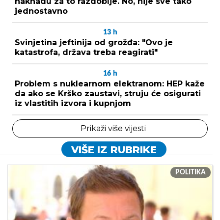
naknadu za to razdoblje. No, nije sve tako
jednostavno
13
h
Svinjetina jeftinija od grožđa: "Ovo je
katastrofa, država treba reagirati"
16
h
Problem s nuklearnom elektranom: HEP kaže
da ako se Krško zaustavi, struju će osigurati
iz vlastitih izvora i kupnjom
Prikaži više vijesti
VIŠE IZ RUBRIKE
POLITIKA