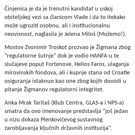
Činjenica je da je trenutni kandidat u uskoj
obiteljskoj vezi sa članicom Vlade i da to itekako
može ugroziti osobnu, ali i institucionalnu
neovisnost, naglasila je Jelena Miloš (Možemo!).
Mostov Zvonimir Troskot prozvao je Žigmana zbog
"regulatorne šutnje" dok je vodio HANFA-u te
slučajeve poput Fortenove, Helios Faros, ulaganja
mirovinskih fondova, ali i kupnje stana od Croatie
osiguranja istaknuo kao one zbog kojih dovodi u
pitanje Žigmanov regulatorni integritet.
Anka Mrak Taritaš (Klub Centra, GLAS-a i NPS-a)
smatra da ovo imenovanje predstavlja "još jedan
u nizu dokaza Plenkovićevog sustavnog
zarobljavanja ključnih državnih institucija".