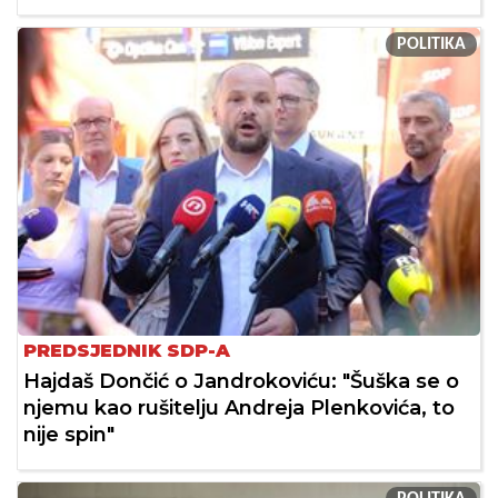
POLITIKA
PREDSJEDNIK SDP-A
Hajdaš Dončić o Jandrokoviću: "Šuška se o
njemu kao rušitelju Andreja Plenkovića, to
nije spin"