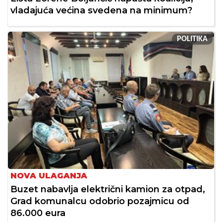
vladajuća većina svedena na minimum?
POLITIKA
NOVA ULAGANJA
Buzet nabavlja električni kamion za otpad,
Grad komunalcu odobrio pozajmicu od
86.000 eura