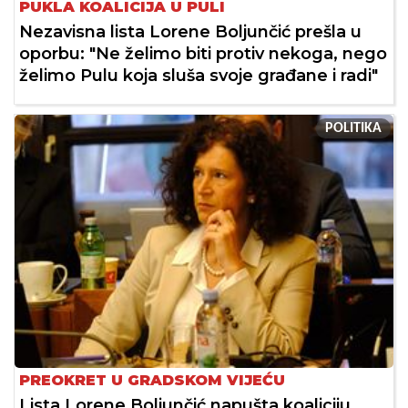
PUKLA KOALICIJA U PULI
Nezavisna lista Lorene Boljunčić prešla u
oporbu: "Ne želimo biti protiv nekoga, nego
želimo Pulu koja sluša svoje građane i radi"
POLITIKA
PREOKRET U GRADSKOM VIJEĆU
Lista Lorene Boljunčić napušta koaliciju,