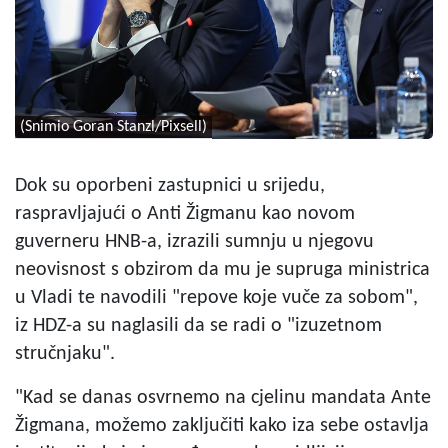
(Snimio Goran Stanzl/Pixsell)
Dok su oporbeni zastupnici u srijedu,
raspravljajući o Anti Žigmanu kao novom
guverneru HNB-a, izrazili sumnju u njegovu
neovisnost s obzirom da mu je supruga ministrica
u Vladi te navodili "repove koje vuče za sobom",
iz HDZ-a su naglasili da se radi o "izuzetnom
stručnjaku".
"Kad se danas osvrnemo na cjelinu mandata Ante
Žigmana, možemo zaključiti kako iza sebe ostavlja