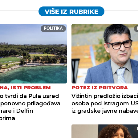
VIŠE IZ RUBRIKE
POLITIKA
NA, ISTI PROBLEM
POTEZ IZ PRITVORA
tvrdi da Pula usred
Vižintin predložio izbac
ponovno prilagođava
osoba pod istragom U
re i Delfin
iz gradske javne nabav
torima