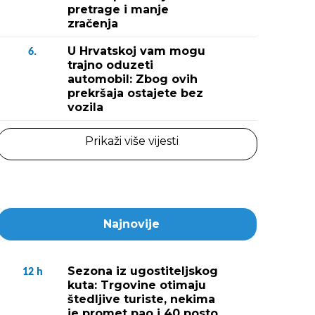
pretrage i manje
zračenja
U Hrvatskoj vam mogu
6.
trajno oduzeti
automobil: Zbog ovih
prekršaja ostajete bez
vozila
Prikaži više vijesti
Najnovije
Sezona iz ugostiteljskog
12
h
kuta: Trgovine otimaju
štedljive turiste, nekima
je promet pao i 40 posto