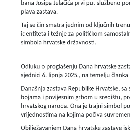
bana Josipa Jelačića prvi put službeno po
plava zastava.
Taj se čin smatra jednim od ključnih tren
identiteta i težnje za političkom samostal
simbola hrvatske državnosti.
Odluku o proglašenju Dana hrvatske zast
sjednici 6. lipnja 2025., na temelju člank
Današnja zastava Republike Hrvatske, sa 
bojama i povijesnim grbom u središtu, pre
hrvatskog naroda. Ona je trajni simbol poš
vrijednostima na kojima počiva suvremen
Obilježavanjem Dana hrvatske zastave i