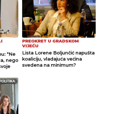
I
PREOKRET U GRADSKOM
VIJEĆU
Lista Lorene Boljunčić napušta
bu: "Ne
koaliciju, vladajuća većina
ga, nego
svedena na minimum?
svoje
POLITIKA