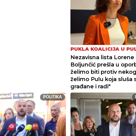
PUKLA KOALICIJA U PUL
Nezavisna lista Lorene
Boljunčić prešla u opor
želimo biti protiv neko
želimo Pulu koja sluša 
građane i radi"
POLITIKA