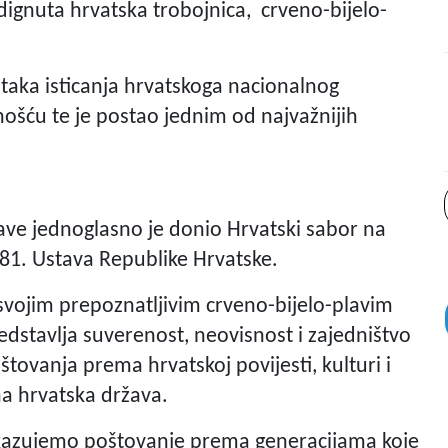
dignuta hrvatska trobojnica, crveno-bijelo-
utaka isticanja hrvatskoga nacionalnog
nošću te je postao jednim od najvažnijih
ave jednoglasno je donio Hrvatski sabor na
a 81. Ustava Republike Hrvatske.
svojim prepoznatljivim crveno-bijelo-plavim
dstavlja suverenost, neovisnost i zajedništvo
tovanja prema hrvatskoj povijesti, kulturi i
a hrvatska država.
skazujemo poštovanje prema generacijama koje