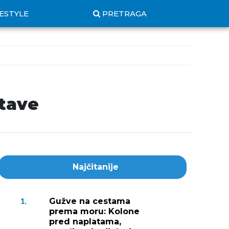
FESTYLE
PRETRAGA
stave
Najčitanije
Gužve na cestama
1.
prema moru: Kolone
pred naplatama,