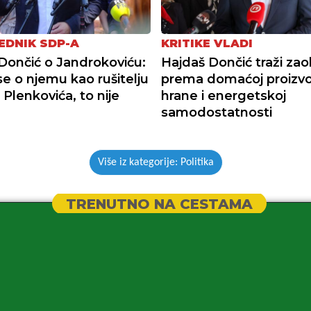
EDNIK SDP-A
KRITIKE VLADI
Dončić o Jandrokoviću:
Hajdaš Dončić traži zao
se o njemu kao rušitelju
prema domaćoj proizvo
 Plenkovića, to nije
hrane i energetskoj
samodostatnosti
Više iz kategorije: Politika
TRENUTNO NA CESTAMA