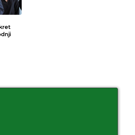
kret
dnji