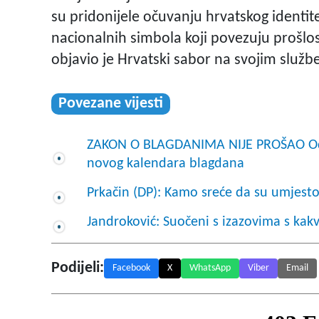
su pridonijele očuvanju hrvatskog identit
nacionalnih simbola koji povezuju prošlos
objavio je Hrvatski sabor na svojim služ
Povezane vijesti
ZAKON O BLAGDANIMA NIJE PROŠAO Odbor
novog kalendara blagdana
Prkačin (DP): Kamo sreće da su umjesto 
Jandroković: Suočeni s izazovima s ka
Podijeli:
Facebook
X
WhatsApp
Viber
Email