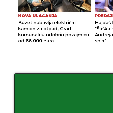
NOVA ULAGANJA
PREDSJ
Buzet nabavlja električni
Hajdaš 
kamion za otpad, Grad
"Šuška 
komunalcu odobrio pozajmicu
Andreja
od 86.000 eura
spin"