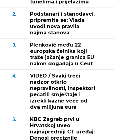
tunelima i prijelazima
Podstanari i stanodavci,
2.
pripremite se: Vlada
uvodi nova pravila
najma stanova
Plenković među 22
3.
europska čelnika koji
traže jačanje granica EU
nakon događaja u Ceut
VIDEO / Svaki treći
4.
nadzor otkrio
nepravilnosti, inspektori
pečatili smještaje i
izrekli kazne veće od
dva milijuna eura
KBC Zagreb prvi u
5.
Hrvatskoj uveo
najnapredniji CT uređaj:
Donosi preciznije