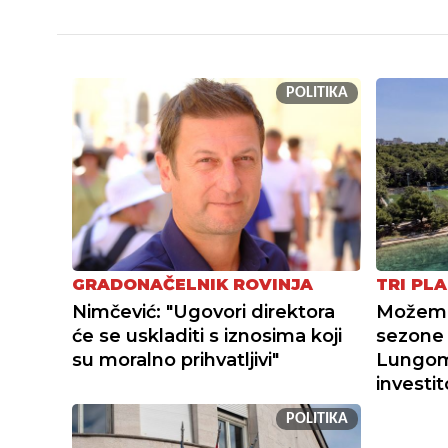
POLITIKA
GRADONAČELNIK ROVINJA
TRI PLA
Nimčević: "Ugovori direktora
Možemo 
će se uskladiti s iznosima koji
sezone 
su moralno prihvatljivi"
Lungoma
investi
POLITIKA