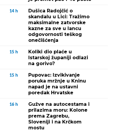
Dušica Radojčić o
14
h
skandalu u Lici: Tražimo
maksimalne zatvorske
kazne za sve u lancu
odgovornosti teškog
onečišćenja
Koliki dio plaće u
15
h
Istarskoj županiji odlazi
na gorivo?
Pupovac: Izvikivanje
15
h
poruka mržnje u Kninu
napad je na ustavni
poredak Hrvatske
Gužve na autocestama i
16
h
prilazima moru: Kolone
prema Zagrebu,
Sloveniji i na Krčkom
mostu