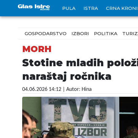
PULA
ISTRA
CRNA KRON
GOSPODARSTVO
IZBORI
POLITIKA
TURI
MORH
Stotine mladih polož
naraštaj ročnika
04.06.2026 14:12
| Autor: Hina