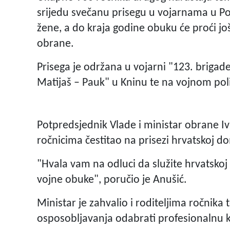
srijedu svečanu prisegu u vojarnama u Po
žene, a do kraja godine obuku će proći još
obrane.
Prisega je održana u vojarni "123. brigad
Matijaš – Pauk" u Kninu te na vojnom pol
Potpredsjednik Vlade i ministar obrane Iv
ročnicima čestitao na prisezi hrvatskoj d
"Hvala vam na odluci da služite hrvatskoj
vojne obuke", poručio je Anušić.
Ministar je zahvalio i roditeljima ročnika
osposobljavanja odabrati profesionalnu 