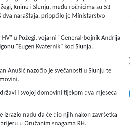
žegi, Kninu i Slunju, među ročnicima su 53
 dva naraštaja, priopćilo je Ministarstvo
e HV" u Požegi, vojarni "General-bojnik Andrija
igonu "Eugen Kvaternik" kod Slunja.
an Anušić nazočio je svečanosti u Slunju te
omovini.
 državi i svojoj domovini tijekom dva mjeseca
 te izrazio nadu da će dio njih nakon završetka
karijeru u Oružanim snagama RH.