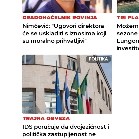
GRADONAČELNIK ROVINJA
TRI PLA
Nimčević: "Ugovori direktora
Možemo 
će se uskladiti s iznosima koji
sezone 
su moralno prihvatljivi"
Lungoma
investi
POLITIKA
TRAJNA OBVEZA
IDS poručuje da dvojezičnost i
politička zastupljenost ne