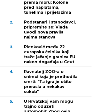
prema moru: Kolone
pred naplatama,
tunelima i prijelazima
Podstanari i stanodavci,
2.
pripremite se: Vlada
uvodi nova pravila
najma stanova
Plenković među 22
3.
europska čelnika koji
traže jačanje granica EU
nakon događaja u Ceut
Ravnatelj ZOO-a o
4.
snimci koja je prethodila
smrti: "Ta igra je očito
prerasla u nekakav
sukob"
U Hrvatskoj vam mogu
5.
trajno oduzeti
automobil: Zbog ovih