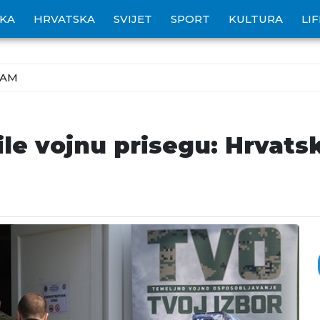
IKA
HRVATSKA
SVIJET
SPORT
KULTURA
LI
ZAM
ile vojnu prisegu: Hrvats