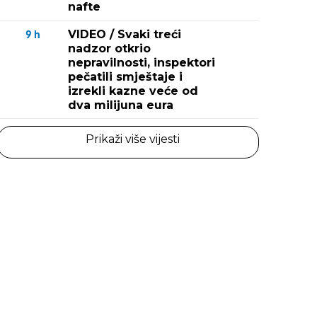
nafte
VIDEO / Svaki treći
9
h
nadzor otkrio
nepravilnosti, inspektori
pečatili smještaje i
izrekli kazne veće od
dva milijuna eura
Prikaži više vijesti