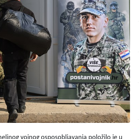
eljnog vojnog osposobljavanja položilo je u