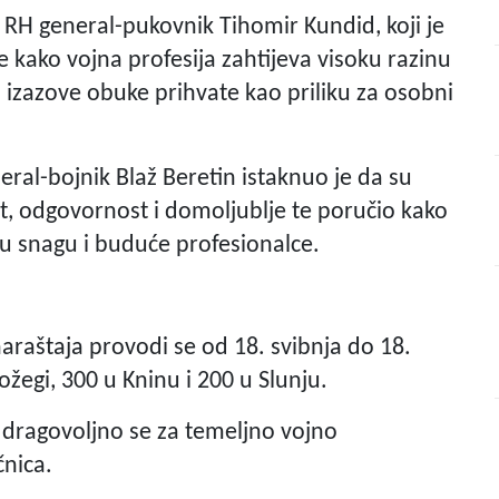
RH general-pukovnik Tihomir Kundid, koji je
e kako vojna profesija zahtijeva visoku razinu
 izazove obuke prihvate kao priliku za osobni
ral-bojnik Blaž Beretin istaknuo je da su
t, odgovornost i domoljublje te poručio kako
u snagu i buduće profesionalce.
raštaja provodi se od 18. svibnja do 18.
ožegi, 300 u Kninu i 200 u Slunju.
 dragovoljno se za temeljno vojno
čnica.