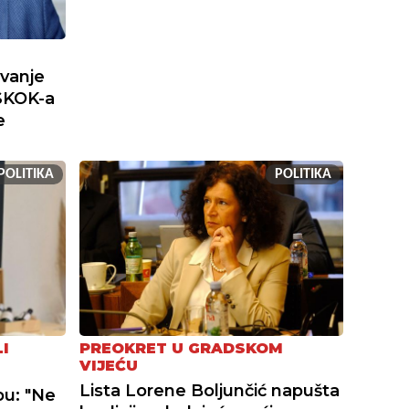
ivanje
SKOK-a
e
POLITIKA
POLITIKA
I
PREOKRET U GRADSKOM
VIJEĆU
Lista Lorene Boljunčić napušta
bu: "Ne