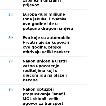
zabilježili turizam i
prijevoz
Europa gubi milijune
8
h
tona jabuka, Hrvatska
ove godine ide u
potpuno drugom smjeru
Evo koje su automobile
8
h
Hrvati najviše kupovali
ove godine, brojke
otkrivaju veliki zaokret
Nakon uhićenja u Istri
9
h
važno upozorenje
roditeljima koji s
djecom idu na plaže i
bazene
Nakon optužbi i
9
h
prepucavanja Janaf i
MOL sklopili veliki
ugovor za transport