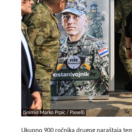
(Snimio Marko Prpic / Pixsell)
Ukupno 900 ročnika drugog naraštaja tem