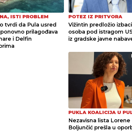
NA, ISTI PROBLEM
POTEZ IZ PRITVORA
tvrdi da Pula usred
Vižintin predložio izbac
ponovno prilagođava
osoba pod istragom U
re i Delfin
iz gradske javne nabav
torima
PUKLA KOALICIJA U PUL
Nezavisna lista Lorene
Boljunčić prešla u opor