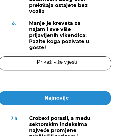
prekršaja ostajete bez
vozila
Manje je kreveta za
6.
najam i sve više
prijavljenih vikendica:
Pazite koga pozivate u
goste!
Prikaži više vijesti
Najnovije
Crobexi porasli, a među
7
h
sektorskim indeksima
najveće promjene