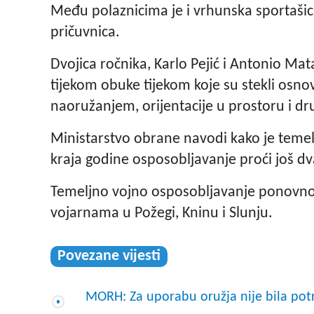
Među polaznicima je i vrhunska sportašic
pričuvnica.
Dvojica ročnika, Karlo Pejić i Antonio Ma
tijekom obuke tijekom koje su stekli osn
naoružanjem, orijentacije u prostoru i dru
Ministarstvo obrane navodi kako je temel
kraja godine osposobljavanje proći još dv
Temeljno vojno osposobljavanje ponovno 
vojarnama u Požegi, Kninu i Slunju.
Povezane vijesti
MORH: Za uporabu oružja nije bila pot