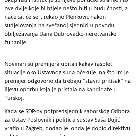
okupirati institucije su lijeve političke stranke i to
ove dvije koje bi htjele nešto biti u budućnosti, a
načekat će se", rekao je Plenković nakon
sudjelovanja na svečanoj sjednici u povodu
obilježavanja Dana Dubrovačko-neretvanske
županije.
Novinari su premijera upitali kakav rasplet
situacije oko Ustavnog suda očekuje, na što im je
premijer odgovorio da trebaju "staviti pritisak" na
lijevu oporbu koja je pristala na kandidate u
Turskoj.
Kada se SDP-ov potpredsjednik saborskog Odbora
za Ustav Poslovnik i politički sustav Saša Đujić
vratio u Zagreb, dodao je, onda je dobio direktivu