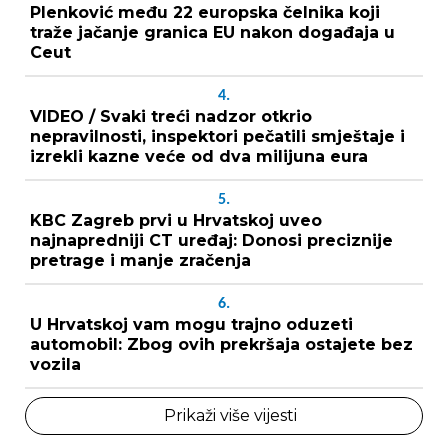
Plenković među 22 europska čelnika koji
traže jačanje granica EU nakon događaja u
Ceut
4.
VIDEO / Svaki treći nadzor otkrio
nepravilnosti, inspektori pečatili smještaje i
izrekli kazne veće od dva milijuna eura
5.
KBC Zagreb prvi u Hrvatskoj uveo
najnapredniji CT uređaj: Donosi preciznije
pretrage i manje zračenja
6.
U Hrvatskoj vam mogu trajno oduzeti
automobil: Zbog ovih prekršaja ostajete bez
vozila
Prikaži više vijesti