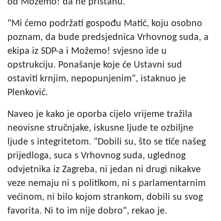
od Možemo! da ne pristanu.
"Mi ćemo podržati gospođu Matić, koju osobno
poznam, da bude predsjednica Vrhovnog suda, a
ekipa iz SDP-a i Možemo! svjesno ide u
opstrukciju. Ponašanje koje će Ustavni sud
ostaviti krnjim, nepopunjenim", istaknuo je
Plenković.
Naveo je kako je oporba cijelo vrijeme tražila
neovisne stručnjake, iskusne ljude te ozbiljne
ljude s integritetom. "Dobili su, što se tiče našeg
prijedloga, suca s Vrhovnog suda, uglednog
odvjetnika iz Zagreba, ni jedan ni drugi nikakve
veze nemaju ni s politikom, ni s parlamentarnim
većinom, ni bilo kojom strankom, dobili su svog
favorita. Ni to im nije dobro", rekao je.