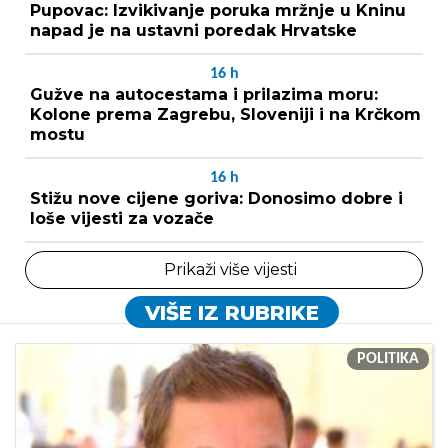
Pupovac: Izvikivanje poruka mržnje u Kninu
napad je na ustavni poredak Hrvatske
16
h
Gužve na autocestama i prilazima moru:
Kolone prema Zagrebu, Sloveniji i na Krčkom
mostu
16
h
Stižu nove cijene goriva: Donosimo dobre i
loše vijesti za vozače
Prikaži više vijesti
VIŠE IZ RUBRIKE
POLITIKA