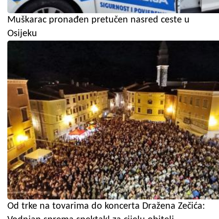
Muškarac pronađen pretučen nasred ceste u
Osijeku
Od trke na tovarima do koncerta Dražena Zečića: