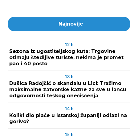
Najnovije
12
h
Sezona iz ugostiteljskog kuta: Trgovine
otimaju štedljive turiste, nekima je promet
pao i 40 posto
13
h
Dušica Radojčić o skandalu u Lici: Tražimo
maksimalne zatvorske kazne za sve u lancu
odgovornosti teškog onečišćenja
14
h
Koliki dio plaće u Istarskoj županiji odlazi na
gorivo?
15
h