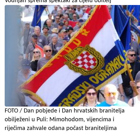
Vodnjan sprema spektakl za cijelu obitelj
FOTO / Dan pobjede i Dan hrvatskih branitelja
obilježeni u Puli: Mimohodom, vijencima i
riječima zahvale odana počast braniteljima