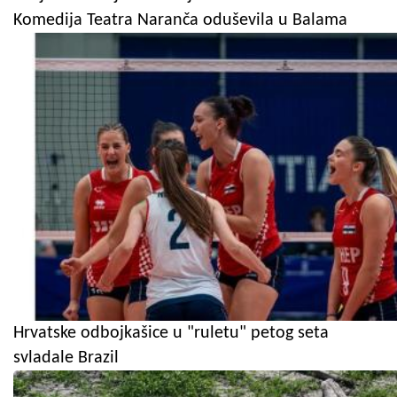
Komedija Teatra Naranča oduševila u Balama
Hrvatske odbojkašice u "ruletu" petog seta
svladale Brazil