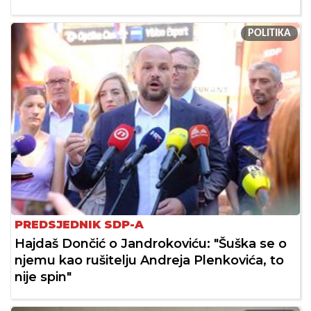
POLITIKA
PREDSJEDNIK SDP-A
Hajdaš Dončić o Jandrokoviću: "Šuška se o
njemu kao rušitelju Andreja Plenkovića, to
nije spin"