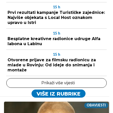
15
h
Prvi rezultati kampanje Turističke zajednice:
Najviše objekata s Local Host oznakom
upravo u Istri
15
h
Besplatne kreativne radionice udruge Alfa
labona u Labinu
15
h
Otvorene prijave za filmsku radionicu za
mlade u Rovinju: Od ideje do snimanja i
montaže
Prikaži više vijesti
VIŠE IZ RUBRIKE
OBAVIJESTI