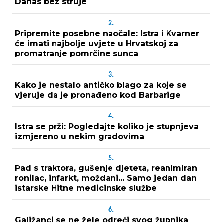
Danas bez struje
2.
Pripremite posebne naočale: Istra i Kvarner
će imati najbolje uvjete u Hrvatskoj za
promatranje pomrčine sunca
3.
Kako je nestalo antičko blago za koje se
vjeruje da je pronađeno kod Barbarige
4.
Istra se prži: Pogledajte koliko je stupnjeva
izmjereno u nekim gradovima
5.
Pad s traktora, gušenje djeteta, reanimiran
ronilac, infarkt, moždani... Samo jedan dan
istarske Hitne medicinske službe
6.
Galižanci se ne žele odreći svog župnika