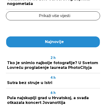
nogometaša
Prikaži više vijesti
Najnovije
2
h
Tko je snimio najbolje fotografije? U Svetom
Lovreču proglašenje laureata PhotoCityja
4
h
Sutra bez struje u Istri
6
h
Pula najskuplji grad u Hrvatskoj, a svađa
otkazala koncert Jovanottija