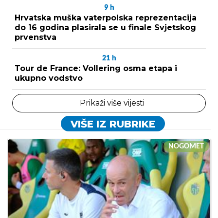
9
h
Hrvatska muška vaterpolska reprezentacija
do 16 godina plasirala se u finale Svjetskog
prvenstva
21
h
Tour de France: Vollering osma etapa i
ukupno vodstvo
Prikaži više vijesti
VIŠE IZ RUBRIKE
NOGOMET