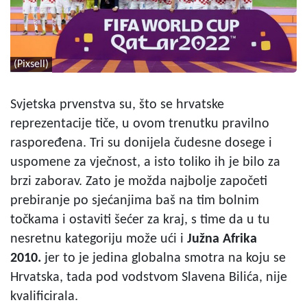
(Pixsell)
Svjetska prvenstva su, što se hrvatske
reprezentacije tiče, u ovom trenutku pravilno
raspoređena. Tri su donijela čudesne dosege i
uspomene za vječnost, a isto toliko ih je bilo za
brzi zaborav. Zato je možda najbolje započeti
prebiranje po sjećanjima baš na tim bolnim
točkama i ostaviti šećer za kraj, s time da u tu
nesretnu kategoriju može ući i
Južna Afrika
2010.
jer to je jedina globalna smotra na koju se
Hrvatska, tada pod vodstvom Slavena Bilića, nije
kvalificirala.