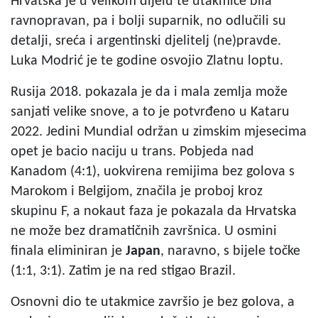
Hrvatska je u velikom dijelu te utakmice bila
ravnopravan, pa i bolji suparnik, no odlučili su
detalji, sreća i argentinski djelitelj (ne)pravde.
Luka Modrić je te godine osvojio Zlatnu loptu.
Rusija 2018. pokazala je da i mala zemlja može
sanjati velike snove, a to je potvrđeno u Kataru
2022. Jedini Mundial održan u zimskim mjesecima
opet je bacio naciju u trans. Pobjeda nad
Kanadom (4:1), uokvirena remijima bez golova s
Marokom i Belgijom, značila je proboj kroz
skupinu F, a nokaut faza je pokazala da Hrvatska
ne može bez dramatičnih završnica. U osmini
finala eliminiran je
Japan
, naravno, s bijele točke
(1:1, 3:1). Zatim je na red stigao Brazil.
Osnovni dio te utakmice završio je bez golova, a