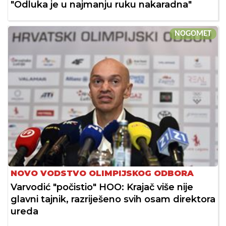
"Odluka je u najmanju ruku nakaradna"
NOGOMET
NOVO VODSTVO OLIMPIJSKOG ODBORA
Varvodić "počistio" HOO: Krajač više nije
glavni tajnik, razriješeno svih osam direktora
ureda