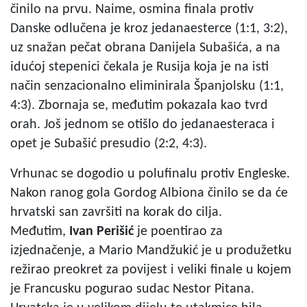
činilo na prvu. Naime, osmina finala protiv
Danske odlučena je kroz jedanaesterce (1:1, 3:2),
uz snažan pečat obrana Danijela Subašića, a na
idućoj stepenici čekala je Rusija koja je na isti
način senzacionalno eliminirala Španjolsku (1:1,
4:3). Zbornaja se, međutim pokazala kao tvrd
orah. Još jednom se otišlo do jedanaesteraca i
opet je Subašić presudio (2:2, 4:3).
Vrhunac se dogodio u polufinalu protiv Engleske.
Nakon ranog gola Gordog Albiona činilo se da će
hrvatski san završiti na korak do cilja.
Međutim,
Ivan Perišić
je poentirao za
izjednačenje, a Mario Mandžukić je u produžetku
režirao preokret za povijest i veliki finale u kojem
je Francusku pogurao sudac Nestor Pitana.