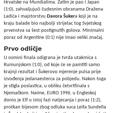
Hrvatske na Mundialima. Zatim je pao i Japan
(1:0), zahvaljujući čudesnim obranama Dražena
Ladića i majstorstvu
Davora Šuker
a koji je na
kraju balade bio najbolji strijelac tog Svjetskog
prvenstva sa šest postignutih golova. Minimalni
poraz od Argentine (0:1) nije imao veliki značaj.
Prvo odličje
U osmini finala odigrana je tvrda utakmica s
Rumunjskom (1:0), od koje će se pamtiti samo
krajnji rezultat i Šukerovo mjerenje pulsa prije
izvođenja jedanaesterca za pobjedu. Nakon toga
je stigla poslastica, u obliku četvrtfinala s
Njemačkom. Naime, EURO 1996. u Engleskoj
donio je Elf u istoj fazi natjecanja i poraz (1:2),
protkan bijesom zbog odluka suca Leifa Sundella