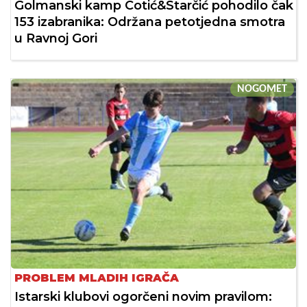
Golmanski kamp Cotić&Starčić pohodilo čak
153 izabranika: Održana petotjedna smotra
u Ravnoj Gori
NOGOMET
PROBLEM MLADIH IGRAČA
Istarski klubovi ogorčeni novim pravilom: