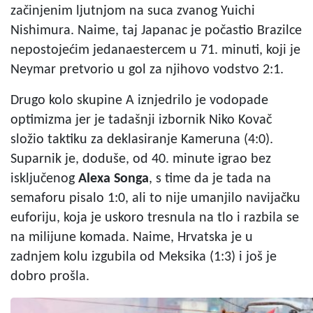
začinjenim ljutnjom na suca zvanog Yuichi
Nishimura. Naime, taj Japanac je počastio Brazilce
nepostojećim jedanaestercem u 71. minuti, koji je
Neymar pretvorio u gol za njihovo vodstvo 2:1.
Drugo kolo skupine A iznjedrilo je vodopade
optimizma jer je tadašnji izbornik Niko Kovač
složio taktiku za deklasiranje Kameruna (4:0).
Suparnik je, doduše, od 40. minute igrao bez
isključenog
Alexa Songa
, s time da je tada na
semaforu pisalo 1:0, ali to nije umanjilo navijačku
euforiju, koja je uskoro tresnula na tlo i razbila se
na milijune komada. Naime, Hrvatska je u
zadnjem kolu izgubila od Meksika (1:3) i još je
dobro prošla.