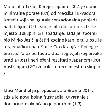
Mundial u Južnoj Koreji i Japanu 2002. je donio
minimalne poraze (0:1) od Meksika i Ekvadora,
između kojih se ugurala senzacionalna pobjeda
nad Italijom (2:1), što je bilo dostatno za treće
mjesto u skupini G i ispadanje. Tada je izbornik
bio
Mirko Jozić
, a četiri godine kasnije tu ulogu je
u Njemačkoj imao Zlatko Cico Kranjčar. Epilog je
bio isti. Poraz od tada aktualnog svjetskog prvaka
Brazila (0:1) i neriješeni rezultati s Japanom (0:0) i
Australijom (2:2) značili su treće mjesto u skupini
F.
Idući
Mundial
je propušten, a u Brazilu 2014.
stigla je nova bolna frustracija. Otvaranje s
domaćinom okončano je porazom (1:3),