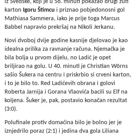
iz Švedske, koji je u 56. minuti pokazao drugi žuti
karton
Igoru Štimcu
i priznao pobjedonosni gol
Mathiasa Sammera, iako je prije toga Marcus
Babbel napravio prekršaj na Nikoli Jerkanu.
Novi dvoboj dvije godine kasnije djelovao je kao
idealna prilika za ravnanje računa. Njemačka je
bila bolja u prvom dijelu, no Ladić je opet
briljirao na golu. U 40. minuti je Christian Wörns
sašio Šukera na centru i priskrbio si crveni karton,
i to je bilo to. Red Ladićevih obrana i golovi
Roberta Jarnija i Gorana Vlaovića bacili su Elf na
koljena. Šuker je, pak, postavio konačan rezultat
(3:0).
Polufinale protiv domaćina bilo je bolno jer je
iznjedrilo poraz (2:1) i jedina dva gola Liliana