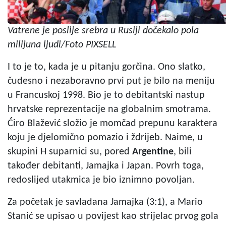
Vatrene je poslije srebra u Rusiji dočekalo pola
milijuna ljudi/Foto PIXSELL
I to je to, kada je u pitanju gorčina. Ono slatko,
čudesno i nezaboravno prvi put je bilo na meniju
u Francuskoj 1998. Bio je to debitantski nastup
hrvatske reprezentacije na globalnim smotrama.
Ćiro Blažević složio je momčad prepunu karaktera
koju je djelomično pomazio i ždrijeb. Naime, u
skupini H suparnici su, pored
Argentine
, bili
također debitanti, Jamajka i Japan. Povrh toga,
redoslijed utakmica je bio iznimno povoljan.
Za početak je savladana Jamajka (3:1), a Mario
Stanić se upisao u povijest kao strijelac prvog gola