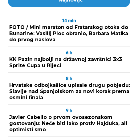
14
min
FOTO / Mini maraton od Fratarskog otoka do
Bunarine: Vasilij Ploc obranio, Barbara Matika
do prvog naslova
6
h
KK Pazin najbolji na državnoj završnici 3x3
Sprite Cupa u Rijeci
8
h
Hrvatske odbojkašice upisale drugu pobjedu:
Slavlje nad Španjolskom za novi korak prema
osmini finala
9
h
Javier Cabello o prvom ovosezonskom
gostovanju: Neće biti lako protiv Hajduka, ali
optimisti smo