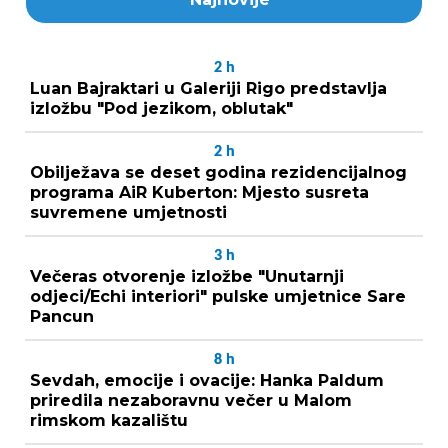
2
h
Luan Bajraktari u Galeriji Rigo predstavlja
izložbu "Pod jezikom, oblutak"
2
h
Obilježava se deset godina rezidencijalnog
programa AiR Kuberton: Mjesto susreta
suvremene umjetnosti
3
h
Večeras otvorenje izložbe "Unutarnji
odjeci/Echi interiori" pulske umjetnice Sare
Pancun
8
h
Sevdah, emocije i ovacije: Hanka Paldum
priredila nezaboravnu večer u Malom
rimskom kazalištu