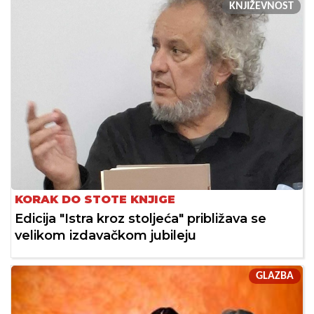
KNJIŽEVNOST
KORAK DO STOTE KNJIGE
Edicija "Istra kroz stoljeća" približava se
velikom izdavačkom jubileju
GLAZBA