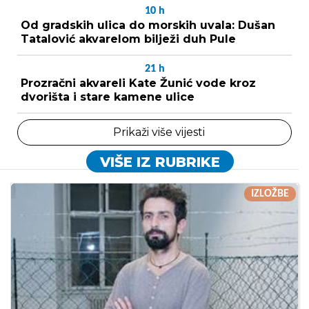
10
h
Od gradskih ulica do morskih uvala: Dušan
Tatalović akvarelom bilježi duh Pule
21
h
Prozračni akvareli Kate Žunić vode kroz
dvorišta i stare kamene ulice
Prikaži više vijesti
VIŠE IZ RUBRIKE
IZLOŽBE