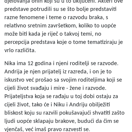
djelovanja onih koji su u to uključeni. Akteri ove
predstave potrudili su se što bolje predstaviti
razne fenomene i teme o razvodu braka, s
relativno sretnim završetkom, koliko to uopće
može biti kada je riječ o takvoj temi, no
percepcija predstava koje o tome tematiziraju je
vrlo različita.
Nika ima 12 godina i njeni roditelji se razvode.
Andrija je njen prijatelj iz razreda, i on je to
iskustvo već prošao sa svojim roditeljima koji se
cijeli život svađaju i mire - žene i razvode.
Prijateljstva koja se rađaju u toj dobi ostaju za
cijeli život, tako će i Niku i Andriju obilježiti
bliskost koju su razvili pokušavajući shvatiti zašto
ljudi uopće sklapaju brakove, budući da čim se
vjenčaš, već imaš pravo razvesti se.