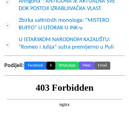
Antigona": ANTIGONA JE AKTUALNA SVE
DOK POSTOJI IZRABLJIVAČKA VLAST
Zbirka satiričnih monologa: "MISTERO
BUFFO" U UTORAK U INK-u
U ISTARSKOM NARODNOM KAZALIŠTU:
"Romeo i Julija" sutra premijerno u Puli
Podijeli:
Facebook
X
WhatsApp
Viber
Email