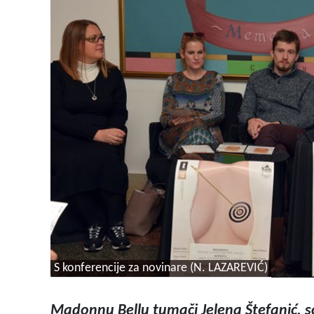
S konferencije za novinare (N. LAZAREVIĆ)
Madonnu Bellu tumači Jelena Štefanić, s