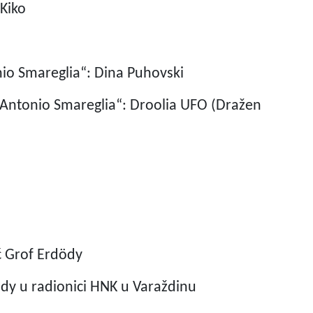
 Kiko
io Smareglia“: Dina Puhovski
„Antonio Smareglia“: Droolia UFO (Dražen
ć Grof Erdödy
dy u radionici HNK u Varaždinu