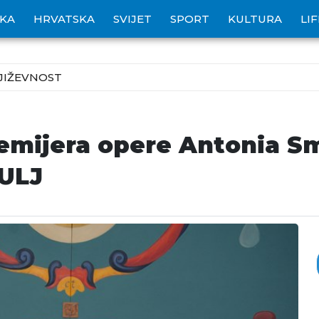
IKA
HRVATSKA
SVIJET
SPORT
KULTURA
LI
JIŽEVNOST
remijera opere Antonia S
ULJ