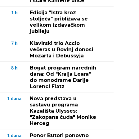
i stare kamene ulice
Edicija "Istra kroz
1
h
stoljeća" približava se
velikom izdavačkom
jubileju
Klavirski trio Accio
7
h
večeras u Rovinj donosi
Mozarta i Debussyja
Bogat program narednih
8
h
dana: Od "Kralja Leara"
do monodrame Darije
Lorenci Flatz
Nova predstava u
1
dana
sastavu programa
Kazališta Ulysses:
"Zakopana čuda" Monike
Herceg
Ponor Butori ponovno
1
dana