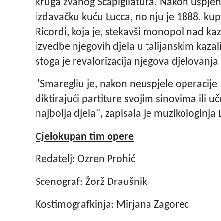
kruga zvanog Scapigliatura. Nakon uspje
izdavačku kuću Lucca, no nju je 1888. ku
Ricordi, koja je, stekavši monopol nad ka
izvedbe njegovih djela u talijanskim kazali
stoga je revalorizacija njegova djelovanja 
"Smaregliu je, nakon neuspjele operacije 
diktirajući partiture svojim sinovima ili u
najbolja djela", zapisala je muzikologinja
Cjelokupan tim opere
Redatelj: Ozren Prohić
Scenograf: Žorž Draušnik
Kostimografkinja: Mirjana Zagorec