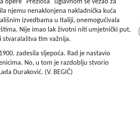
ha opere "Preziosa" uglavnom se vezao za
pila njemu nenaklonjena nakladnička kuća
zališnim izvedbama u Italiji, onemogućivala
štima. Nije imao lak životni niti umjetnički put,
i stvaralaštva tim važnija.
1900. zadesila sljepoća. Rad je nastavio
čenicima. No, u tom je razdoblju stvorio
 Lada Duraković. (V. BEGIĆ)