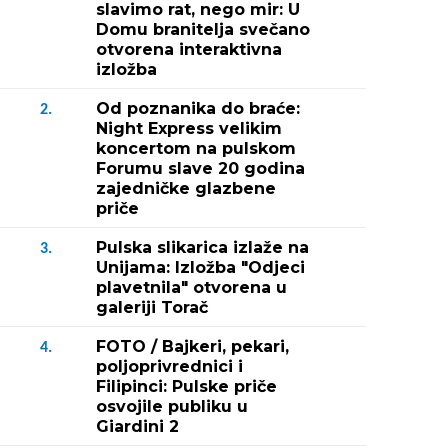
slavimo rat, nego mir: U
Domu branitelja svečano
otvorena interaktivna
izložba
Od poznanika do braće:
2.
Night Express velikim
koncertom na pulskom
Forumu slave 20 godina
zajedničke glazbene
priče
Pulska slikarica izlaže na
3.
Unijama: Izložba "Odjeci
plavetnila" otvorena u
galeriji Torač
FOTO / Bajkeri, pekari,
4.
poljoprivrednici i
Filipinci: Pulske priče
osvojile publiku u
Giardini 2