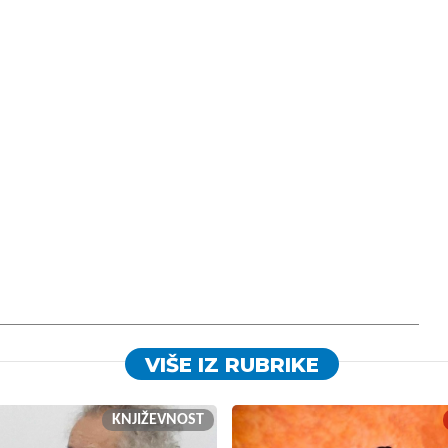
VIŠE IZ RUBRIKE
KNJIŽEVNOST