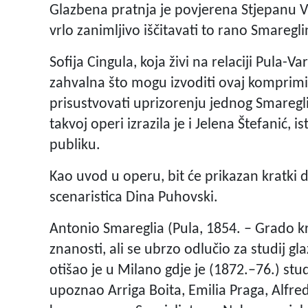
Glazbena pratnja je povjerena Stjepanu Vug
vrlo zanimljivo iščitavati to rano Smaregli
Sofija Cingula, koja živi na relaciji Pula-
zahvalna što mogu izvoditi ovaj komprimira
prisustvovati uprizorenju jednog Smaregl
takvoj operi izrazila je i Jelena Štefanić, i
publiku.
Kao uvod u operu, bit će prikazan kratki 
scenaristica Dina Puhovski.
Antonio Smareglia (Pula, 1854. – Grado kra
znanosti, ali se ubrzo odlučio za studij gl
otišao je u Milano gdje je (1872.–76.) stud
upoznao Arriga Boita, Emilia Praga, Alfre