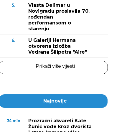
Vlasta Delimar u
5.
Novigradu proslavila 70.
rođendan
performansom o
starenju
U Galeriji Hermana
6.
otvorena izložba
Vedrana Šilipetra "Aire"
Prikaži više vijesti
Najnovije
Prozračni akvareli Kate
34
min
Žunić vode kroz dvorišta