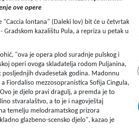
đenje ove opere
"Caccia lontana" (Daleki lov) bit će u četvrtak
- Gradskom kazalištu Pula, a repriza u petak u
ohić, "ova je opera plod suradnje pulskog i
mskoj operi ovoga skladatelja rodom Puljanina,
 tek posljednjih dvadesetak godina. Madonnu
, a Fiordaliso mezzosopranistica Sofija Cingula,
 Ovo je djelo pravi dragulj, a premda je to
no stvaralaštvo, a to je i nagovještaj
a na temelju melodramatskog prizora
 skladno glazbeno-scensko djelo", kazao je