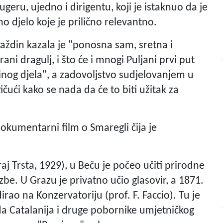
eru, ujedno i dirigentu, koji je istaknuo da je
no djelo koje je prilično relevantno.
Varaždin kazala je "ponosna sam, sretna i
ni dragulj, i što će i mnogi Puljani prvi put
inog djela", a zadovoljstvo sudjelovanjem u
stičući kako se nada da će to biti užitak za
dokumentarni film o Smaregli čija je
j Trsta, 1929), u Beču je počeo učiti prirodne
azbe. U Grazu je privatno učio glasovir, a 1871.
irao na Konzervatoriju (prof. F. Faccio). Tu je
da Catalanija i druge pobornike umjetničkog