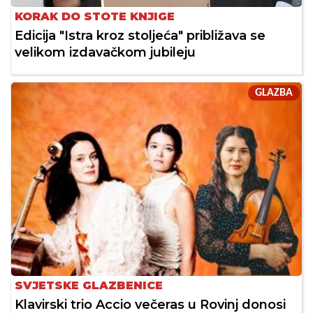
KORAK DO STOTE KNJIGE
Edicija "Istra kroz stoljeća" približava se
velikom izdavačkom jubileju
GLAZBA
SVJETSKE GLAZBENICE
Klavirski trio Accio večeras u Rovinj donosi