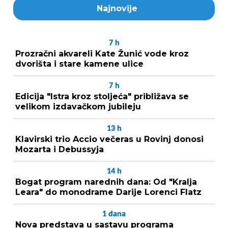
Najnovije
7
h
Prozračni akvareli Kate Žunić vode kroz
dvorišta i stare kamene ulice
7
h
Edicija "Istra kroz stoljeća" približava se
velikom izdavačkom jubileju
13
h
Klavirski trio Accio večeras u Rovinj donosi
Mozarta i Debussyja
14
h
Bogat program narednih dana: Od "Kralja
Leara" do monodrame Darije Lorenci Flatz
1
dana
Nova predstava u sastavu programa