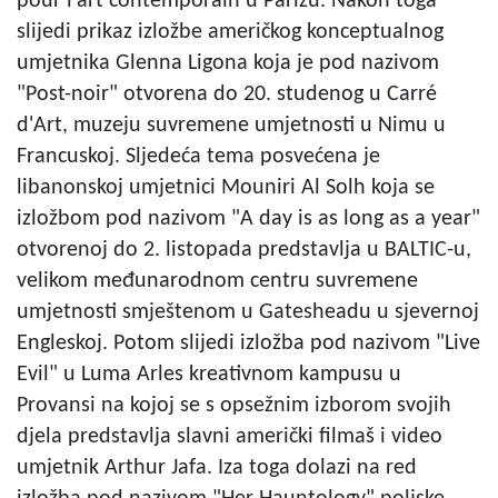
pour l’art contemporain u Parizu. Nakon toga
slijedi prikaz izložbe američkog konceptualnog
umjetnika Glenna Ligona koja je pod nazivom
"Post-noir" otvorena do 20. studenog u Carré
d'Art, muzeju suvremene umjetnosti u Nimu u
Francuskoj. Sljedeća tema posvećena je
libanonskoj umjetnici Mouniri Al Solh koja se
izložbom pod nazivom "A day is as long as a year"
otvorenoj do 2. listopada predstavlja u BALTIC-u,
velikom međunarodnom centru suvremene
umjetnosti smještenom u Gatesheadu u sjevernoj
Engleskoj. Potom slijedi izložba pod nazivom "Live
Evil" u Luma Arles kreativnom kampusu u
Provansi na kojoj se s opsežnim izborom svojih
djela predstavlja slavni američki filmaš i video
umjetnik Arthur Jafa. Iza toga dolazi na red