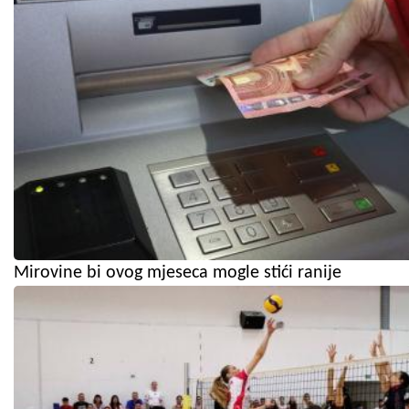
Mirovine bi ovog mjeseca mogle stići ranije