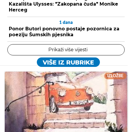
Kazališta Ulysses: "Zakopana čuda" Monike
Herceg
1
dana
Ponor Butori ponovno postaje pozornica za
poeziju Šumskih pjesnika
Prikaži više vijesti
VIŠE IZ RUBRIKE
IZLOŽBE