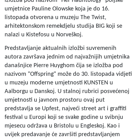
izložba pod nazivom "Her Hauntology" poljske
umjetnice Pauline Olowske koja je do 16.
listopada otvorena u muzeju The Twist,
arhitektonskom remekdjelu studija BIG koji se
nalazi u Kistefosu u Norveškoj.
Predstavljanje aktualnih izložbi suvremenih
autora završava jednim od najvažnijih umjetnika
današnjice Pierre Huyghom čija se izložba pod
nazivom "Offspring" može do 30. listopada vidjeti
u muzeju moderne umjetnosti KUNSTEN u
Aalborgu u Danskoj. U stalnoj rubrici posvećenoj
umjetnosti u javnom prostoru ovaj put
predstavlja se Upfest, najveći street art i graffiti
festival u Europi koji se svake godine u svibnju
mjesecu održava u Bristolu u Engleskoj. Kao i
uvijek predavanje će završiti predstavljanjem