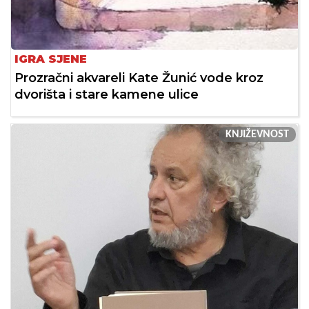
IGRA SJENE
Prozračni akvareli Kate Žunić vode kroz
dvorišta i stare kamene ulice
KNJIŽEVNOST