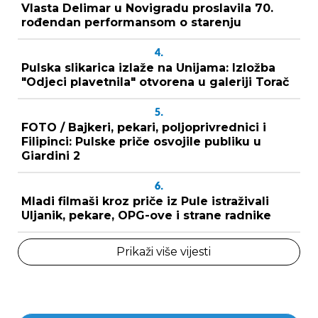
Vlasta Delimar u Novigradu proslavila 70.
rođendan performansom o starenju
4.
Pulska slikarica izlaže na Unijama: Izložba
"Odjeci plavetnila" otvorena u galeriji Torač
5.
FOTO / Bajkeri, pekari, poljoprivrednici i
Filipinci: Pulske priče osvojile publiku u
Giardini 2
6.
Mladi filmaši kroz priče iz Pule istraživali
Uljanik, pekare, OPG-ove i strane radnike
Prikaži više vijesti