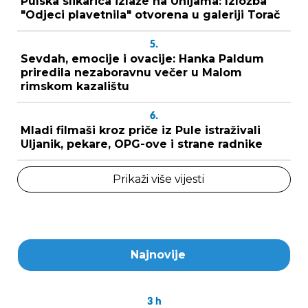
Pulska slikarica izlaže na Unijama: Izložba
"Odjeci plavetnila" otvorena u galeriji Torač
5.
Sevdah, emocije i ovacije: Hanka Paldum
priredila nezaboravnu večer u Malom
rimskom kazalištu
6.
Mladi filmaši kroz priče iz Pule istraživali
Uljanik, pekare, OPG-ove i strane radnike
Prikaži više vijesti
Najnovije
3
h