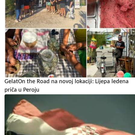
GelatOn the Road na novoj lokaciji: Lijepa ledena
priča u Peroju