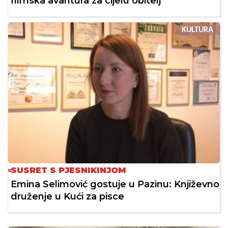
filmska avantura za cijelu obitelj
KULTURA
SUSRET S PJESNIKINJOM
Emina Selimović gostuje u Pazinu: Književno
druženje u Kući za pisce