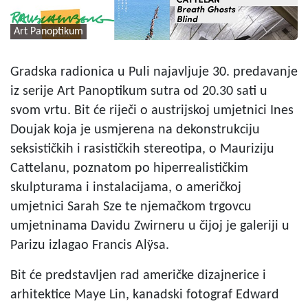
Art Panoptikum
Gradska radionica u Puli najavljuje 30. predavanje
iz serije Art Panoptikum sutra od 20.30 sati u
svom vrtu. Bit će riječi o austrijskoj umjetnici Ines
Doujak koja je usmjerena na dekonstrukciju
seksističkih i rasističkih stereotipa, o Mauriziju
Cattelanu, poznatom po hiperrealističkim
skulpturama i instalacijama, o američkoj
umjetnici Sarah Sze te njemačkom trgovcu
umjetninama Davidu Zwirneru u čijoj je galeriji u
Parizu izlagao Francis Alÿsa.
Bit će predstavljen rad američke dizajnerice i
arhitektice Maye Lin, kanadski fotograf Edward