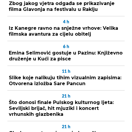
Zbog jakog vjetra odgađa se prikazivanje
filma Glavonja na festivalu u Raklju
4
h
Iz Kanegre ravno na snježne vrhove: Velika
filmska avantura za cijelu obitelj
6
h
Emina Selimović gostuje u Pazinu: Književno
druženje u Kući za pisce
11
h
Slike koje nalikuju tihim vizualnim zapisima:
Otvorena izložba Sare Pancun
21
h
Što donosi finale Pulskog kulturnog ljeta:
Seviljski brijač, hit mjuzikl i koncert
vrhunskih glazbenika
21
h