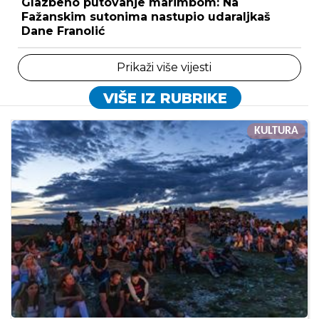
Glazbeno putovanje marimbom: Na
Fažanskim sutonima nastupio udaraljkaš
Dane Franolić
Prikaži više vijesti
VIŠE IZ RUBRIKE
KULTURA