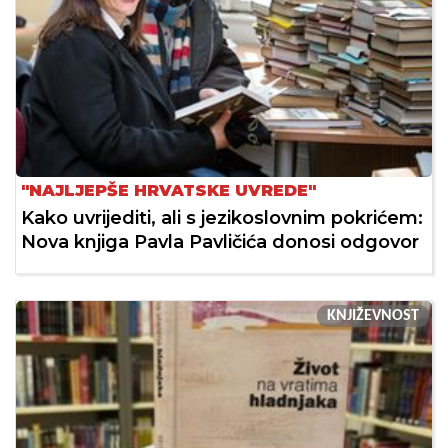
"NAJLJEPŠE HRVATSKE UVREDE"
Kako uvrijediti, ali s jezikoslovnim pokrićem:
Nova knjiga Pavla Pavličića donosi odgovor
KNJIŽEVNOST