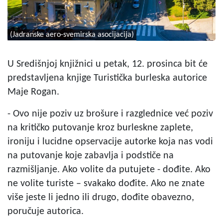
(Jadranske aero-svemirska asocijacija)
U Središnjoj knjižnici u petak, 12. prosinca bit će
predstavljena knjige Turistička burleska autorice
Maje Rogan.
- Ovo nije poziv uz brošure i razglednice već poziv
na kritičko putovanje kroz burleskne zaplete,
ironiju i lucidne opservacije autorke koja nas vodi
na putovanje koje zabavlja i podstiče na
razmišljanje. Ako volite da putujete - dođite. Ako
ne volite turiste – svakako dođite. Ako ne znate
više jeste li jedno ili drugo, dođite obavezno,
poručuje autorica.