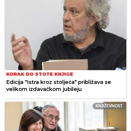
KORAK DO STOTE KNJIGE
Edicija "Istra kroz stoljeća" približava se
velikom izdavačkom jubileju
KNJIŽEVNOST