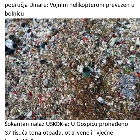
područja Dinare: Vojnim helikopterom prevezen u
bolnicu
Šokantan nalaz USKOK-a: U Gospiću pronađeno
37 tisuća tona otpada, otkrivene i "vječne