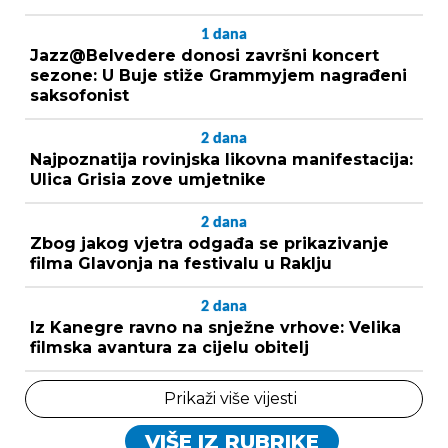
1
dana
Jazz@Belvedere donosi završni koncert
sezone: U Buje stiže Grammyjem nagrađeni
saksofonist
2
dana
Najpoznatija rovinjska likovna manifestacija:
Ulica Grisia zove umjetnike
2
dana
Zbog jakog vjetra odgađa se prikazivanje
filma Glavonja na festivalu u Raklju
2
dana
Iz Kanegre ravno na snježne vrhove: Velika
filmska avantura za cijelu obitelj
Prikaži više vijesti
VIŠE IZ RUBRIKE