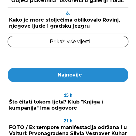
"Odjeci plavetnila" otvorena u galeriji Torač
6.
Kako je more stoljećima oblikovalo Rovinj,
njegove ljude i gradsku jezgru
Prikaži više vijesti
Najnovije
15
h
Što čitati tokom ljeta? Klub "Knjiga i
kumpanija" ima odgovore
21
h
FOTO / Ex tempore manifestacija održana i u
Valturi: Prvonagrađena Silvia Vesnaver Kuhar