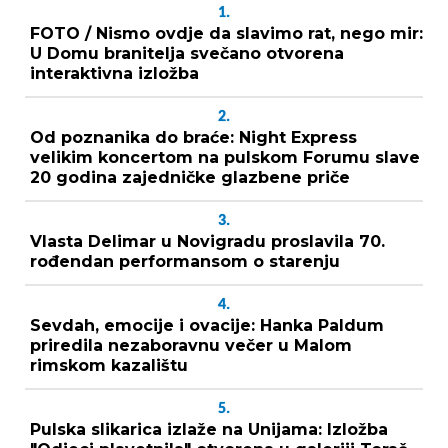
1.
FOTO / Nismo ovdje da slavimo rat, nego mir:
U Domu branitelja svečano otvorena
interaktivna izložba
2.
Od poznanika do braće: Night Express
velikim koncertom na pulskom Forumu slave
20 godina zajedničke glazbene priče
3.
Vlasta Delimar u Novigradu proslavila 70.
rođendan performansom o starenju
4.
Sevdah, emocije i ovacije: Hanka Paldum
priredila nezaboravnu večer u Malom
rimskom kazalištu
5.
Pulska slikarica izlaže na Unijama: Izložba