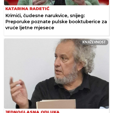
KATARINA RADETIĆ
Krimići, čudesne narukvice, snijeg:
Preporuke poznate pulske booktuberice za
vruće ljetne mjesece
KNJIŽEVNOST
JEDNOGLASNA ODLUKA