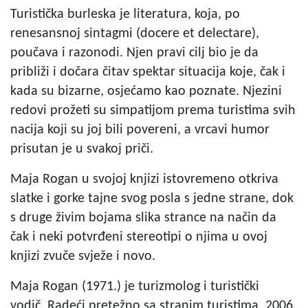
Turistička burleska je literatura, koja, po
renesansnoj sintagmi (docere et delectare),
poučava i razonodi. Njen pravi cilj bio je da
približi i dočara čitav spektar situacija koje, čak i
kada su bizarne, osjećamo kao poznate. Njezini
redovi prožeti su simpatijom prema turistima svih
nacija koji su joj bili povereni, a vrcavi humor
prisutan je u svakoj priči.
Maja Rogan u svojoj knjizi istovremeno otkriva
slatke i gorke tajne svog posla s jedne strane, dok
s druge živim bojama slika strance na način da
čak i neki potvrđeni stereotipi o njima u ovoj
knjizi zvuče svježe i novo.
Maja Rogan (1971.) je turizmolog i turistički
vodič. Radeći pretežno sa stranim turistima, 2006.