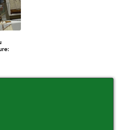
u
ure: