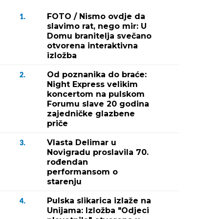
FOTO / Nismo ovdje da
1.
slavimo rat, nego mir: U
Domu branitelja svečano
otvorena interaktivna
izložba
Od poznanika do braće:
2.
Night Express velikim
koncertom na pulskom
Forumu slave 20 godina
zajedničke glazbene
priče
Vlasta Delimar u
3.
Novigradu proslavila 70.
rođendan
performansom o
starenju
Pulska slikarica izlaže na
4.
Unijama: Izložba "Odjeci