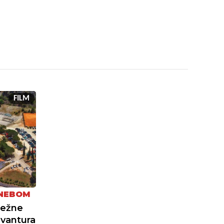
FILM
 NEBOM
ježne
avantura