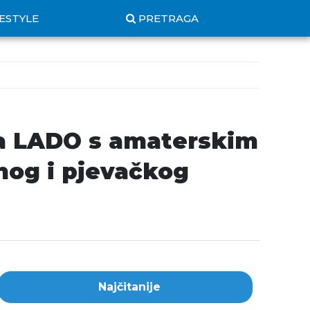
FESTYLE
PRETRAGA
la LADO s amaterskim
snog i pjevačkog
Najčitanije