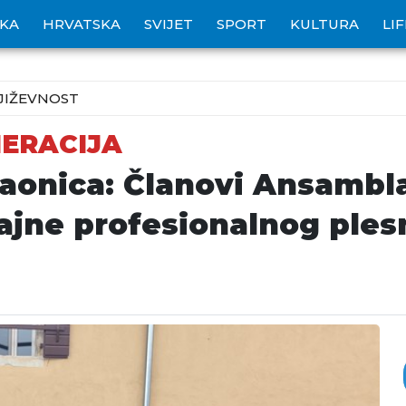
IKA
HRVATSKA
SVIJET
SPORT
KULTURA
LI
JIŽEVNOST
NERACIJA
šaonica: Članovi Ansamb
 tajne profesionalnog ple