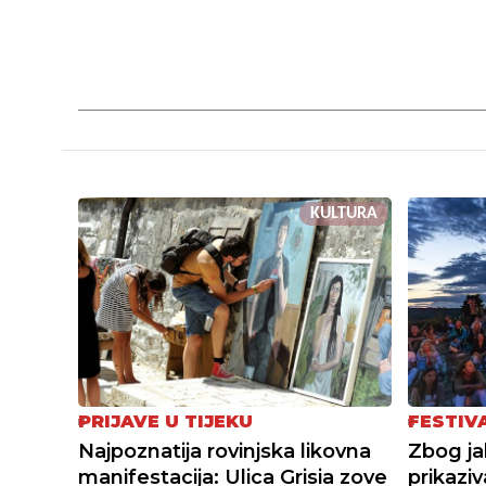
KULTURA
PRIJAVE U TIJEKU
FESTIV
Najpoznatija rovinjska likovna
Zbog ja
manifestacija: Ulica Grisia zove
prikazi