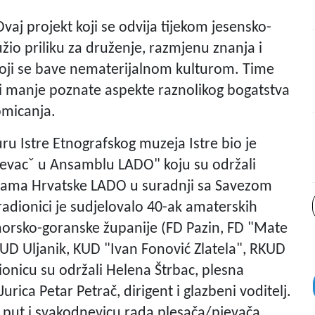
vaj projekt koji se odvija tijekom jesensko-
žio priliku za druženje, razmjenu znanja i
koji se bave nematerijalnom kulturom. Time
 i manje poznate aspekte raznolikog bogatstva
romicanja.
u Istre Etnografskog muzeja Istre bio je
evacˇ u Ansamblu LADO" koju su održali
esama Hrvatske LADO u suradnji sa Savezom
radionici je sudjelovalo 40-ak amaterskih
rimorsko-goranske županije (FD Pazin, FD "Mate
KUD Uljanik, KUD "Ivan Fonović Zlatela", RKUD
ionicu su održali Helena Štrbac, plesna
 Jurica Petar Petrač, dirigent i glazbeni voditelj.
lni put i svakodnevicu rada plesača/pjevača