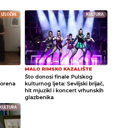
IZLOŽBE
KULTURA
MALO RIMSKO KAZALIŠTE
Što donosi finale Pulskog
vorena
kulturnog ljeta: Seviljski brijač,
hit mjuzikl i koncert vrhunskih
glazbenika
KULTURA