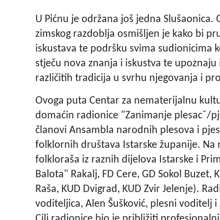
U Pićnu je održana još jedna Slušaonica. O
zimskog razdoblja osmišljen je kako bi pru
iskustava te podršku svima sudionicima 
stječu nova znanja i iskustva te upoznaju
različitih tradicija u svrhu njegovanja i p
Ovoga puta Centar za nematerijalnu kultur
domaćin radionice "Zanimanje plesacˇ/pj
članovi Ansambla narodnih plesova i pj
folklornih društava Istarske županije. Na 
folkloraša iz raznih dijelova Istarske i P
Balota" Rakalj, FD Cere, GD Sokol Buzet, 
Raša, KUD Dvigrad, KUD Zvir Jelenje). Rad
voditeljica, Alen Šušković, plesni voditelj i
Cilj radionice bio je približiti profesiona