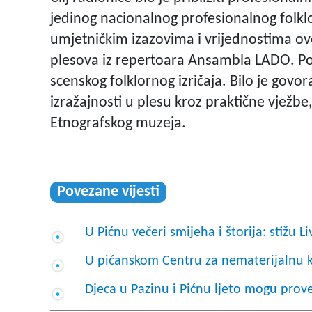
jedinog nacionalnog profesionalnog folkl
umjetničkim izazovima i vrijednostima ove
plesova iz repertoara Ansambla LADO. Pol
scenskog folklornog izričaja. Bilo je govora
izražajnosti u plesu kroz praktične vježbe
Etnografskog muzeja.
Povezane vijesti
U Pićnu večeri smijeha i štorija: stižu Li
U pićanskom Centru za nematerijalnu k
Djeca u Pazinu i Pićnu ljeto mogu provest