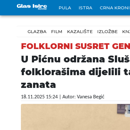
PULA
ISTRA
CRNA KRON
GLAZBA
FILM
KAZALIŠTE
IZLOŽBE
KN
FOLKLORNI SUSRET GE
U Pićnu održana Slu
folklorašima dijelili
zanata
18.11.2025 15:24
| Autor: Vanesa Begić