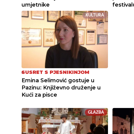
umjetnike
festival
KULTURA
SUSRET S PJESNIKINJOM
Emina Selimović gostuje u
Pazinu: Književno druženje u
Kući za pisce
GLAZBA