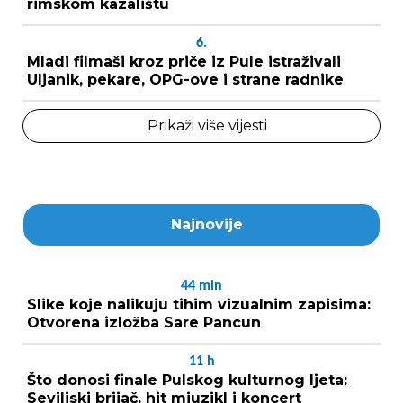
rimskom kazalištu
6.
Mladi filmaši kroz priče iz Pule istraživali
Uljanik, pekare, OPG-ove i strane radnike
Prikaži više vijesti
Najnovije
44
min
Slike koje nalikuju tihim vizualnim zapisima:
Otvorena izložba Sare Pancun
11
h
Što donosi finale Pulskog kulturnog ljeta:
Seviljski brijač, hit mjuzikl i koncert