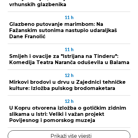
vrhunskih glazbenika
11
h
Glazbeno putovanje marimbom: Na
Fažanskim sutonima nastupio udaraljkaš
Dane Franolić
11
h
Smijeh i ovacije za "Istrijana na Tinderu":
Komedija Teatra Naranča oduševila u Balama
12
h
Mirkovi brodovi u drvu u Zajednici tehničke
kulture: Izložba pulskog brodomaketara
12
h
U Kopru otvorena izložba o gotičkim zidnim
slikama u Istri: Veliki i važan projekt
Povijesnog i pomorskog muzeja
Prikaži više vijesti