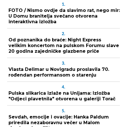
1.
FOTO / Nismo ovdje da slavimo rat, nego mir:
U Domu branitelja svečano otvorena
interaktivna izložba
2.
Od poznanika do braće: Night Express
velikim koncertom na pulskom Forumu slave
20 godina zajedničke glazbene priče
3.
Vlasta Delimar u Novigradu proslavila 70.
rođendan performansom o starenju
4.
Pulska slikarica izlaže na Unijama: Izložba
"Odjeci plavetnila" otvorena u galeriji Torač
5.
Sevdah, emocije i ovacije: Hanka Paldum
priredila nezaboravnu večer u Malom