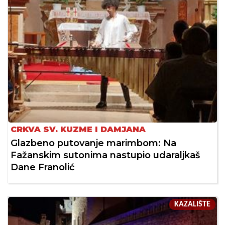
CRKVA SV. KUZME I DAMJANA
Glazbeno putovanje marimbom: Na
Fažanskim sutonima nastupio udaraljkaš
Dane Franolić
KAZALIŠTE