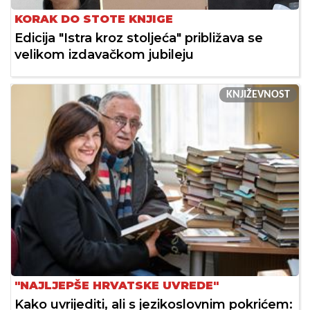
KORAK DO STOTE KNJIGE
Edicija "Istra kroz stoljeća" približava se
velikom izdavačkom jubileju
KNJIŽEVNOST
"NAJLJEPŠE HRVATSKE UVREDE"
Kako uvrijediti, ali s jezikoslovnim pokrićem: