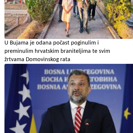
U Bujama je odana počast poginulim i
preminulim hrvatskim braniteljima te svim
žrtvama Domovinskog rata