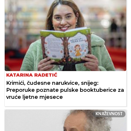
KATARINA RADETIĆ
Krimići, čudesne narukvice, snijeg:
Preporuke poznate pulske booktuberice za
vruće ljetne mjesece
KNJIŽEVNOST