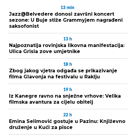
13
min
Jazz@Belvedere donosi završni koncert
sezone: U Buje stiže Grammyjem nagrađeni
saksofonist
13
h
Najpoznatija rovinjska likovna manifestacija:
Ulica Grisia zove umjetnike
18
h
Zbog jakog vjetra odgađa se prikazivanje
filma Glavonja na festivalu u Raklju
19
h
Iz Kanegre ravno na snježne vrhove: Velika
filmska avantura za cijelu obitelj
22
h
Emina Selimović gostuje u Pazinu: Književno
druženje u Kući za pisce