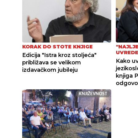
"NAJLJ
KORAK DO STOTE KNJIGE
UVREDE
Edicija "Istra kroz stoljeća"
Kako uvri
približava se velikom
jezikos
izdavačkom jubileju
knjiga P
odgovo
KNJIŽEVNOST