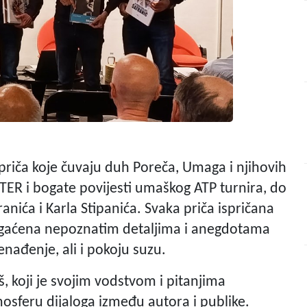
ji priča koje čuvaju duh Poreča, Umaga i njihovih
TER i bogate povijesti umaškog ATP turnira, do
anića i Karla Stipanića. Svaka priča ispričana
bogaćena nepoznatim detaljima i anegdotama
enađenje, ali i pokoju suzu.
, koji je svojim vodstvom i pitanjima
osferu dijaloga između autora i publike.