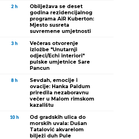
Obilježava se deset
2
h
godina rezidencijalnog
programa AiR Kuberton:
Mjesto susreta
suvremene umjetnosti
Večeras otvorenje
3
h
izložbe "Unutarnji
odjeci/Echi interiori"
pulske umjetnice Sare
Pancun
Sevdah, emocije i
8
h
ovacije: Hanka Paldum
priredila nezaboravnu
večer u Malom rimskom
kazalištu
Od gradskih ulica do
10
h
morskih uvala: Dušan
Tatalović akvarelom
bilježi duh Pule