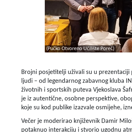
(Pučko Otvoreno Učilište Poreč)
Brojni posjetitelji uživali su u prezentaci
ljudi – od legendarnog zabavnog kluba IN
životnih i sportskih puteva Vjekoslava Šafr
je iz autentične, osobne perspektive, o
koje su kod publike izazvale osmijehe, izn
Večer je moderirao književnik Damir Miloš
potaknuo interakciju i stvorio ugodnu atm