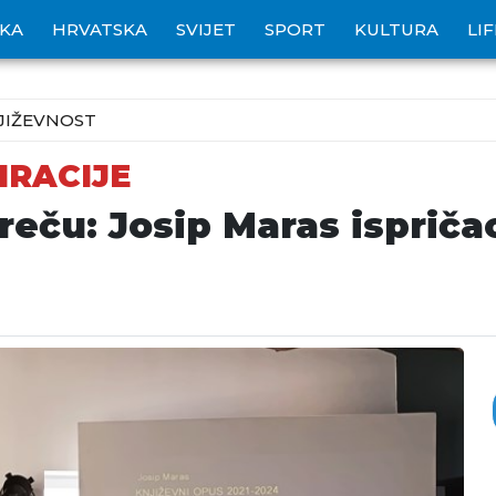
IKA
HRVATSKA
SVIJET
SPORT
KULTURA
LI
JIŽEVNOST
PIRACIJE
reču: Josip Maras ispriča