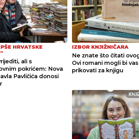
EPŠE HRVATSKE
IZBOR KNJIŽNIČARA
"
Ne znate što čitati ovog
jediti, ali s
Ovi romani mogli bi vas
lovnim pokrićem: Nova
prikovati za knjigu
avla Pavličića donosi
r
KNJ