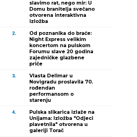
slavimo rat, nego mir: U
Domu branitelja svečano
otvorena interaktivna
izložba
Od poznanika do braće:
2.
Night Express velikim
koncertom na pulskom
Forumu slave 20 godina
zajedničke glazbene
priče
Vlasta Delimar u
3.
Novigradu proslavila 70.
rođendan
performansom o
starenju
Pulska slikarica izlaže na
4.
Unijama: Izložba "Odjeci
plavetnila" otvorena u
galeriji Torač