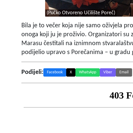
(Pučko Otvoreno Učilište Poreč)
Bila je to večer koja nije samo oživjela pro
onoga koji ju je proživio. Organizatori su z
Marasu čestitali na iznimnom stvaralaštvu 
podijelio upravo s Porečanima – u gradu 
Podijeli:
Facebook
X
WhatsApp
Viber
Email