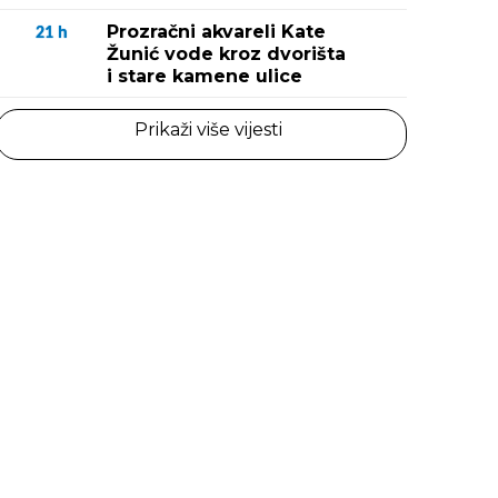
Prozračni akvareli Kate
21
h
Žunić vode kroz dvorišta
i stare kamene ulice
Prikaži više vijesti