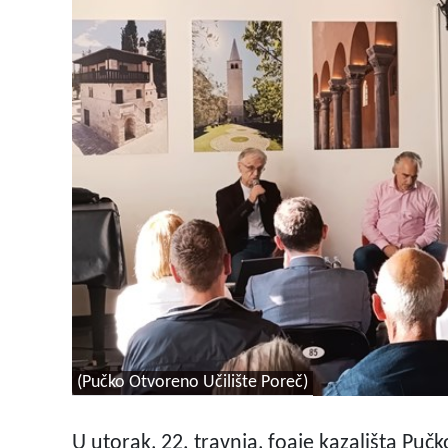
(Pučko Otvoreno Učilište Poreč)
U utorak, 22. travnja, foaje kazališta Puč