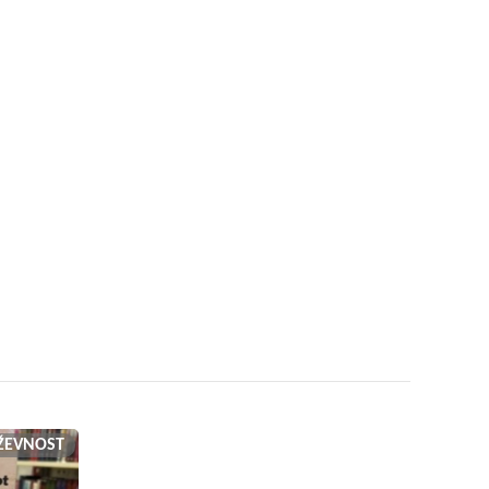
IŽEVNOST