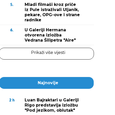
Mladi filmaši kroz priče
5.
iz Pule istraživali Uljanik,
pekare, OPG-ove i strane
radnike
U Galeriji Hermana
6.
otvorena izložba
Vedrana Šilipetra "Aire"
Prikaži više vijesti
Najnovije
Luan Bajraktari u Galeriji
2
h
Rigo predstavlja izložbu
"Pod jezikom, oblutak"