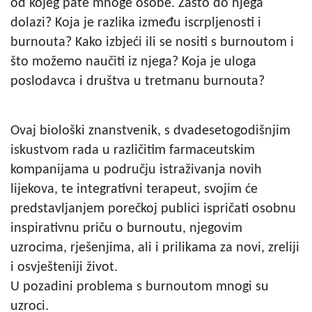
od kojeg pate mnoge osobe. Zašto do njega
dolazi? Koja je razlika između iscrpljenosti i
burnouta? Kako izbjeći ili se nositi s burnoutom i
što možemo naučiti iz njega? Koja je uloga
poslodavca i društva u tretmanu burnouta?
Ovaj biološki znanstvenik, s dvadesetogodišnjim
iskustvom rada u različitim farmaceutskim
kompanijama u području istraživanja novih
lijekova, te integrativni terapeut, svojim će
predstavljanjem porečkoj publici ispričati osobnu
inspirativnu priču o burnoutu, njegovim
uzrocima, rješenjima, ali i prilikama za novi, zreliji
i osvješteniji život.
U pozadini problema s burnoutom mnogi su
uzroci.