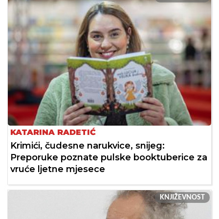
KATARINA RADETIĆ
Krimići, čudesne narukvice, snijeg:
Preporuke poznate pulske booktuberice za
vruće ljetne mjesece
KNJIŽEVNOST