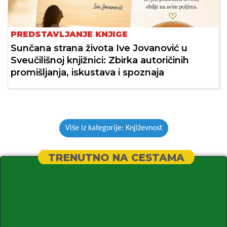
PREDSTAVLJANJE KNJIGE
Sunčana strana života Ive Jovanović u
Sveučilišnoj knjižnici: Zbirka autoričinih
promišljanja, iskustava i spoznaja
Više iz kategorije: Književnost
TRENUTNO NA CESTAMA