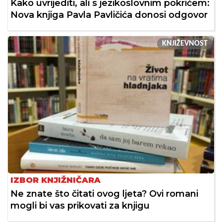
Kako uvrijediti, ali s jezikoslovnim pokrićem:
Nova knjiga Pavla Pavličića donosi odgovor
KNJIŽEVNOST
IZBOR KNJIŽNIČARA
Ne znate što čitati ovog ljeta? Ovi romani
mogli bi vas prikovati za knjigu