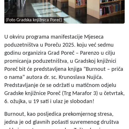
(Foto Gradska knjižnica Poreč)
U okviru programa manifestacije Mjeseca
poduzetništva u Poreču 2025. koju već sedmu
godinu organizira Grad Poreč – Parenzo u cilju
promicanja poduzetništva, u Gradskoj knjižnici
Poreč bit će predstavljena knjiga "Burnout – priča
o nama" autora dr. sc. Krunoslava Nujića.
Predstavljanje će se održati u matičnom odjelu
Gradske knjižnice Poreč (Trg Marafor 3) u četvrtak,
6. ožujka, u 19 sati i ulaz je slobodan!
Burnout, kao posljedica prekomjernog stresa,
jedna je od glavnih pošasti suvremenog društva