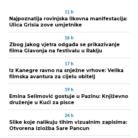
11
h
Najpoznatija rovinjska likovna manifestacija:
Ulica Grisia zove umjetnike
16
h
Zbog jakog vjetra odgađa se prikazivanje
filma Glavonja na festivalu u Raklju
17
h
Iz Kanegre ravno na snježne vrhove: Velika
filmska avantura za cijelu obitelj
19
h
Emina Selimović gostuje u Pazinu: Književno
druženje u Kući za pisce
24
h
Slike koje nalikuju tihim vizualnim zapisima:
Otvorena izložba Sare Pancun