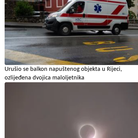
Urušio se balkon napuštenog objekta u Rijeci,
ozlijeđena dvojica maloljetnika