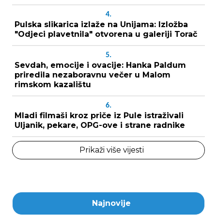
4.
Pulska slikarica izlaže na Unijama: Izložba
"Odjeci plavetnila" otvorena u galeriji Torač
5.
Sevdah, emocije i ovacije: Hanka Paldum
priredila nezaboravnu večer u Malom
rimskom kazalištu
6.
Mladi filmaši kroz priče iz Pule istraživali
Uljanik, pekare, OPG-ove i strane radnike
Prikaži više vijesti
Najnovije