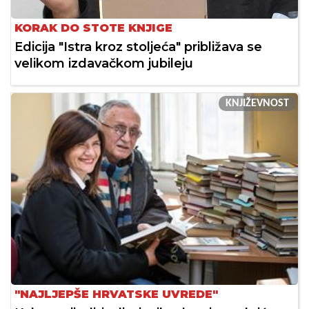
KORAK DO STOTE KNJIGE
Edicija "Istra kroz stoljeća" približava se
velikom izdavačkom jubileju
KNJIŽEVNOST
"NAJLJEPŠE HRVATSKE UVREDE"