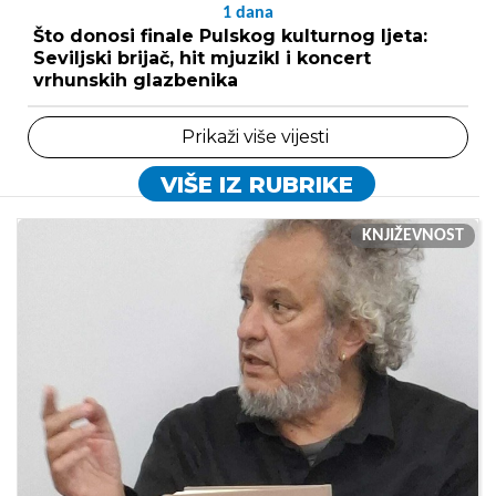
1
dana
Što donosi finale Pulskog kulturnog ljeta:
Seviljski brijač, hit mjuzikl i koncert
vrhunskih glazbenika
Prikaži više vijesti
VIŠE IZ RUBRIKE
KNJIŽEVNOST