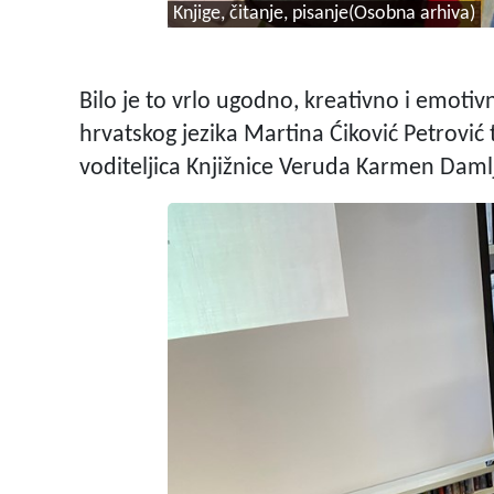
Knjige, čitanje, pisanje(Osobna arhiva)
Bilo je to vrlo ugodno, kreativno i emotiv
hrvatskog jezika Martina Ćiković Petrović t
voditeljica Knjižnice Veruda Karmen Damlja