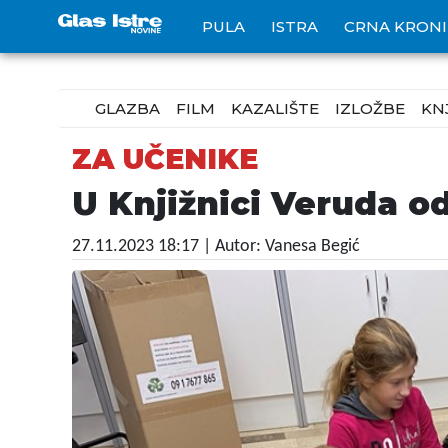
PULA
ISTRA
CRNA KRON
GLAZBA
FILM
KAZALIŠTE
IZLOŽBE
KN
ZA UČENIKE
U Knjižnici Veruda od
27.11.2023 18:17
| Autor: Vanesa Begić