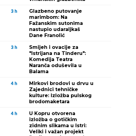
Glazbeno putovanje
3
h
marimbom: Na
Fažanskim sutonima
nastupio udaraljkaš
Dane Franolić
Smijeh i ovacije za
3
h
"Istrijana na Tinderu":
Komedija Teatra
Naranča oduševila u
Balama
Mirkovi brodovi u drvu u
4
h
Zajednici tehničke
kulture: Izložba pulskog
brodomaketara
U Kopru otvorena
4
h
izložba o gotičkim
zidnim slikama u Istri:
Veliki i važan projekt