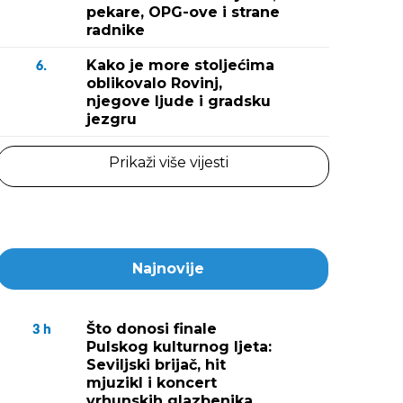
pekare, OPG-ove i strane
radnike
Kako je more stoljećima
6.
oblikovalo Rovinj,
njegove ljude i gradsku
jezgru
Prikaži više vijesti
Najnovije
Što donosi finale
3
h
Pulskog kulturnog ljeta:
Seviljski brijač, hit
mjuzikl i koncert
vrhunskih glazbenika