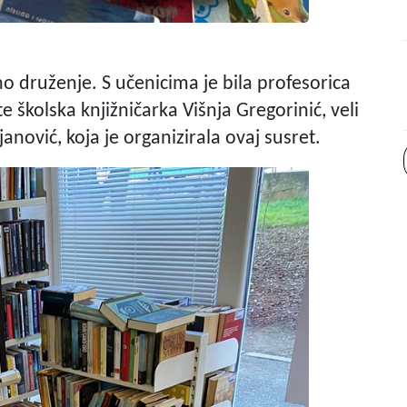
no druženje. S učenicima je bila profesorica
e školska knjižničarka Višnja Gregorinić, veli
nović, koja je organizirala ovaj susret.