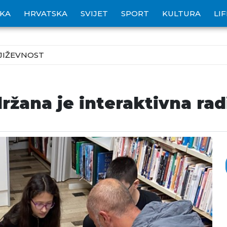
IKA
HRVATSKA
SVIJET
SPORT
KULTURA
LI
JIŽEVNOST
ržana je interaktivna rad