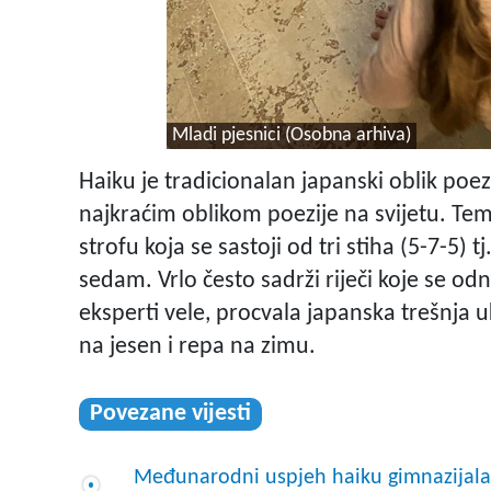
Mladi pjesnici (Osobna arhiva)
Haiku je tradicionalan japanski oblik poezi
najkraćim oblikom poezije na svijetu. Tem
strofu koja se sastoji od tri stiha (5-7-5) tj
sedam. Vrlo često sadrži riječi koje se o
eksperti vele, procvala japanska trešnja uk
na jesen i repa na zimu.
Povezane vijesti
Međunarodni uspjeh haiku gimnazijala