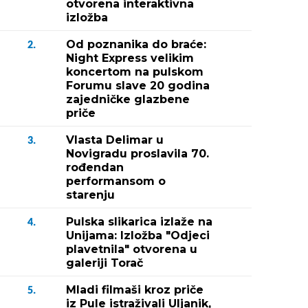
otvorena interaktivna
izložba
Od poznanika do braće:
2.
Night Express velikim
koncertom na pulskom
Forumu slave 20 godina
zajedničke glazbene
priče
Vlasta Delimar u
3.
Novigradu proslavila 70.
rođendan
performansom o
starenju
Pulska slikarica izlaže na
4.
Unijama: Izložba "Odjeci
plavetnila" otvorena u
galeriji Torač
Mladi filmaši kroz priče
5.
iz Pule istraživali Uljanik,