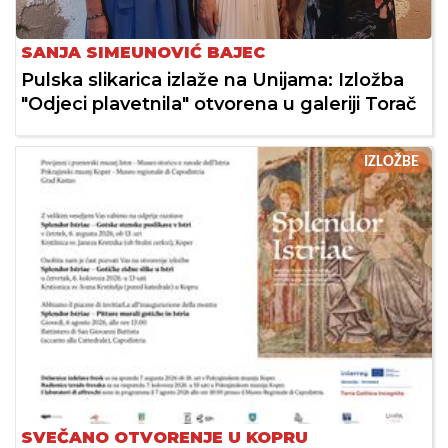
SANJA SIMEUNOVIĆ BAJEC
Pulska slikarica izlaže na Unijama: Izložba
"Odjeci plavetnila" otvorena u galeriji Torač
IZLOŽBE
SVEČANO OTVORENJE U KOPRU