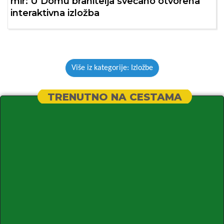
mir: U Domu branitelja svečano otvorena
interaktivna izložba
Više iz kategorije: Izložbe
TRENUTNO NA CESTAMA