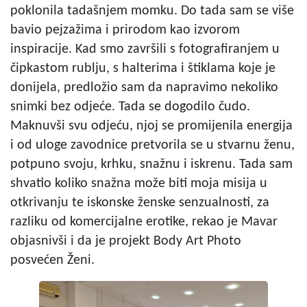
poklonila tadašnjem momku. Do tada sam se više
bavio pejzažima i prirodom kao izvorom
inspiracije. Kad smo završili s fotografiranjem u
čipkastom rublju, s halterima i štiklama koje je
donijela, predložio sam da napravimo nekoliko
snimki bez odjeće. Tada se dogodilo čudo.
Maknuvši svu odjeću, njoj se promijenila energija
i od uloge zavodnice pretvorila se u stvarnu ženu,
potpuno svoju, krhku, snažnu i iskrenu. Tada sam
shvatio koliko snažna može biti moja misija u
otkrivanju te iskonske ženske senzualnosti, za
razliku od komercijalne erotike, rekao je Mavar
objasnivši i da je projekt Body Art Photo
posvećen Ženi.