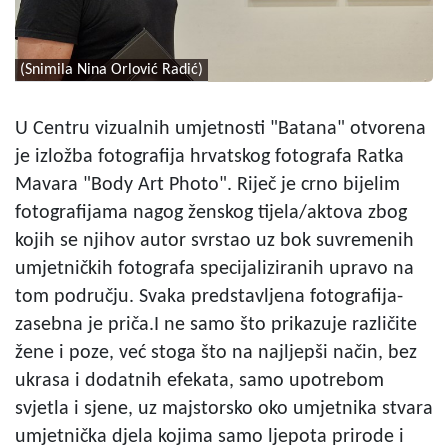
(Snimila Nina Orlović Radić)
U Centru vizualnih umjetnosti "Batana" otvorena
je izložba fotografija hrvatskog fotografa Ratka
Mavara "Body Art Photo". Riječ je crno bijelim
fotografijama nagog ženskog tijela/aktova zbog
kojih se njihov autor svrstao uz bok suvremenih
umjetničkih fotografa specijaliziranih upravo na
tom području. Svaka predstavljena fotografija-
zasebna je priča.I ne samo što prikazuje različite
žene i poze, već stoga što na najljepši način, bez
ukrasa i dodatnih efekata, samo upotrebom
svjetla i sjene, uz majstorsko oko umjetnika stvara
umjetnička djela kojima samo ljepota prirode i