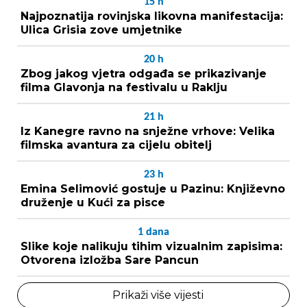
15
h
Najpoznatija rovinjska likovna manifestacija:
Ulica Grisia zove umjetnike
20
h
Zbog jakog vjetra odgađa se prikazivanje
filma Glavonja na festivalu u Raklju
21
h
Iz Kanegre ravno na snježne vrhove: Velika
filmska avantura za cijelu obitelj
23
h
Emina Selimović gostuje u Pazinu: Književno
druženje u Kući za pisce
1
dana
Slike koje nalikuju tihim vizualnim zapisima:
Otvorena izložba Sare Pancun
Prikaži više vijesti