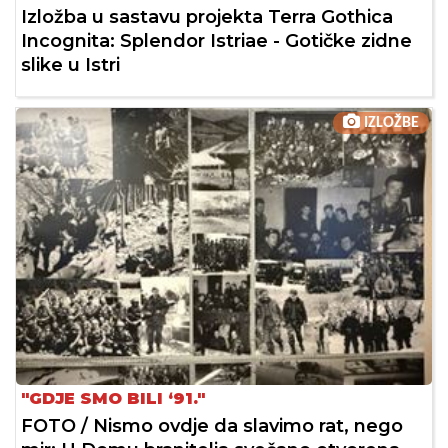
Izložba u sastavu projekta Terra Gothica
Incognita: Splendor Istriae - Gotičke zidne
slike u Istri
IZLOŽBE
"GDJE SMO BILI ‘91."
FOTO / Nismo ovdje da slavimo rat, nego