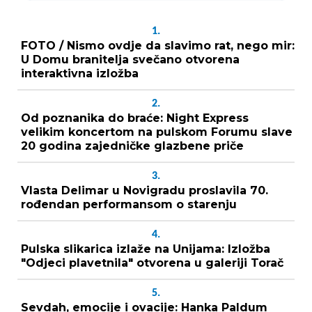
1.
FOTO / Nismo ovdje da slavimo rat, nego mir:
U Domu branitelja svečano otvorena
interaktivna izložba
2.
Od poznanika do braće: Night Express
velikim koncertom na pulskom Forumu slave
20 godina zajedničke glazbene priče
3.
Vlasta Delimar u Novigradu proslavila 70.
rođendan performansom o starenju
4.
Pulska slikarica izlaže na Unijama: Izložba
"Odjeci plavetnila" otvorena u galeriji Torač
5.
Sevdah, emocije i ovacije: Hanka Paldum