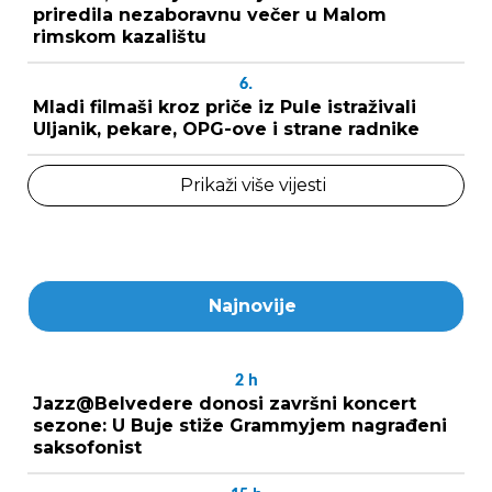
priredila nezaboravnu večer u Malom
rimskom kazalištu
6.
Mladi filmaši kroz priče iz Pule istraživali
Uljanik, pekare, OPG-ove i strane radnike
Prikaži više vijesti
Najnovije
2
h
Jazz@Belvedere donosi završni koncert
sezone: U Buje stiže Grammyjem nagrađeni
saksofonist