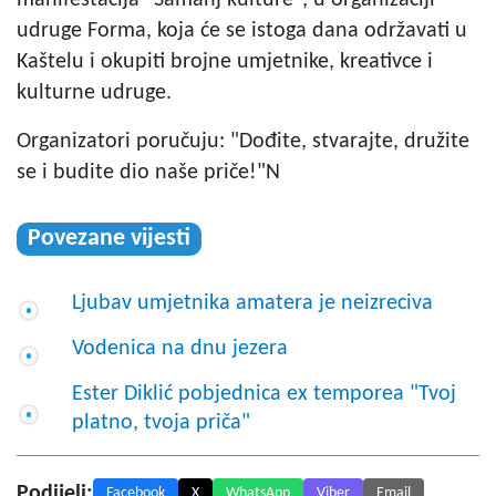
manifestacija "
Samanj kulture
", u organizaciji
udruge Forma, koja će se istoga dana održavati u
Kaštelu i okupiti brojne umjetnike, kreativce i
kulturne udruge.
Organizatori poručuju: "Dođite, stvarajte, družite
se i budite dio naše priče!"N
Povezane vijesti
Ljubav umjetnika amatera je neizreciva
Vodenica na dnu jezera
Ester Diklić pobjednica ex temporea "Tvoj
platno, tvoja priča"
Podijeli:
Facebook
X
WhatsApp
Viber
Email