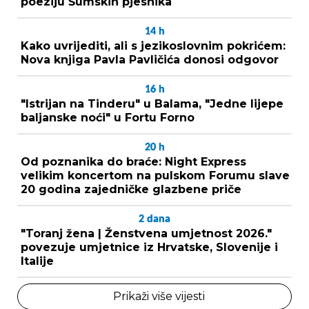
poeziju Šumskih pjesnika
14
h
Kako uvrijediti, ali s jezikoslovnim pokrićem:
Nova knjiga Pavla Pavličića donosi odgovor
16
h
"Istrijan na Tinderu" u Balama, "Jedne lijepe
baljanske noći" u Fortu Forno
20
h
Od poznanika do braće: Night Express
velikim koncertom na pulskom Forumu slave
20 godina zajedničke glazbene priče
2
dana
"Toranj žena | Ženstvena umjetnost 2026."
povezuje umjetnice iz Hrvatske, Slovenije i
Italije
Prikaži više vijesti