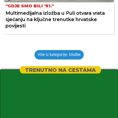
"GDJE SMO BILI '91."
Multimedijalna izložba u Puli otvara vrata
sjećanju na ključne trenutke hrvatske
povijesti
Više iz kategorije: Izložbe
TRENUTNO NA CESTAMA