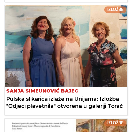
IZLOŽBE
SANJA SIMEUNOVIĆ BAJEC
Pulska slikarica izlaže na Unijama: Izložba
"Odjeci plavetnila" otvorena u galeriji Torač
IZLOŽBE