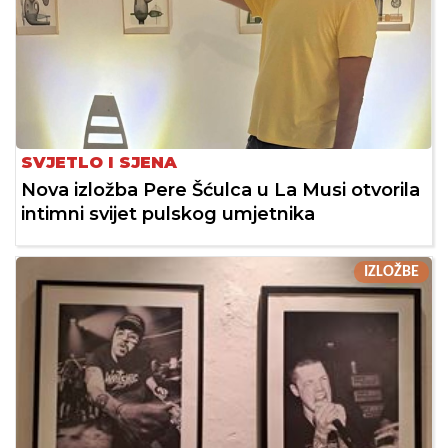
SVJETLO I SJENA
Nova izložba Pere Šćulca u La Musi otvorila
intimni svijet pulskog umjetnika
IZLOŽBE