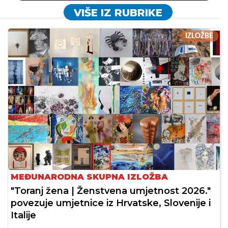
VIŠE IZ RUBRIKE
IZLOŽBE
MEĐUNARODNA SKUPNA IZLOŽBA
"Toranj žena | Ženstvena umjetnost 2026."
povezuje umjetnice iz Hrvatske, Slovenije i
Italije