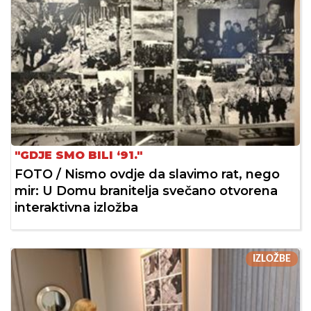
"GDJE SMO BILI ‘91."
FOTO / Nismo ovdje da slavimo rat, nego
mir: U Domu branitelja svečano otvorena
interaktivna izložba
IZLOŽBE