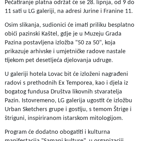
Pečatiranje platna održat će se 28. lipnja, od 9 do
11 sati u LG galeriji, na adresi Jurine i Franine 11.
Osim slikanja, sudionici će imati priliku besplatno
obići pazinski Kaštel, gdje je u Muzeju Grada
Pazina postavljena izložba "
50 za 50
", koja
prikazuje arhivske i umjetničke radove nastale
tijekom pet desetljeća djelovanja udruge.
U galeriji hotela Lovac bit će izloženi nagrađeni
radovi s prethodnih Ex Temporea, kao i djela iz
bogatog fundusa Društva likovnih stvaratelja
Pazin. Istovremeno, LG galerija ugostit će izložbu
Urban Sketchers grupe i gostiju, s temom Štrige i
štriguni, inspiriranom istarskom mitologijom.
Program će dodatno obogatiti i kulturna